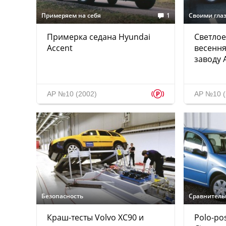
Примеряем на себя
1
Своими гла
Примерка седана Hyundai
Светлое
Accent
весення
заводу 
p
АР №10 (2002)
АР №10 (
Безопасность
Сравнитель
Краш-тесты Volvo XC90 и
Polo-pos