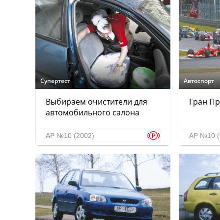
Супертест
Автоспорт
Выбираем очистители для
Гран Пр
автомобильного салона
p
АР №10 (2002)
АР №10 (