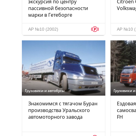
экскурсия по центру
Citroen 
пассивной безопасности
Volkswa
марки в Гетеборге
p
АР №10 (2002)
АР №10 (
Грузовики и автобусы
Грузовики и
Знакомимся с тягачом Буран
Ездовая
производства Уральского
самосва
автомоторного завода
FH