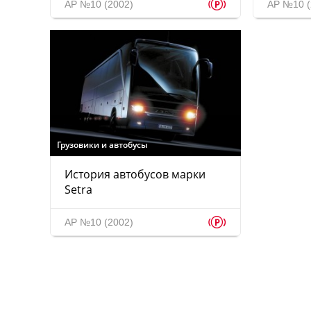
p
АР №10 (2002)
АР №10 (
Грузовики и автобусы
История автобусов марки
Setra
p
АР №10 (2002)