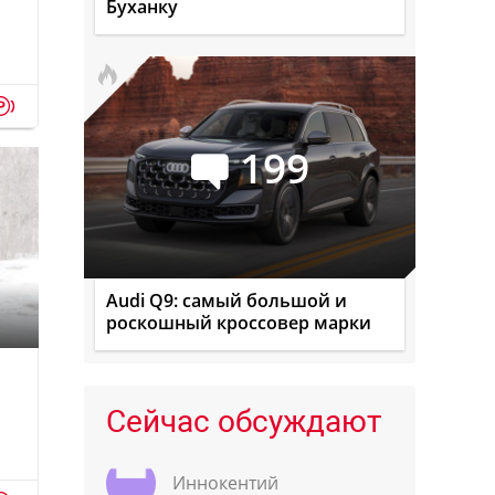
Буханку
p
199
Audi Q9: самый большой и
роскошный кроссовер марки
Сейчас обсуждают
Иннокентий