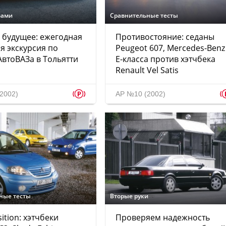
зами
Сравнительные тесты
 будущее: ежегодная
Противостояние: седаны
я экскурсия по
Peugeot 607, Mercedes-Benz
АвтоВАЗа в Тольятти
E-класса против хэтчбека
Renault Vel Satis
p
2002)
АР №10 (2002)
ные тесты
Вторые руки
ition: хэтчбеки
Проверяем надежность