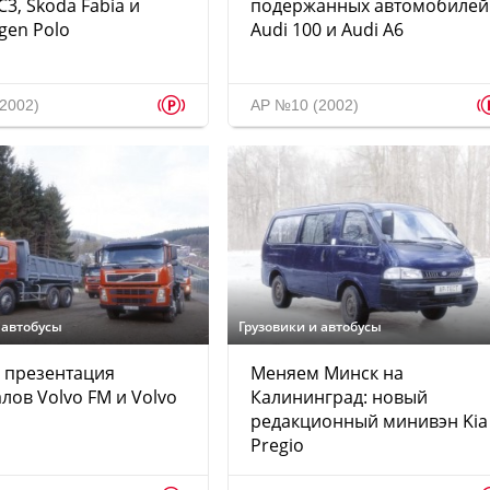
C3, Skoda Fabia и
подержанных автомобилей
gen Polo
Audi 100 и Audi A6
p
2002)
АР №10 (2002)
 автобусы
Грузовики и автобусы
 презентация
Меняем Минск на
лов Volvo FM и Volvo
Калининград: новый
редакционный минивэн Kia
Pregio