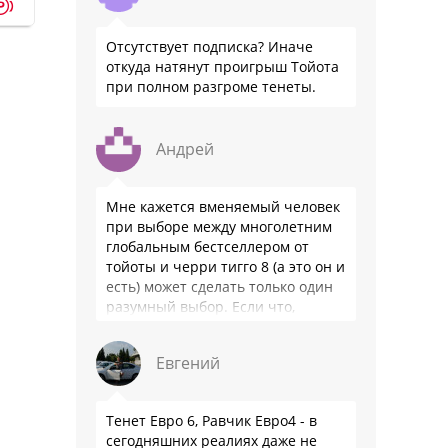
p
Отсутствует подписка? Иначе
откуда натянут проигрыш Тойота
при полном разгроме тенеты.
Андрей
Мне кажется вменяемый человек
при выборе между многолетним
глобальным бестселлером от
тойоты и черри тигго 8 (а это он и
есть) может сделать только один
разумный выбор. Если что,
владею черри уже …
Евгений
Тенет Евро 6, Равчик Евро4 - в
сегодняшних реалиях даже не