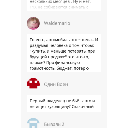
нескольких месяцев . Ну и нет,
Т1Х не собираются снимать с
производства, потому что за 10
лет …
Waldemario
То-есть, автомобиль это = жена.. И
раздумья человека о том чтобы:
"купить, и меньше потерять, при
будущей продаже" это что-то,
плохое? Про финансовую
грамотность, бюджет, потерю
стоимости товара на дистанции,
слышали?
Один Воен
Первый владелец не бьёт авто и
не ищет кузовщину? Сказочный
Бывалый