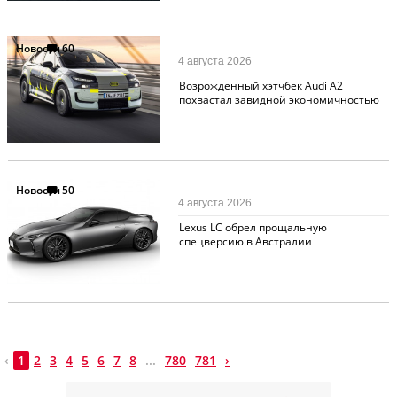
Новости
60
4 августа 2026
Возрожденный хэтчбек Audi A2
похвастал завидной экономичностью
Новости
50
4 августа 2026
Lexus LC обрел прощальную
спецверсию в Австралии
‹
1
2
3
4
5
6
7
8
...
780
781
›