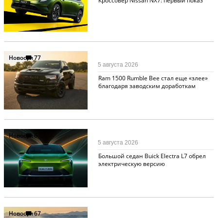
Кроссовер Nissan NX7: первый показ
Новости
77
5 августа 2026
Ram 1500 Rumble Bee стал еще «злее»
благодаря заводским доработкам
Новости
6
5 августа 2026
Большой седан Buick Electra L7 обрел
электрическую версию
Новости
67