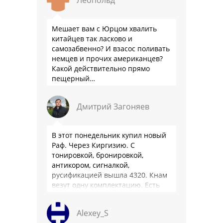
Леопольд
Мешает вам с Юрцом хвалить
китайцев так ласково и
самозабвенно? И взасос поливать
немцев и прочих американцев?
Какой действительно прямо
пещерный…
Дмитрий Загоняев
В этот понедельник купил новый
Раф. Через Киргизию. С
тонировкой, бронировкой,
антикором, сигналкой,
русификацией вышла 4320. Кнам
везут одну комплектацию. Есть
особенности - нет радио модуля
(т. е. только интернет радио), нет
Alexey_S
…