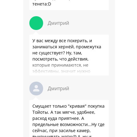
тенета:D
Дмитрий
У вас между все похерить, и
заниматься хернёй, промежутка
не существует? Ну, там,
посмотреть, что действия,
которые принимаются, не
эффективны, значит нужно
сделать как то по другому, не?
Или только две крайности? Хватит
Дмитрий
…
Смущает только "кривая" покупка
Тойоты. А так мягче, удобнее,
расход куда приятнее. А
предельные возможности...Ну где
сейчас, при засилье камер,
выкручивать матку?) А, ну и