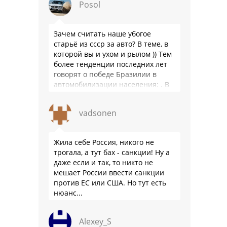
Posol
Зачем считать наше убогое
старьё из ссср за авто? В теме, в
которой вы и ухом и рылом )) Тем
более тенденции последних лет
говорят о победе Бразилии в
автомобилизации населения: . В
2025 …
vadsonen
Жила себе Россия, никого не
трогала, а тут бах - санкции! Ну а
даже если и так, то никто не
мешает России ввести санкции
против ЕС или США. Но тут есть
нюанс...
Alexey_S