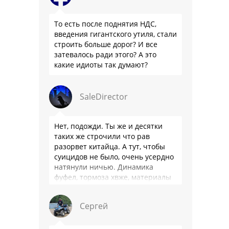
То есть после поднятия НДС,
введения гигантского утиля, стали
строить больше дорог? И все
затевалось ради этого? А это
какие идиоты так думают?
SaleDirector
Нет, подожди. Ты же и десятки
таких же строчили что рав
разорвет китайца. А тут, чтобы
суицидов не было, очень усердно
натянули ничью. Динамика
фуфел, тормоза хвже, материалы
салона хуже. Не, …
Сергей