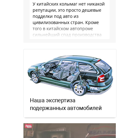
У китайских колымаг нет никакой
репутации, это просто дешевые
подделки под авто из
цивилизованных стран. Кроме
того в китайском автопроме
сильнейший спад производства
(более 20% по итогам года)и
почти все китайские
производители работают …
Наша экспертиза
подержанных автомобилей