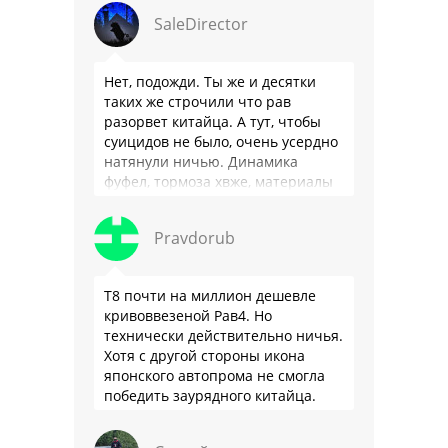
SaleDirector
Нет, подожди. Ты же и десятки
таких же строчили что рав
разорвет китайца. А тут, чтобы
суицидов не было, очень усердно
натянули ничью. Динамика
фуфел, тормоза хвже, материалы
салона хуже. Не, …
Pravdorub
Т8 почти на миллион дешевле
кривоввезеной Рав4. Но
технически действительно ничья.
Хотя с другой стороны икона
японского автопрома не смогла
победить заурядного китайца.