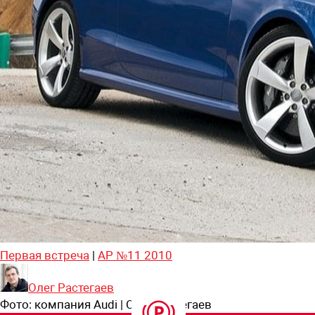
Первая встреча
|
АР №11 2010
Олег Растегаев
Фото:
компания Audi | Олег Растегаев