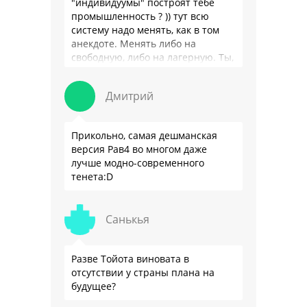
"индивидуумы" построят тебе
промышленность ? )) тут всю
систему надо менять, как в том
анекдоте. Менять либо на
свободную, либо на лагерную. Ты,
я так понимаю, …
Дмитрий
Прикольно, самая дешманская
версия Рав4 во многом даже
лучше модно-современного
тенета:D
Санькья
Разве Тойота виновата в
отсутствии у страны плана на
будущее?