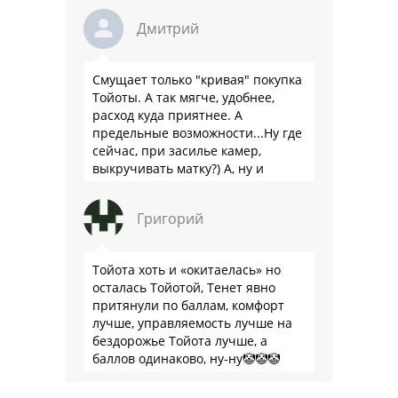
Дмитрий
Смущает только "кривая" покупка
Тойоты. А так мягче, удобнее,
расход куда приятнее. А
предельные возможности...Ну где
сейчас, при засилье камер,
выкручивать матку?) А, ну и
пресловутую ликвидность тоже не
забываем.
Григорий
Тойота хоть и «окитаелась» но
осталась Тойотой, Тенет явно
притянули по баллам, комфорт
лучше, управляемость лучше на
бездорожье Тойота лучше, а
баллов одинаково, ну-ну🤡🤡🤡