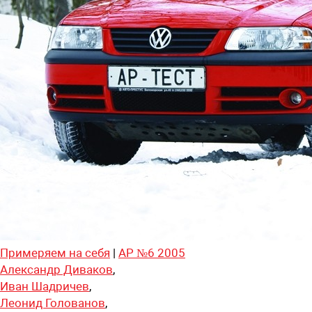
Примеряем на себя
|
АР №6 2005
Александр Диваков
,
Иван Шадричев
,
Леонид Голованов
,