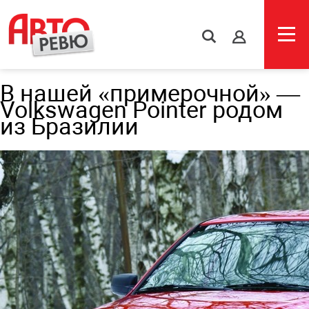
s
В нашей «примерочной» —
Volkswagen Pointer родом
из Бразилии