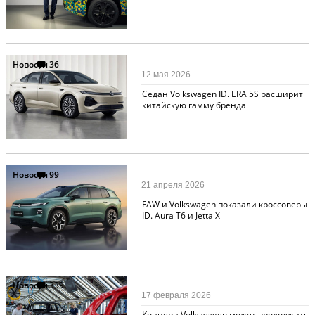
Новости
36
12 мая 2026
Cедан Volkswagen ID. ERA 5S расширит
китайскую гамму бренда
Новости
99
21 апреля 2026
FAW и Volkswagen показали кроссоверы
ID. Aura T6 и Jettа X
Новости
339
17 февраля 2026
Концерн Volkswagen может продолжить