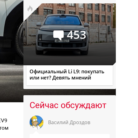
453
Официальный Li L9: покупать
или нет? Девять мнений
Сейчас обсуждают
EV9
Василий Дроздов
этом