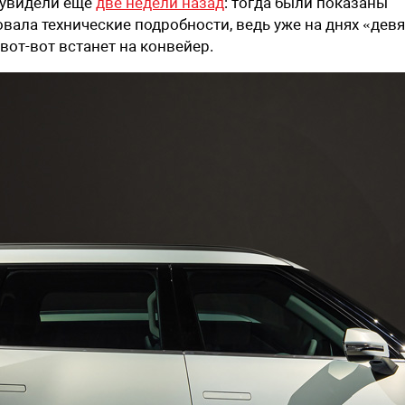
 увидели еще
две недели назад
: тогда были показаны
овала технические подробности, ведь уже на днях «девя
вот-вот встанет на конвейер.