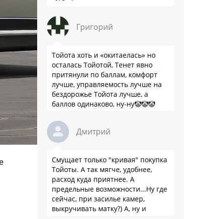
Григорий
Тойота хоть и «окитаелась» но
осталась Тойотой, Тенет явно
притянули по баллам, комфорт
лучше, управляемость лучше на
бездорожье Тойота лучше, а
баллов одинаково, ну-ну🤡🤡🤡
Дмитрий
Смущает только "кривая" покупка
е
Тойоты. А так мягче, удобнее,
расход куда приятнее. А
предельные возможности...Ну где
сейчас, при засилье камер,
выкручивать матку?) А, ну и
пресловутую ликвидность тоже не