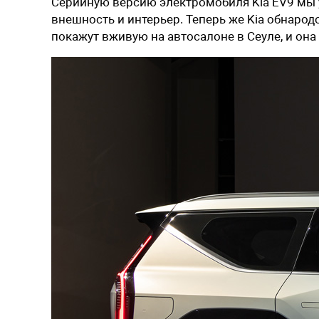
Серийную версию электромобиля Kia EV9 мы
внешность и интерьер. Теперь же Kia обнарод
покажут вживую на автосалоне в Сеуле, и она 