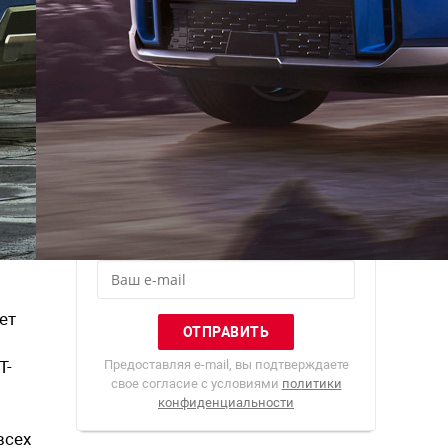
Рассылка
Лучшие материалы Авторевю — в
вашем почтовом ящике
ет
T-
Предоставляя e-mail, вы подтверждаете
свое согласие с условиями
политики
конфиденциальности
всех