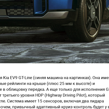
Kia EV9 GT-Line (синяя машина на картинках). Она име
ые рейлинги на крыше (плюс 25 мм к высоте) и
 в облицовку передка. А еще только для исполнения G
третьего уровня HDP (Highway Driving Pilot), который
уле. Система имеет 15 сенсоров, включая два лидара
рочем, привычный адаптивный круиз-контроль будет у 