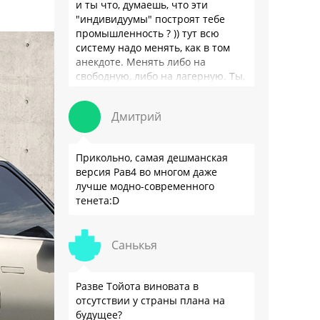
и ты что, думаешь, что эти
"индивидуумы" построят тебе
промышленность ? )) тут всю
систему надо менять, как в том
анекдоте. Менять либо на
свободную, либо на лагерную. Ты,
я так понимаю, …
Дмитрий
Прикольно, самая дешманская
версия Рав4 во многом даже
лучше модно-современного
тенета:D
Санькья
Разве Тойота виновата в
отсутствии у страны плана на
будущее?