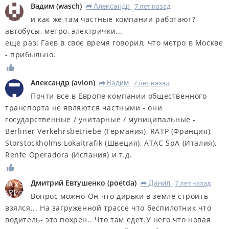
Вадим
(
wasch
)
Александр
7 лет назад
R
и как же там частные компании работают?
автобусы, метро, электрички...
еще раз: Гаев в свое время говорил, что метро в Москве
- прибыльно.
Александр
(
avion
)
Вадим
7 лет назад
R
Почти все в Европе компании общественного
транспорта не являются частными - они
государственные / унитарные / муниципальные -
Berliner Verkehrsbetriebe (Германия), RATP (Франция),
Storstockholms Lokaltrafik (Швеция), ATAC SpA (Италия),
Renfe Operadora (Испания) и т.д.
Дмитрий Евтушенко
(
poetda
)
Данил
7 лет назад
R
Вопрос можно-Он что дирьки в земле строить
взялся... На загруженной трассе что беспилотник что
водитель- это похрен.. Что там едет.У него что новая