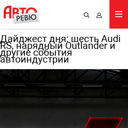
s
Дайджест дня: шесть Audi
RS, нарядный Outlander и
другие события
автоиндустрии