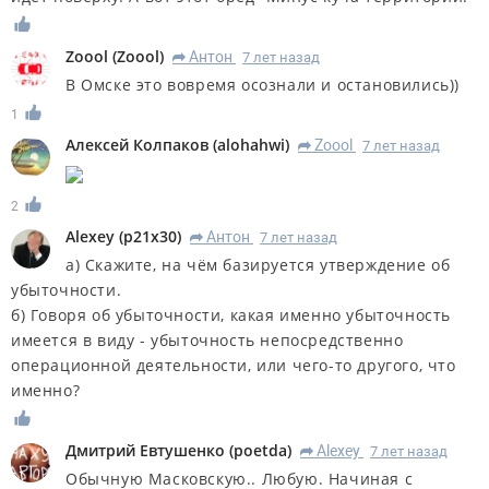
Zoool
(
Zoool
)
Антон
7 лет назад
R
В Омске это вовремя осознали и остановились))
1
Алексей Колпаков
(
alohahwi
)
Zoool
7 лет назад
R
2
Alexey
(
p21x30
)
Антон
7 лет назад
R
а) Скажите, на чём базируется утверждение об
убыточности.
б) Говоря об убыточности, какая именно убыточность
имеется в виду - убыточность непосредственно
операционной деятельности, или чего-то другого, что
именно?
Дмитрий Евтушенко
(
poetda
)
Alexey
7 лет назад
R
Обычную Масковскую.. Любую. Начиная с