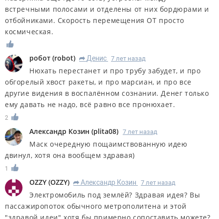
встречными полосами и отделены от них бордюрами и
отбойниками. Скорость перемещения ОТ просто
космическая.
робот
(
robot
)
Денис
7 лет назад
R
Нюхать перестанет и про трубу забудет, и про
обгорелый хвост ракеты, и про марсиан, и про все
другие видения в воспалённом сознании. Денег только
ему давать не надо, всё равно все пронюхает.
2
Александр Козин
(
plita08
)
7 лет назад
Маск очередную пощаимствованную идею
двинул, хотя она вообщем здравая)
1
OZZY
(
OZZY
)
Александр Козин
7 лет назад
R
Электромобиль под землёй? Здравая идея? Вы
пассажиропоток обычного метрополитена и этой
"здравой идеи" хотя бы примерно сопоставить можете?