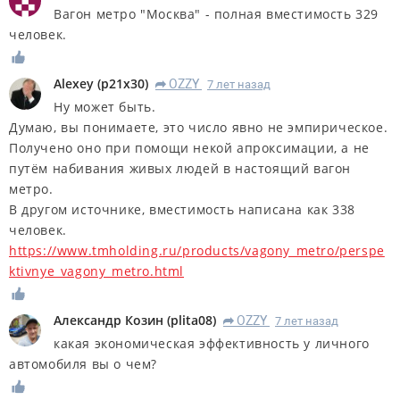
Вагон метро "Москва" - полная вместимость 329
человек.
Alexey
(
p21x30
)
OZZY
7 лет назад
R
Ну может быть.
Думаю, вы понимаете, это число явно не эмпирическое.
Получено оно при помощи некой апроксимации, а не
путём набивания живых людей в настоящий вагон
метро.
В другом источнике, вместимость написана как 338
человек.
https://www.tmholding.ru/products/vagony_metro/perspe
ktivnye_vagony_metro.html
Александр Козин
(
plita08
)
OZZY
7 лет назад
R
какая экономическая эффективность у личного
автомобиля вы о чем?