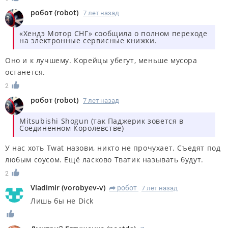
робот
(
robot
)
7 лет назад
«Хендэ Мотор СНГ» сообщила о полном переходе
на электронные сервисные книжки.
Оно и к лучшему. Корейцы убегут, меньше мусора
останется.
2
робот
(
robot
)
7 лет назад
Mitsubishi Shogun (так Паджерик зовется в
Соединенном Королевстве)
У нас хоть Twat назови, никто не прочухает. Съедят под
любым соусом. Ещё ласково Тватик называть будут.
2
Vladimir
(
vorobyev-v
)
робот
7 лет назад
R
Лишь бы не Dick