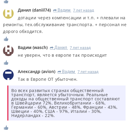
Данил
(
daniil74
)
Вадим
7 лет назад
R
дотации через компенсации и т.п. + плевали на
ремонты, тех.обслуживание транспорта. + персонал не
дорого обходится.
Вадим
(
wasch
)
Данил
7 лет назад
R
не уверен, что в европе так происходит
Александр
(
avion
)
Вадим
7 лет назад
R
Так в Европе ОТ убыточен.
Во всех развитых странах общественный
транспорт, является убыточным. Реальные
доходы на общественный транспорт составляют
в Швейцарии 72%, Великобритании - 68%,
Германии - 60%, Австрии - 48%, Франции - 43%,
Швеции - 40%, США - 97%, Италии - 30%,
Нидерландах - 22%.