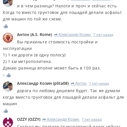
и в чем разница? Налоги и проч и сейчас есть
Когда то вместо грунтовок для лошадей делали асфальт
для машин по той же схеме.
Антон
(
A.S. Rome
)
Александр Козин
7 лет назад
R
Вы прикиньте стоимость постройки и
эксплуатации
1) 1 км дороги (в одну полосу)
2) 1 км метрополитена.
Думаю разница вполне может быть в 100 раз.
1
Александр Козин
(
plita08
)
Антон
7 лет назад
R
дорога по любому дешевле будет. Так же думали
когда вместо грунтовок для лошадей делали асфальт для
машин
OZZY
(
OZZY
)
Александр Козин
7 лет назад
R
Сколько вы платите транспортный налог сейчас