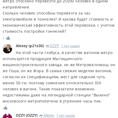
метро способно перевезти до 25000 человек в одном
направлении.
Сколько человек способны перевезти за час
электромобили в тоннелях? И какова будет стоимость и
экономическая эффективность этой перевозки, с учетом
стоимость постройки тоннелей?
1
Alexey
(
p21x30
)
OZZY
7 лет назад
R
На этой части глобуса, в качестве вагонов метро
используется продукция Мытищинского
машиностроительного завода, он же Метровагонмаш, он
же Гоша, он же Жора. В самых свежих моделях вагонов,
согласно их спецификациям, мест для сидения чуть
менее 50-ти, поэтому сомнения относительно 350
человек в вагоне. Такие показатели возможно,
недостижимы даже на легендарной станции "Выхино"
московского метрополитена в утренние часы пик.
OZZY
(
OZZY
)
Alexey
7 лет назад
R