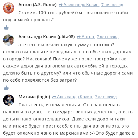
Антон
(
A.S. Rome
)
Александр Козин
7 лет назад
R
Скажем, 100 тыс. рублей/км - вы осилите чтобы
под землей проехать?
Александр Козин
(
plita08
)
Антон
7 лет назад
R
а сч его вы взяли такую сумму с потолка?
сколько вы платите передвигаясь по обычным дорогам
в городе? Нисколько! Почему же после постройки так
скажем дорог для автономных автомобилей в городах
должно быть по другому? или что обычные дороги сами
по себе появляются без затрат?
Михаил
(
login
)
Александр Козин
7 лет назад
R
Плата есть, и немаленькая. Она заложена в
налоги и акцизы, т.к. государственных денег нет, а есть
деньги налогоплательщиков. Даже если дороги таки
или иначе будет приспособленны для автопилота, это
будет оплачено явно не марсианами ;-) Это будет даже в