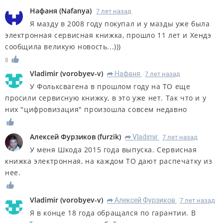
Нафаня
(
Nafanya
)
7 лет назад
Я мазду в 2008 году покупал и у мазды уже была
электронная сервисная книжка, прошло 11 лет и Хендэ
сообщила великую новость...)))
8
Vladimir
(
vorobyev-v
)
Нафаня
7 лет назад
R
У Фольксвагена в прошлом году на ТО еще
просили сервисную книжку, в это уже нет. Так что и у
них "цифровизация" произошла совсем недавно
Алексей Фурзиков
(
furzik
)
Vladimir
7 лет назад
R
У меня Шкода 2015 года выпуска. Сервисная
книжка электронная, на каждом ТО дают распечатку из
нее.
Vladimir
(
vorobyev-v
)
Алексей Фурзиков
7 лет назад
R
Я в конце 18 года обращался по гарантии. В