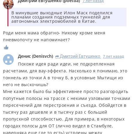
Дмитрий Евтушенко
(
poetda
)
7 лет назад
В минувшие выходные Илон Маск поделился
планами создания подземных туннелей для
автономных электромобилей в Китае.
Роди меня мама обратно- Никому кроме меня
пневмопочту не напоминает?
Денис
(
Denisvch
)
Дмитрий Евтушенко
7 лет назад
R
Похоже идея ради идеи, не подкрепленная
расчетами, для вау-эффекта. Насколько я понимаю, это
тоннель из точки А в точку Б, в условные Мытищи из
него не выскочишь?
Мне кажется было бы эффективнее просто разгородить
попутные полосы на трассе с некими узловыми точками
пересечений для перестроения и съезда. Обойдется в
тысячу раз дешевле и в тысячу раз с большей
пропускной способностью. Для примера, в некоторых
городах полосы для ОТ (лично видел в Стамбуле,
наверняка еще где то есть) устроены между