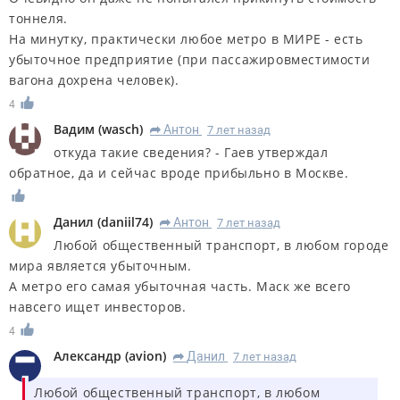
тоннеля.
На минутку, практически любое метро в МИРЕ - есть
убыточное предприятие (при пассажировместимости
вагона дохрена человек).
4
Вадим
(
wasch
)
Антон
7 лет назад
R
откуда такие сведения? - Гаев утверждал
обратное, да и сейчас вроде прибыльно в Москве.
Данил
(
daniil74
)
Антон
7 лет назад
R
Любой общественный транспорт, в любом городе
мира является убыточным.
А метро его самая убыточная часть. Маск же всего
навсего ищет инвесторов.
4
Александр
(
avion
)
Данил
7 лет назад
R
Любой общественный транспорт, в любом