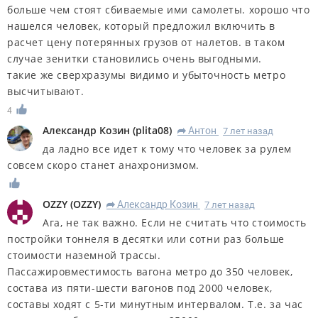
больше чем стоят сбиваемые ими самолеты. хорошо что
нашелся человек, который предложил включить в
расчет цену потерянных грузов от налетов. в таком
случае зенитки становились очень выгодными.
такие же сверхразумы видимо и убыточность метро
высчитывают.
4
Александр Козин
(
plita08
)
Антон
7 лет назад
R
да ладно все идет к тому что человек за рулем
совсем скоро станет анахронизмом.
OZZY
(
OZZY
)
Александр Козин
7 лет назад
R
Ага, не так важно. Если не считать что стоимость
постройки тоннеля в десятки или сотни раз больше
стоимости наземной трассы.
Пассажировместимость вагона метро до 350 человек,
состава из пяти-шести вагонов под 2000 человек,
составы ходят с 5-ти минутным интервалом. Т.е. за час