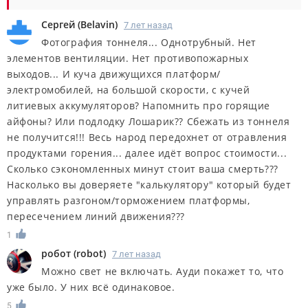
Сергей
(
Belavin
)
7 лет назад
Фотография тоннеля... Однотрубный. Нет
элементов вентиляции. Нет противопожарных
выходов... И куча движущихся платформ/
электромобилей, на большой скорости, с кучей
литиевых аккумуляторов? Напомнить про горящие
айфоны? Или подлодку Лошарик?? Сбежать из тоннеля
не получится!!! Весь народ передохнет от отравления
продуктами горения... далее идёт вопрос стоимости...
Сколько сэкономленных минут стоит ваша смерть???
Насколько вы доверяете "калькулятору" который будет
управлять разгоном/торможением платформы,
пересечением линий движения???
1
робот
(
robot
)
7 лет назад
Можно свет не включать. Ауди покажет то, что
уже было. У них всё одинаковое.
5