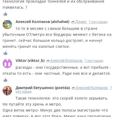
технология прокладки тоннелей и их обслуживания
появилась. ?
Алексей Колпаков
(
alohahwi
)
Данил
7 лет назад
R
то то в москве с самым большим в стране
убыточным ОТ/метро все бордюры меняют с бетона на
гранит. сейчас большое кольцо достроят, и начнут
менять гранит на золотые слитки.
Viktor
(
viktor_b
)
Алексей Колпаков
7 лет назад
R
расходы - они государственные, а вот прибыля -
откаты то есть - они частные. Ради них все и делается.
Дмитрий Евтушенко
(
poetda
)
Алексей Колпаков
7
R
лет назад
Такая технология- это скорей золото зарывать.
Не путайте эту хрень и метро.
Одна ветка метро- Минус две полосы магистрали что
идет поверху. А вот этот бред- Минус куча территории.