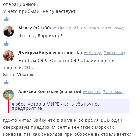
операционной.
У него прибыли- не существует.
Alexey
(
p21x30
)
Дмитрий Евтушенко
7 лет назад
R
Что это, Бэрримор?
Дмитрий Евтушенко
(
poetda
)
Alexey
7 лет назад
R
Это Там СЭР.. Овсянка СЭР..Лилии еще не
зацвели.СЭР.
Маск=Убыток.
Алексей Колпаков
(
alohahwi
)
Антон
7 лет назад
R
любое метро в МИРЕ - есть убыточное
предприятие
где-то читал байку что в англии во время ВОВ один
сверхразум предложил снять зенитки с морских
конвоев, так как снарядов при обороне выстреливается