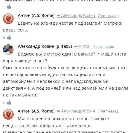
1
Антон
(
A.S. Rome
)
Александр Козин
7 лет назад
R
Ездить на электричестве под землёй? Метро ж
вроде есть.
8
Александр Козин
(
plita08
)
Антон
7 лет назад
R
Видимо вы в метро один в вагоне? И машиниста
управляющего нет?
Смысл в том что не будет мешающих автономным авто
пешеходов, велосипедистов, мотоциклистов и
автомобилей с человеком с непредскпзуемыми
действиями. А под землей или над землей или на земле
не так и важно.
2
Антон
(
A.S. Rome
)
Александр Козин
7 лет назад
R
Маск перешел похоже на очень тяжелые
вещества, если предлагает такие вещи.
Очевидно он даже не попытался прикинуть стоимость