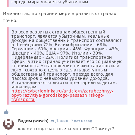
городе мира является убыточным.
Именно так, по крайней мере в развитых странах -
точно.
Во всех развитых странах общественный
транспорт, является убыточным. Реальные
доходы на общественный транспорт составляют
в Швейцарии 72%, Великобритании - 68%,
Германии - 60%, Австрии - 48%, Франции - 43%,
Швеции - 40%, США - 97%, Италии - 30%,
Нидерландах - 22%. Политика транспортной
сферы в этих странах учитывает его социальную
значимость. Установление низких тарифов или
льгот связано с целью сделать доступным
общественный транспорт, прежде всего, для
пассажиров с невысоким уровнем доходов.
Устанавливаются льготы престарелым, детям,
инвалидам.
https://cyberleninka.ru/article/n/zarubezhnyy-
opyt-razvitiya-gorodskogo-passazhirskogo-
transporta
Вадим
(
wasch
)
Данил
7 лет назад
R
как же тогда частные компании ОТ живут?