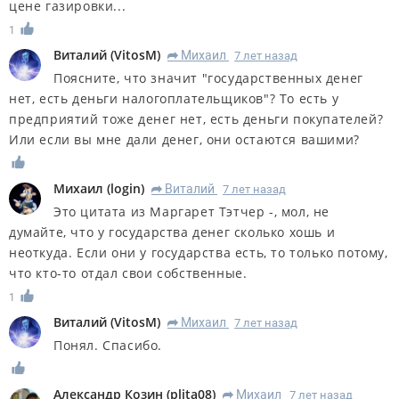
цене газировки...
1
Виталий
(
VitosM
)
Михаил
7 лет назад
R
Поясните, что значит "государственных денег
нет, есть деньги налогоплательщиков"? То есть у
предприятий тоже денег нет, есть деньги покупателей?
Или если вы мне дали денег, они остаются вашими?
Михаил
(
login
)
Виталий
7 лет назад
R
Это цитата из Маргарет Тэтчер -, мол, не
думайте, что у государства денег сколько хошь и
неоткуда. Если они у государства есть, то только потому,
что кто-то отдал свои собственные.
1
Виталий
(
VitosM
)
Михаил
7 лет назад
R
Понял. Спасибо.
Александр Козин
(
plita08
)
Михаил
7 лет назад
R