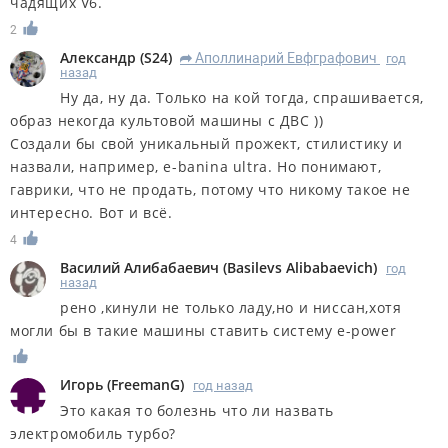
чадящих V6.
2
Александр
(
S24
)
Аполлинарий Евфграфович
год
R
назад
Ну да, ну да. Только на кой тогда, спрашивается,
образ некогда культовой машины с ДВС ))
Создали бы свой уникальный прожект, стилистику и
назвали, например, e-banina ultra. Но понимают,
гаврики, что не продать, потому что никому такое не
интересно. Вот и всё.
4
Василий Алибабаевич
(
Basilevs Alibabaevich
)
год
назад
рено ,кинули не только ладу,но и ниссан,хотя
могли бы в такие машины ставить систему е-power
Игорь
(
FreemanG
)
год назад
Это какая то болезнь что ли назвать
электромобиль турбо?