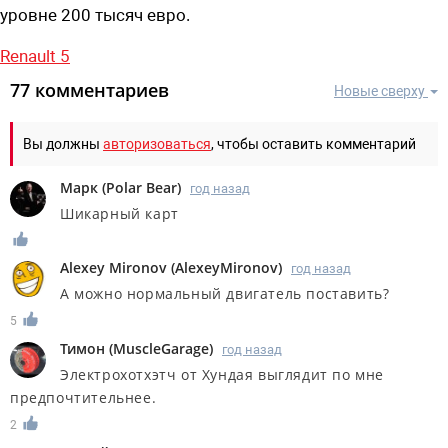
уровне 200 тысяч евро.
Renault 5
77 комментариев
Новые сверху
Вы должны
авторизоваться
, чтобы оставить комментарий
Марк
(
Polar Bear
)
год назад
Шикарный карт
Alexey Mironov
(
AlexeyMironov
)
год назад
А можно нормальный двигатель поставить?
5
Тимон
(
MuscleGarage
)
год назад
Электрохотхэтч от Хундая выглядит по мне
предпочтительнее.
2