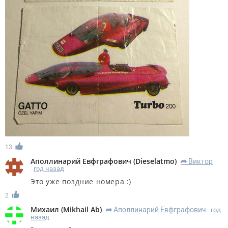
13
Аполлинарий Евфграфович
(
Dieselatmo
)
Виктор
R
год назад
Это уже поздние номера :)
2
Михаил
(
Mikhail Ab
)
Аполлинарий Евфграфович
год
R
назад