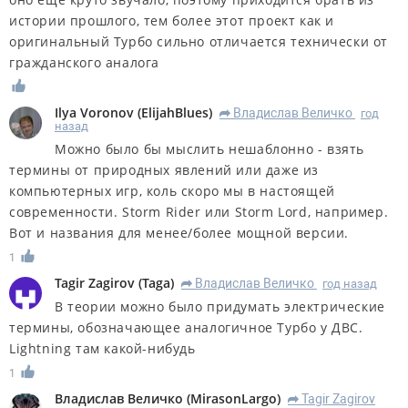
истории прошлого, тем более этот проект как и
оригинальный Турбо сильно отличается технически от
гражданского аналога
Ilya Voronov
(
ElijahBlues
)
Владислав Величко
год
R
назад
Можно было бы мыслить нешаблонно - взять
термины от природных явлений или даже из
компьютерных игр, коль скоро мы в настоящей
современности. Storm Rider или Storm Lord, например.
Вот и названия для менее/более мощной версии.
1
Tagir Zagirov
(
Taga
)
Владислав Величко
год назад
R
В теории можно было придумать электрические
термины, обозначающее аналогичное Турбо у ДВС.
Lightning там какой-нибудь
1
Владислав Величко
(
MirasonLargo
)
Tagir Zagirov
R