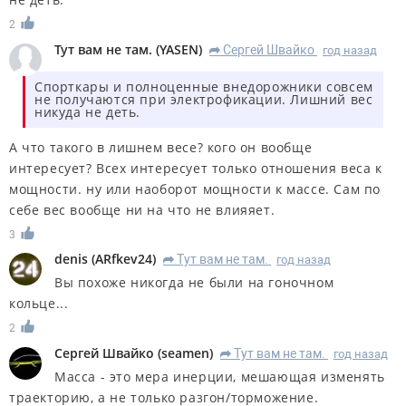
2
Тут вам не там.
(
YASEN
)
Сергей Швайко
год назад
R
Спорткары и полноценные внедорожники совсем
не получаются при электрофикации. Лишний вес
никуда не деть.
А что такого в лишнем весе? кого он вообще
интересует? Всех интересует только отношения веса к
мощности. ну или наоборот мощности к массе. Сам по
себе вес вообще ни на что не влияяет.
3
denis
(
ARfkev24
)
Тут вам не там.
год назад
R
Вы похоже никогда не были на гоночном
кольце...
2
Сергей Швайко
(
seamen
)
Тут вам не там.
год назад
R
Масса - это мера инерции, мешающая изменять
траекторию, а не только разгон/торможение.