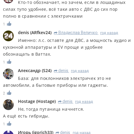
Кто-то обозначает, но зачем, если в лошадиных
силах тупо удобнее, всё таки авто с ДВС до сих пор
полно в сравнении с электричками
1
denis
(
ARfkev24
)
Владислав Величко
год назад
R
Именно: л.с. остaвте для ДВС, а мощность аудио и
кухонной аппаратуры и EV проще и удобнее
обознащать в Ваттах.
1
Александр
(
S24
)
denis
год назад
R
База: для поклонников электричек это не
автомобили, а бытовые приборы или гаджеты.
2
Hostage
(
Hostage
)
denis
год назад
R
Не, тогда путаница начнется.
А ещё есть гибриды.
1
Игорь
(
igorich33
)
denis
год назад
R