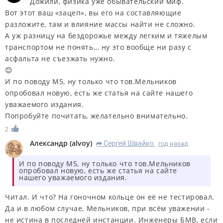
Дожили, физика уже обывательский миф.
Вот этот ваш «зацеп», вы его на составляющие
разложите, там и влияние массы найти не сложно.
А уж разницу на бездорожье между легким и тяжелым
транспортом не понять… ну это вообще ни разу с
асфальта не съезжать нужно.
😊
И по поводу М5, ну только что тов.Мельников
опробовал новую, есть же статья на сайте нашего
уважаемого издания.
Попробуйте почитать, желательно внимательно.
2
Александр
(
alvoy
)
Сергей Швайко
год назад
R
И по поводу М5, ну только что тов.Мельников
опробовал новую, есть же статья на сайте
нашего уважаемого издания.
Читал. И что? На гоночном кольце он её не тестировал.
Да и в любом случае, Мельников, при всём уважении -
не истина в последней инстанции. Инженеры БМВ, если