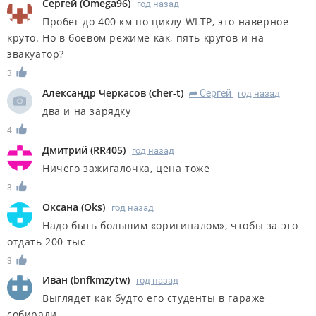
Сергей
(
Omega96
)
год назад
Пробег до 400 км по циклу WLTP, это наверное
круто. Но в боевом режиме как, пять кругов и на
эвакуатор?
3
Александр Черкасов
(
cher-t
)
Сергей
год назад
R
два и на зарядку
4
Дмитрий
(
RR405
)
год назад
Ничего зажигалочка, цена тоже
3
Оксана
(
Oks
)
год назад
Надо быть большим «оригиналом», чтобы за это
отдать 200 тыс
3
Иван
(
bnfkmzytw
)
год назад
Выглядет как будто его студенты в гараже
собирали