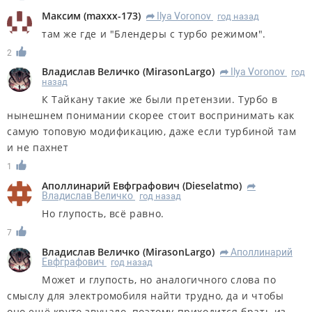
Максим
(
maxxx-173
)
Ilya Voronov
год назад
R
там же где и "Блендеры с турбо режимом".
2
Владислав Величко
(
MirasonLargo
)
Ilya Voronov
год
R
назад
К Тайкану такие же были претензии. Турбо в
нынешнем понимании скорее стоит воспринимать как
самую топовую модификацию, даже если турбиной там
и не пахнет
1
Аполлинарий Евфграфович
(
Dieselatmo
)
R
Владислав Величко
год назад
Но глупость, всё равно.
7
Владислав Величко
(
MirasonLargo
)
Аполлинарий
R
Евфграфович
год назад
Может и глупость, но аналогичного слова по
смыслу для электромобиля найти трудно, да и чтобы
оно ещё круто звучало, поэтому приходится брать из