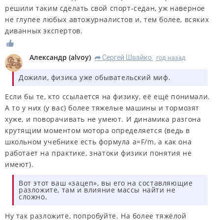
решили таким сделать свой спорт-седан, уж наверное
не глупее любых автожурналистов и, тем более, всяких
диванных экспертов.
Александр
(
alvoy
)
Сергей Швайко
год назад
R
Дожили, физика уже обывательский миф.
Если бы те, кто ссылается на физику, её ещё понимали.
А то у них (у вас) более тяжелые машины и тормозят
хуже, и поворачивать не умеют. И динамика разгона
крутящим моментом мотора определяется (ведь в
школьном учебнике есть формула а=F/m, а как она
работает на практике, знатоки физики понятия не
имеют).
Вот этот ваш «зацеп», вы его на составляющие
разложите, там и влияние массы найти не
сложно.
Ну так разложите, попробуйте. На более тяжёлой