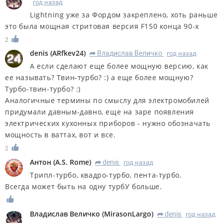
год назад
Lightning уже за Фордом закреплено, хоть раньше
это была мощная стритовая версия F150 конца 90-х
2
denis
(
ARfkev24
)
Владислав Величко
год назад
R
А если сделают еще более мощную версию, как
ее называть? Твин-турбо? :) а еще более мощную?
Турбо-твин-турбо? :)
Аналогичные термины по смыслу для электромобилей
придумали давным-давно, еще на заре появления
электрических кухонных приборов - нужно обозначать
мощность в ваттах, вот и все.
2
Антон
(
A.S. Rome
)
denis
год назад
R
Трипл-турбо, квадро-турбо, пента-турбо.
Всегда может быть на одну турбУ больше.
Владислав Величко
(
MirasonLargo
)
denis
год назад
R