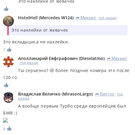
Это наклейки от жевачек
HotelHell
(
Mercedes W124
)
Михаил
год назад
R
Это наклейки от жевачек
Это вкладыши,а не наклейки.
7
Аполлинарий Евфграфович
(
Dieselatmo
)
Михаил
R
год назад
Ты серьёзно? 🤣 более поздние номера это после
120-го
Владислав Величко
(
MirasonLargo
)
Виктор
год
R
назад
А вообще первым Турбо среди европейцев был
БМВ :)
4