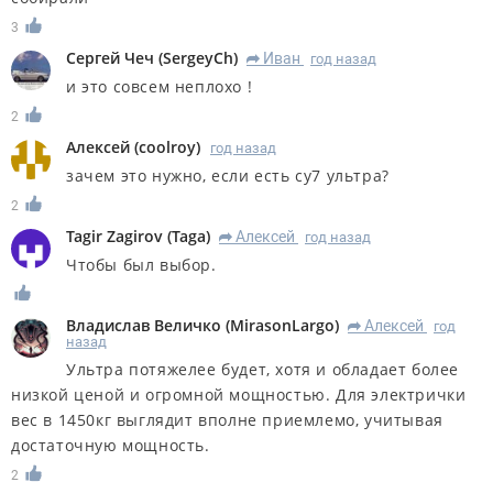
3
Сергей Чеч
(
SergeyCh
)
Иван
год назад
R
и это совсем неплохо !
2
Алексей
(
coolroy
)
год назад
зачем это нужно, если есть су7 ультра?
2
Tagir Zagirov
(
Taga
)
Алексей
год назад
R
Чтобы был выбор.
Владислав Величко
(
MirasonLargo
)
Алексей
год
R
назад
Ультра потяжелее будет, хотя и обладает более
низкой ценой и огромной мощностью. Для электрички
вес в 1450кг выглядит вполне приемлемо, учитывая
достаточную мощность.
2