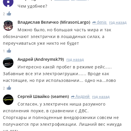
Чем удобнее?
2
Владислав Величко
(
MirasonLargo
)
denis
год назад
R
Можно было, но большая часть мира и так
обозначают электрички в лошадиных силах, а
переучиваться уже никто не будет
1
Андрей
(
Andreymsk79
)
год назад
Интересно какой пробег в режиме рейс.....
Забавные все эти электроигрушки...... Вроде как
настоящие, но при использовании... одно на...лово
2
Сергей Швайко
(
seamen
)
Андрей
год назад
R
Согласен, у электричек ниша разумного
исполнения поуже, в сравнении с ДВС.
Спорткары и полноценные внедорожники совсем не
получаются при электрофикации. Лишний вес никуда
не деть.