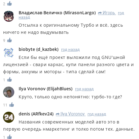
2
Владислав Величко
(
MirasonLargo
)
Игорь
год
R
назад
Отсылка к оригинальному Турбо и всё, здесь
ничего не надо выдумывать
9
biobyte
(
d_kazbek
)
год назад
Если бы ещё проект выложили под GNU'шной
лицензией - свари каркас, купи панели разного цвета и
формы, аккумы и моторы - типа сделай сам!
1
Ilya Voronov
(
ElijahBlues
)
год назад
Круто, только одно непонятно: турбо-то где?
11
denis
(
ARfkev24
)
Ilya Voronov
год назад
R
Названия современных моделей авто это в
первую очередь нмаркетинг и толко потом тех. данные.
1