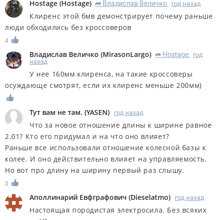
Hostage
(
Hostage
)
Владислав Величко
год назад
R
Клиренс этой бмв демонстрирует почему раньше
люди обходились без кроссоверов
4
Владислав Величко
(
MirasonLargo
)
Hostage
год
R
назад
У нее 160мм клиренса, на такие кроссоверы
осуждающе смотрят, если их клиренс меньше 200мм)
Тут вам не там.
(
YASEN
)
год назад
Что за новое отношение длины к ширине равное
2.01? Кто его придумал и на что оно влияет?
Раньше все использовали отношение колесной базы к
колее. И оно действительно влияет на управляемость.
Но вот про длину на ширину первый раз слышу.
3
Аполлинарий Евфграфович
(
Dieselatmo
)
год назад
Настоящая породистая электросила. Без всяких