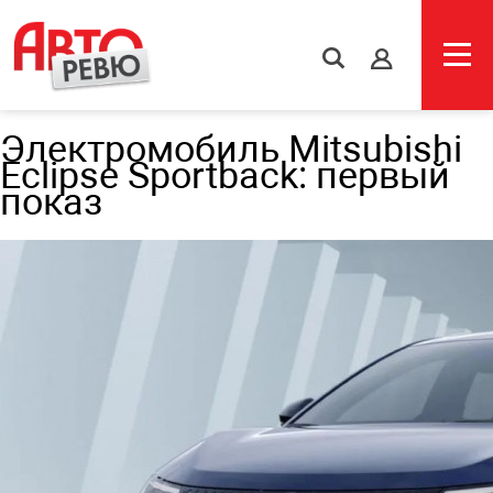
s
Электромобиль Mitsubishi
Eclipse Sportback: первый
показ