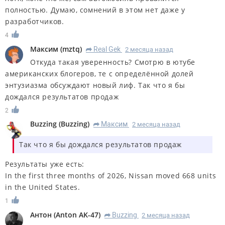
полностью. Думаю, сомнений в этом нет даже у
разработчиков.
4
Максим
(
mztq
)
Real Gek
2 месяца назад
R
Откуда такая уверенность? Смотрю в ютубе
американских блогеров, те с определённой долей
энтузиазма обсуждают новый лиф. Так что я бы
дождался результатов продаж
2
Buzzing
(
Buzzing
)
Максим
2 месяца назад
R
Так что я бы дождался результатов продаж
Результаты уже есть:
In the first three months of 2026, Nissan moved 668 units
in the United States.
1
Антон
(
Anton AK-47
)
Buzzing
2 месяца назад
R