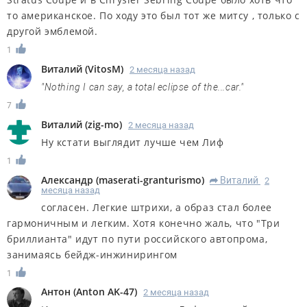
то американское. По ходу это был тот же митсу , только с
другой эмблемой.
1
Виталий
(
VitosM
)
2 месяца назад
"Nothing I can say, a total eclipse of the...car."
7
Виталий
(
zig-mo
)
2 месяца назад
Ну кстати выглядит лучше чем Лиф
1
Александр
(
maserati-granturismo
)
Виталий
2
R
месяца назад
согласен. Легкие штрихи, а образ стал более
гармоничным и легким. Хотя конечно жаль, что "Три
бриллианта" идут по пути российского автопрома,
занимаясь бейдж-инжинирингом
1
Антон
(
Anton AK-47
)
2 месяца назад