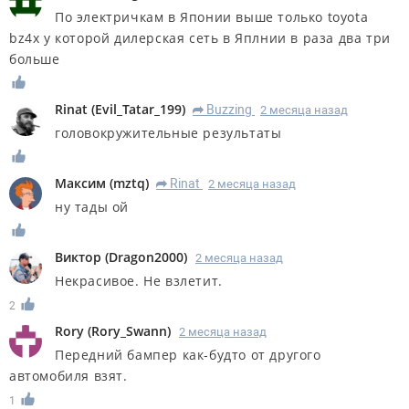
По электричкам в Японии выше только toyota
bz4x у которой дилерская сеть в Яплнии в раза два три
больше
Rinat
(
Evil_Tatar_199
)
Buzzing
2 месяца назад
R
головокружительные результаты
Максим
(
mztq
)
Rinat
2 месяца назад
R
ну тады ой
Виктор
(
Dragon2000
)
2 месяца назад
Некрасивое. Не взлетит.
2
Rory
(
Rory_Swann
)
2 месяца назад
Передний бампер как-будто от другого
автомобиля взят.
1