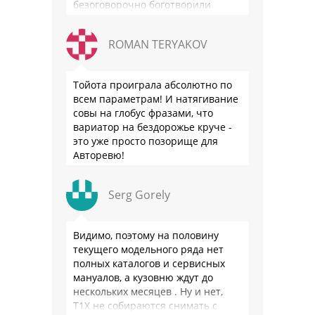
безоговорочно боготворили
немцев, но те бросили их, даже …
ROMAN TERYAKOV
Тойота проиграла абсолютно по
всем параметрам! И натягивание
совы на глобус фразами, что
вариатор на бездорожье круче -
это уже просто позорище для
Авторевю!
Serg Gorely
Видимо, поэтому на половину
текущего модельного ряда нет
полных каталогов и сервисных
мануалов, а кузовню ждут до
нескольких месяцев . Ну и нет,
Т1Х не собираются снимать с