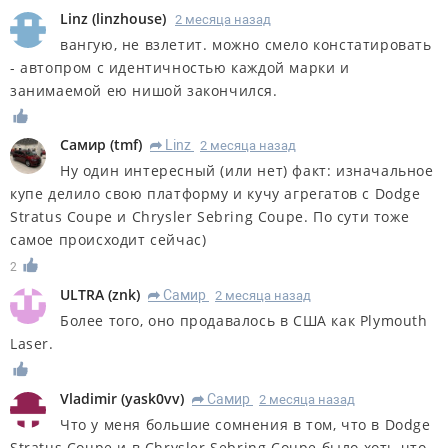
Linz
(
linzhouse
)
2 месяца назад
вангую, не взлетит. можно смело констатировать
- автопром с идентичностью каждой марки и
занимаемой ею нишой закончился.
Самир
(
tmf
)
Linz
2 месяца назад
R
Ну один интересный (или нет) факт: изначальное
купе делило свою платформу и кучу агрегатов с Dodge
Stratus Coupe и Chrysler Sebring Coupe. По сути тоже
самое происходит сейчас)
2
ULTRA
(
znk
)
Самир
2 месяца назад
R
Более того, оно продавалось в США как Plymouth
Laser.
Vladimir
(
yask0vv
)
Самир
2 месяца назад
R
Что у меня большие сомнения в том, что в Dodge
Stratus Coupe и в Chrysler Sebring Coupe было хоть что