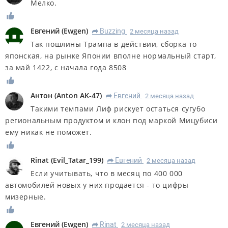
Мелко.
Евгений
(
Ewgen
)
Buzzing
2 месяца назад
R
Так пошлины Трампа в действии, сборка то
японская, на рынке Японии вполне нормальный старт,
за май 1422, с начала года 8508
Антон
(
Anton AK-47
)
Евгений
2 месяца назад
R
Такими темпами Лиф рискует остаться сугубо
региональным продуктом и клон под маркой Мицубиси
ему никак не поможет.
Rinat
(
Evil_Tatar_199
)
Евгений
2 месяца назад
R
Если учитывать, что в месяц по 400 000
автомобилей новых у них продается - то цифры
мизерные.
Евгений
(
Ewgen
)
Rinat
2 месяца назад
R