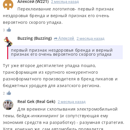
Алексей
(
W221
)
2 месяца назад
Переклеивание логотипов- первый признак
нездоровья бренда и верный признак его очень
вероятного скорого упадка.
3
Buzzing
(
Buzzing
)
Алексей
2 месяца назад
R
первый признак нездоровья бренда и верный
признак его очень вероятного скорого упадка
Тут уже второе десятилетие упадка пошло,
трансформация из крупного конкурентного
разноформатного производителя в бренд пикапов и
бюджетных уродцев для азиатского региона.
2
Real Gek
(
Real Gek
)
2 месяца назад
Для времени схлопывания электромобильной
темы, бейдж-инжиниринг (и сопутствующая ему
экономия средств на разработку) - разумная стратегия.
Хотя, конечно же, сам автомобиль провалится