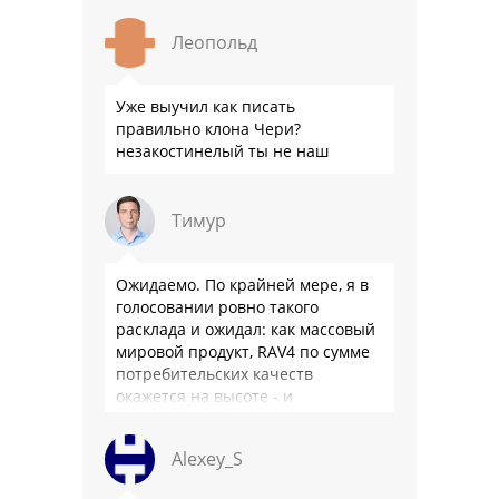
Леопольд
Уже выучил как писать
правильно клона Чери?
незакостинелый ты не наш
Тимур
Ожидаемо. По крайней мере, я в
голосовании ровно такого
расклада и ожидал: как массовый
мировой продукт, RAV4 по сумме
потребительских качеств
окажется на высоте - и
комфортнее, и продуманнее (если
такое слово …
Alexey_S