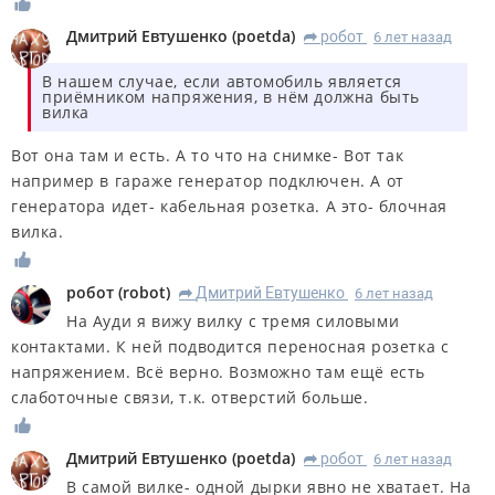
Дмитрий Евтушенко
(
poetda
)
робот
6 лет назад
R
В нашем случае, если автомобиль является
приёмником напряжения, в нём должна быть
вилка
Вот она там и есть. А то что на снимке- Вот так
например в гараже генератор подключен. А от
генератора идет- кабельная розетка. А это- блочная
вилка.
робот
(
robot
)
Дмитрий Евтушенко
6 лет назад
R
На Ауди я вижу вилку с тремя силовыми
контактами. К ней подводится переносная розетка с
напряжением. Всё верно. Возможно там ещё есть
слаботочные связи, т.к. отверстий больше.
Дмитрий Евтушенко
(
poetda
)
робот
6 лет назад
R
В самой вилке- одной дырки явно не хватает. На