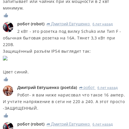
запитывает или чайник при их мощности в 2 квт
минимум.
робот
(
robot
)
Дмитрий Евтушенко
6 лет назад
R
2 кВт - это розетка под вилку Schuko или Тип F -
обычная бытовая розетка на 16А. Тянет 3,3 кВт при
220В.
Защищённый разъём IP54 выглядит так:
Цвет синий.
Дмитрий Евтушенко
(
poetda
)
робот
6 лет назад
R
Робот- я вам ниже нарисовал что такое 16 ампер.
И учтите напряжение в сети не 220 а 240. А этот просто
-ЗАЩИЩЕННЫЙ.
робот
(
robot
)
Дмитрий Евтушенко
6 лет назад
R