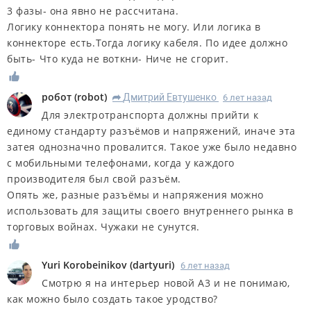
3 фазы- она явно не рассчитана.
Логику коннектора понять не могу. Или логика в
коннекторе есть.Тогда логику кабеля. По идее должно
быть- Что куда не воткни- Ниче не сгорит.
робот
(
robot
)
Дмитрий Евтушенко
6 лет назад
R
Для электротранспорта должны прийти к
единому стандарту разъёмов и напряжений, иначе эта
затея однозначно провалится. Такое уже было недавно
с мобильными телефонами, когда у каждого
производителя был свой разъём.
Опять же, разные разъёмы и напряжения можно
использовать для защиты своего внутреннего рынка в
торговых войнах. Чужаки не сунутся.
Yuri Korobeinikov
(
dartyuri
)
6 лет назад
Смотрю я на интерьер новой А3 и не понимаю,
как можно было создать такое уродство?