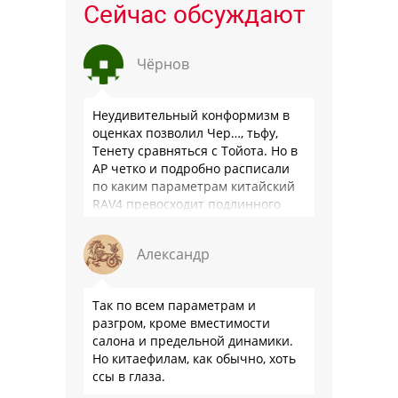
Сейчас обсуждают
Чёрнов
Неудивительный конформизм в
оценках позволил Чер…, тьфу,
Тенету сравняться с Тойота. Но в
АР четко и подробно расписали
по каким параметрам китайский
RAV4 превосходит подлинного
китайца: лучше и комфортнее
подвеска едет ровно и приятно …
Александр
Так по всем параметрам и
разгром, кроме вместимости
салона и предельной динамики.
Но китаефилам, как обычно, хоть
ссы в глаза.