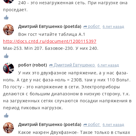
240 - это незагруженная сеть. При нагрузке она
проседает.
Дмитрий Евтушенко
(
poetda
)
робот
6 лет назад
R
Вон гост читайте таблица А.1
http://docs.cntd.ru/document/1200115397
Мах-253. Мin 207. Базовое-230. У них 240.
робот
(
robot
)
Дмитрий Евтушенко
6 лет назад
R
У них это двухфазное напряжение, а у нас фаза-
ноль. А где у нас фаза-ноль = 230В, там у них 110 Вольт.
По госту - это напряжение в сети. Электроприборы
делаются с большим диапазоном в низкую сторону, т.к.
на загруженных сетях случаются посадки напряжения в
период пиковых нагрузок.
Дмитрий Евтушенко
(
poetda
)
робот
6 лет назад
R
Какое нахрен Двухфазное- Такое только в стыках