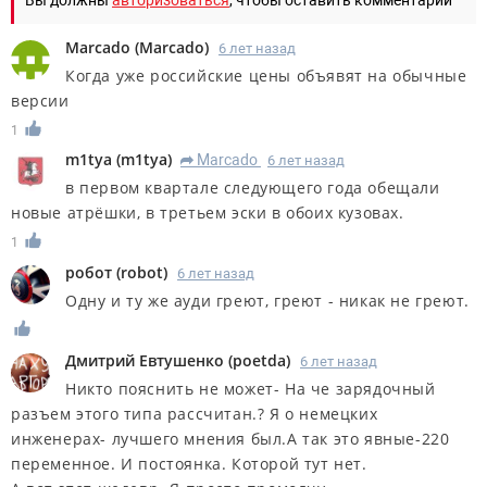
Marcado
(
Marcado
)
6 лет назад
Когда уже российские цены объявят на обычные
версии
1
m1tya
(
m1tya
)
Marcado
6 лет назад
R
в первом квартале следующего года обещали
новые атрёшки, в третьем эски в обоих кузовах.
1
робот
(
robot
)
6 лет назад
Одну и ту же ауди греют, греют - никак не греют.
Дмитрий Евтушенко
(
poetda
)
6 лет назад
Никто пояснить не может- На че зарядочный
разъем этого типа рассчитан.? Я о немецких
инженерах- лучшего мнения был.А так это явные-220
переменное. И постоянка. Которой тут нет.