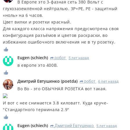
В Европе это 3-фазная сеть 380 Вольт с
глухозаземлённой нейтралью. 3P+PE, PE - защитный
«ноль» на 6 часов.
Цвет вилки и розетки красный.
Для каждого класса напряжения предусмотрена своя
конфигурация разъёмов и цветов раскраски, во
избежание ошибочного включения не в ту розетку.
Eugen
(
schiech
)
робот
5 лет назад
R
в европе это 400В.
Дмитрий Евтушенко
(
poetda
)
робот
6 лет назад
R
Во Во - это ОБЫЧНАЯ РОЗЕТКА вот такая.
И вот с нее снимается 3.8 киловатт. Куда круче-
"Стандартного терминала 2.9"
Eugen
(
schiech
)
Дмитрий Евтушенко
5 лет назад
R