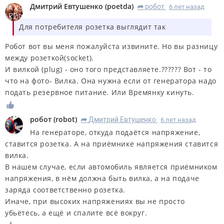
Дмитрий Евтушенко
(
poetda
)
робот
6 лет назад
R
Для потребителя розетка выглядит так
Робот вот вы меня пожалуйста извините. Но вы разницу
между розеткой(socket).
И вилкой (plug) - оно того представляете.?????? Вот - то
что на фото- Вилка. Она нужна если от генератора надо
подать резервное питание. Или Времянку кинуть.
робот
(
robot
)
Дмитрий Евтушенко
6 лет назад
R
На генераторе, откуда подаётся напряжение,
ставится розетка. А на приёмнике напряжения ставится
вилка.
В нашем случае, если автомобиль является приёмником
напряжения, в нём должна быть вилка, а на подаче
заряда соответственно розетка.
Иначе, при высоких напряжениях вы не просто
убьётесь, а ещё и спалите всё вокруг.