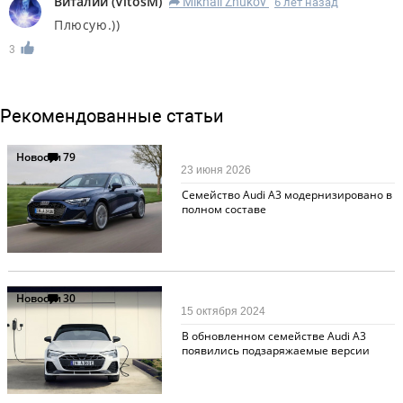
Виталий
(
VitosM
)
Mikhail Zhukov
6 лет назад
R
Плюсую.))
3
Рекомендованные статьи
Новости
79
23 июня 2026
Семейство Audi A3 модернизировано в
полном составе
Новости
30
15 октября 2024
В обновленном семействе Audi A3
появились подзаряжаемые версии