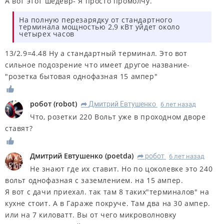
А вот этот шедевр- Я просто промолчу.
На полную перезарядку от стандартного
терминала мощностью 2,9 кВт уйдет около
четырех часов
13/2.9=4.48 Ну а
стандартный терминал
. Это вот
сильное подозрение что имеет другое название-
"розетка бытовая однофазная 15 ампер"
робот
(
robot
)
Дмитрий Евтушенко
6 лет назад
R
Что, розетки 220 Вольт уже в проходном дворе
ставят?
Дмитрий Евтушенко
(
poetda
)
робот
6 лет назад
R
Не знают где их ставит. Но по цоколевке это 240
вольт однофазная с заземлением. на 15 ампер.
Я вот с дачи приехал. так там 8 таких"терминалов" на
кухне стоит. А в Гараже покруче. Там два на 30 ампер.
или на 7 киловатт. Вы от чего микроволновку