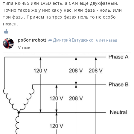
типа Rs-485 или LVSD есть. а СAN еще двухфазный.
Точно такое же у них как у нас. Или фаза - ноль. Или
три фазы. Причем на трех фазах ноль то не особо
нужен.
робот
(
robot
)
Дмитрий Евтушенко
6 лет назад
R
У них