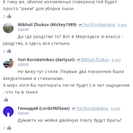
К тому же, обилие изломленых поверхностей будет
просто "раем" для уборки пыли.
2
Mikhail Zhukov
(
Mickey1989
)
Yuri Korobeinikov
6 лет
R
назад
Да где уродство то? Вот в Мерседесе А-класса -
уродство, а здесь все стильно.
8
Yuri Korobeinikov
(
dartyuri
)
Mikhail Zhukov
6 лет
R
назад
Не вижу тут стиля. Первые два поколения были
аккуратными и стильными.
А мерс хотя бы протирать легче будет:) и нет ощущения
, что ты в танке
Геннадий
(
LordofAllSeas
)
Yuri Korobeinikov
6 лет
R
назад
Думаете на мойке двойную плату будут брать?
3