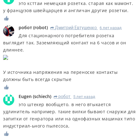
это ксттаи немецкая розетка. старая как мамонт.
у французов швейцарцев и англичан другие розетки.
робот
(
robot
)
Дмитрий Евтушенко
6 лет назад
R
Для стационарного потребителя розетка
выглядит так. Заземляющий контакт на 6 часов и он
длиннее.
У источника напряжения на переноске контакты
должны быть всегда скрытые
Eugen
(
schiech
)
робот
5 лет назад
R
это штекер вообщето. в него втыкается
удлинитель например. такие вилки бывают снаружи для
запитки от генратора или на однофазных машинах типо
индустриал-ьного пылесоса,