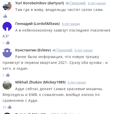
Yuri Korobeinikov
(
dartyuri
)
Геннадий
6 лет назад
R
Там где я живу, владельцы чистят салон сами.
Геннадий
(
LordofAllSeas
)
6 лет назад
А в небензоколонку завезут последнее поколение
А3?
1
Константин
(
Evleev
)
Геннадий
6 лет назад
R
Ранее была информация, что новую трешку
привезут в первом квартале 2021. Сразу оба кузова - и
хэтч, и седан.
1
Mikhail Zhukov
(
Mickey1989
)
6 лет назад
Ауди сейчас делает самые красивые машины.
Мерседесы и БМВ, к сожалению, вообще колхоз по
сравнению с Ауди.
16