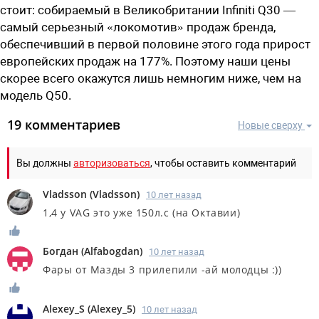
стоит: собираемый в Великобритании Infiniti Q30 —
самый серьезный «локомотив» продаж бренда,
обеспечивший в первой половине этого года прирост
европейских продаж на 177%. Поэтому наши цены
скорее всего окажутся лишь немногим ниже, чем на
модель Q50.
19 комментариев
Новые сверху
Вы должны
авторизоваться
, чтобы оставить комментарий
Vladsson
(
Vladsson
)
10 лет назад
1,4 у VAG это уже 150л.с (на Октавии)
Богдан
(
Alfabogdan
)
10 лет назад
Фары от Мазды 3 прилепили -ай молодцы :))
Alexey_S
(
Alexey_5
)
10 лет назад