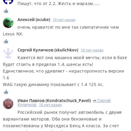
Пишут, что от 2.2. Жесть и маразм.....
Алексей
(
xcube
)
10 лет назад
очень нравится! по мне так симпатичнее чем
Lexus NX.
Сергей Куличков
(
skulichkov
)
10 лет назад
Кажется вот она машина моей мечты, если в базе
будет стоить в пределах 1.4, шансы есть!
Единственное, что удивляет - нерасторопность версии
1.6
WAG такую динамику показывает с 1.4 125 лс.
Иван Павлов
(
Kondratschuck_Pavel
)
Сергей
R
Куличков
10 лет назад
Российский рынок получит автомобиль с двумя
вариантами моторов. Оба они бензиновые и
позаимствованы у Мерседеса Бенц А класса. За счет