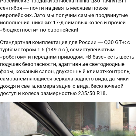
Российские продажи хэтчбека Infiniti Q30 начнутся 1
сентября — почти на девять месяцев позже
европейских. Зато мы получим самые продвинутые
исполнения: никаких 17-дюймовых колес и прочей
«бюджетности» по-европейски!
Стандартная комплектация для России — Q30 GT+: с
турбомотором 1.6 (149 л.с.), семиступенчатым
«роботом» и передним приводом. «В базе» есть шесть
подушек безопасности, адаптивные светодиодные
фары, кожаный салон, двухзонный климат-контроль,
самозатемняющиеся зеркала заднего вида, датчики
дождя и света, камера заднего вида, бесключевой
доступ и колеса размерностью 235/50 R18.