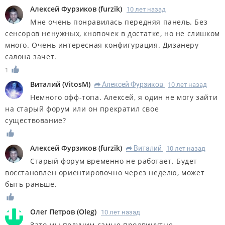
Алексей Фурзиков
(
furzik
)
10 лет назад
Мне очень понравилась передняя панель. Без
сенсоров ненужных, кнопочек в достатке, но не слишком
много. Очень интересная конфигурация. Дизанеру
салона зачет.
1
Виталий
(
VitosM
)
Алексей Фурзиков
10 лет назад
R
Немного офф-топа. Алексей, я один не могу зайти
на старый форум или он прекратил свое
существование?
Алексей Фурзиков
(
furzik
)
Виталий
10 лет назад
R
Старый форум временно не работает. Будет
восстановлен ориентировочно через неделю, может
быть раньше.
Олег Петров
(
Oleg
)
10 лет назад
Зато мы получим самые продвинутые