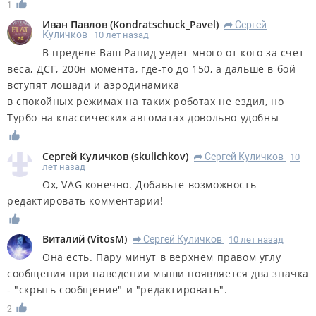
1
Иван Павлов
(
Kondratschuck_Pavel
)
Сергей
R
Куличков
10 лет назад
В пределе Ваш Рапид уедет много от кого за счет
веса, ДСГ, 200н момента, где-то до 150, а дальше в бой
вступят лошади и аэродинамика
в спокойных режимах на таких роботах не ездил, но
Турбо на классических автоматах довольно удобны
Сергей Куличков
(
skulichkov
)
Сергей Куличков
10
R
лет назад
Ох, VAG конечно. Добавьте возможность
редактировать комментарии!
Виталий
(
VitosM
)
Сергей Куличков
10 лет назад
R
Она есть. Пару минут в верхнем правом углу
сообщения при наведении мыши появляется два значка
- "скрыть сообщение" и "редактировать".
2