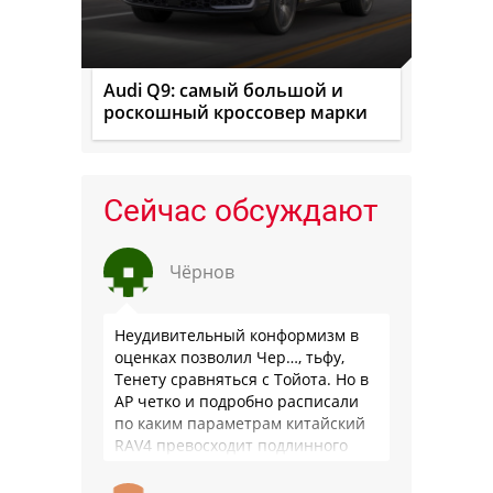
Audi Q9: самый большой и
роскошный кроссовер марки
Сейчас обсуждают
Чёрнов
Неудивительный конформизм в
оценках позволил Чер…, тьфу,
Тенету сравняться с Тойота. Но в
АР четко и подробно расписали
по каким параметрам китайский
RAV4 превосходит подлинного
китайца: лучше и комфортнее
подвеска едет ровно и приятно …