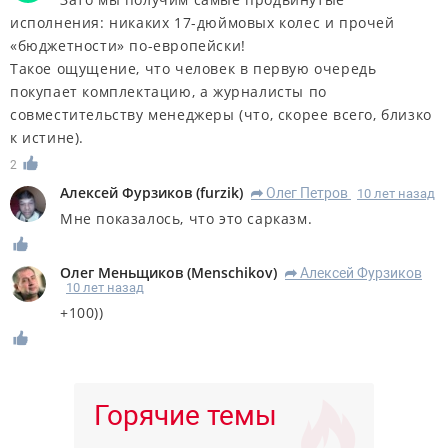
исполнения: никаких 17-дюймовых колес и прочей
«бюджетности» по-европейски!
Такое ощущение, что человек в первую очередь
покупает комплектацию, а журналисты по
совместительству менеджеры (что, скорее всего, близко
к истине).
2
Алексей Фурзиков
(
furzik
)
Олег Петров
10 лет назад
R
Мне показалось, что это сарказм.
Олег Меньщиков
(
Menschikov
)
Алексей Фурзиков
R
10 лет назад
+100))
Горячие темы