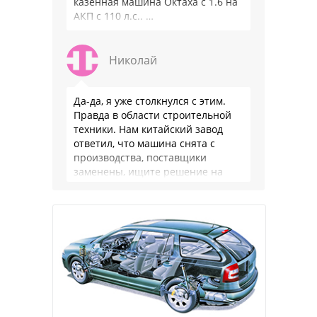
казённая машина Октаха с 1.6 на
АКП с 110 л.с.. …
Николай
Да-да, я уже столкнулся с этим.
Правда в области строительной
техники. Нам китайский завод
ответил, что машина снята с
производства, поставщики
заменены, ищите решение на
местном рынке. Ответ завода на
официальном бланке …