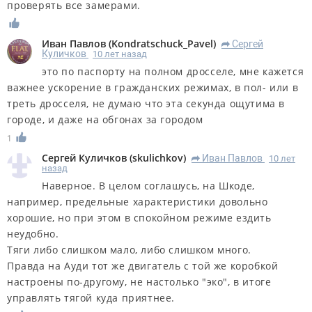
проверять все замерами.
Иван Павлов
(
Kondratschuck_Pavel
)
Сергей
R
Куличков
10 лет назад
это по паспорту на полном дросселе, мне кажется
важнее ускорение в гражданских режимах, в пол- или в
треть дросселя, не думаю что эта секунда ощутима в
городе, и даже на обгонах за городом
1
Сергей Куличков
(
skulichkov
)
Иван Павлов
10 лет
R
назад
Наверное. В целом соглашусь, на Шкоде,
например, предельные характеристики довольно
хорошие, но при этом в спокойном режиме ездить
неудобно.
Тяги либо слишком мало, либо слишком много.
Правда на Ауди тот же двигатель с той же коробкой
настроены по-другому, не настолько "эко", в итоге
управлять тягой куда приятнее.