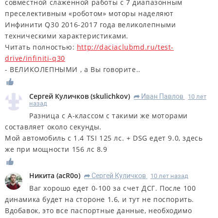
совместной слаженной работы с 7 диапазонным
преселективным «роботом» моторы наделяют
Инфинити Q30 2016-2017 года великолепными
техническими характеристиками.
Читать полностью:
http://daciaclubmd.ru/test-
drive/infiniti-q30
- ВЕЛИКОЛЕПНЫМИ , а Вы говорите..
Сергей Куличков
(
skulichkov
)
Иван Павлов
10 лет
R
назад
Разница с A-классом с такими же моторами
составляет около секунды.
Мой автомобиль с 1.4 TSI 125 лс. + DSG едет 9.0, здесь
же при мощности 156 лс 8.9
Никита
(
acR0o
)
Сергей Куличков
10 лет назад
R
Ваг хорошо едет 0-100 за счет ДСГ. После 100
динамика будет на стороне 1.6, и тут не поспорить.
Вдобавок, это все паспортные данные, необходимо