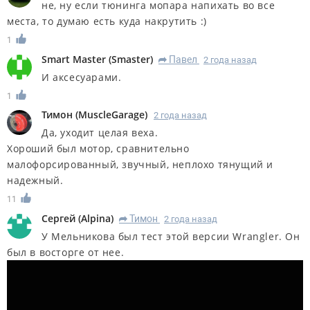
не, ну если тюнинга мопара напихать во все
места, то думаю есть куда накрутить :)
1
Smart Master
(
Smaster
)
Павел
2 года назад
R
И аксесуарами.
1
Тимон
(
MuscleGarage
)
2 года назад
Да, уходит целая веха.
Хороший был мотор, сравнительно
малофорсированный, звучный, неплохо тянущий и
надежный.
11
Сергей
(
Alpina
)
Тимон
2 года назад
R
У Мельникова был тест этой версии Wrangler. Он
был в восторге от нее.