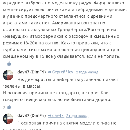
«средние выбросы по модельному ряду». Форд неплохо
компенсирует электрическими и гибридными моделями,
а у вечно предсмертного стеллантиса с древними
агрегатами таких нет. Американцы вон знатно
офигевают с актуальных ГрандЧероки/Вагонер и их
«неедущих» атмосферников с расходом в смешанных
режимах 18-20л на сотню. Как-то привыкли, что с
турбинами, системами отключения цилиндров и тд в
смешанном ну в 15 все укладывается, если не топить.
1
dav47
(
DimFri
)
Сергей Чеч
2 года назад
R
Не, демокрасты и либерасты усиленно пихают
"зелень" в массы.
И основная причина не стандарты, а спрос. Как
говорится вещь хорошя, но необьективно дорого.
3
dav47
(
DimFri
)
dav47
2 года назад
R
^ основная причина снятия модели с п-ва не
стандарты, а спрос.