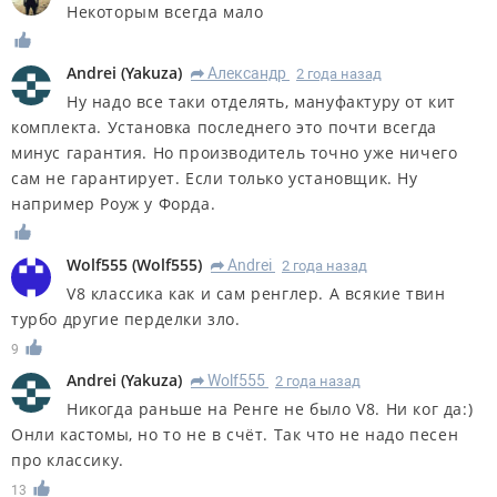
Некоторым всегда мало
Andrei
(
Yakuza
)
Александр
2 года назад
R
Ну надо все таки отделять, мануфактуру от кит
комплекта. Установка последнего это почти всегда
минус гарантия. Но производитель точно уже ничего
сам не гарантирует. Если только установщик. Ну
например Роуж у Форда.
Wolf555
(
Wolf555
)
Andrei
2 года назад
R
V8 классика как и сам ренглер. А всякие твин
турбо другие перделки зло.
9
Andrei
(
Yakuza
)
Wolf555
2 года назад
R
Никогда раньше на Ренге не было V8. Ни ког да:)
Онли кастомы, но то не в счёт. Так что не надо песен
про классику.
13