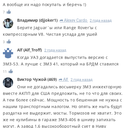
А вообще их надо покупать и беречь !)
7
Владимир
(
djjoker1
)
Alexey Cardo
2 года назад
R
Берите Jaguar´ы или Range Rover'ы с
компрессорным V8. Чистая услада для ушей
3
Alf
(
Alf_Troff
)
2 года назад
Когда УАЗ догадается выпустить версию с
ЗМЗ-53. А лучше с ЗМЗ 41, который на БРДМ ставился
11
Виктор Чужой
(
469
)
Alf
2 года назад
R
Они не догадались восьмерку ЗМЗ инжекторную
вместе АКПП для США предложить, не то что для своих.
А тем более сейчас. Мощность то бешенная не нужна с
нашим транспортным налогом. Но опять же ныть будут
раздатка не выдержит, мосты. Тормозов не хватит. Это
же не кулибины в гараже ЗМЗ-406 в шниву запихать
могут. А завод 1,6 высокооборотный сует в Ниву