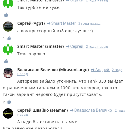
2 года назад
R
Так турбо 6 не хуже.
Сергей
(
Agp1
)
Smart Master
2 года назад
R
а компрессорный вэ8 еще лучше :)
1
Smart Master
(
Smaster
)
Сергей
2 года назад
R
Тоже хорошо
Владислав Величко
(
MirasonLargo
)
Андрей
2 года
R
назад
Авторевю забыло уточнить, что Tank 330 выйдет
ограниченным тиражом в 1000 экземпляров, так что
такой вариант недолго будет присутствовать.
2
Сергей Швайко
(
seamen
)
Владислав Величко
2 года
R
назад
А надо бы оставить в гамме.
Всё равно уже разработали.