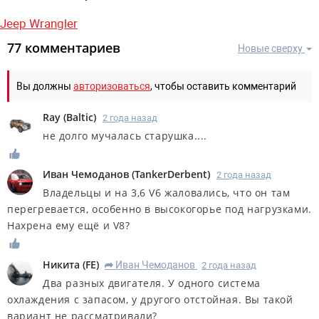
Jeep Wrangler
77 комментариев
Новые сверху
Вы должны
авторизоваться
, чтобы оставить комментарий
Ray
(
Baltic
)
2 года назад
не долго мучалась старушка....
Иван Чемоданов
(
TankerDerbent
)
2 года назад
Владельцы и на 3,6 V6 жаловались, что он там
перегревается, особенно в высокогорье под нагрузками.
Нахрена ему ещё и V8?
Никита
(
FE
)
Иван Чемоданов
2 года назад
R
Два разных двигателя. У одного система
охлаждения с запасом, у другого отстойная. Вы такой
вариант не рассматривали?