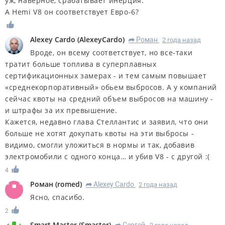
уж, наверное, срабатывает инерция.
А Hemi V8 он соответствует Евро-6?
Alexey Cardo
(
AlexeyCardo
)
Роман
2 года назад
R
Вроде, он всему соответствует, но все-таки
тратит больше топлива в суперплавных
сертификационных замерах - и тем самым повышает
«среднекорпоративный» обьем выбросов. А у компаний
сейчас квоты на средний объем выбросов на машину -
и штрафы за их превышение.
Кажется, недавно глава Стеллантис и заявил, что они
больше не хотят докупать квоты на эти выбросы -
видимо, смогли уложиться в нормы и так, добавив
электромобили с одного конца… и убив V8 - с другой :(
4
Роман
(
romed
)
Alexey Cardo
2 года назад
R
Ясно, спасибо.
2
Smart Master
(
Smaster
)
Сергей