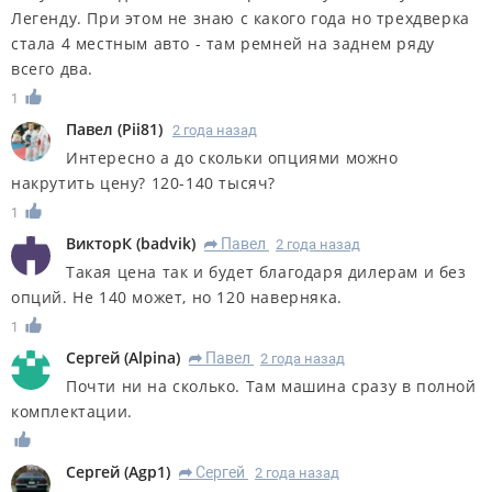
Легенду. При этом не знаю с какого года но трехдверка
стала 4 местным авто - там ремней на заднем ряду
всего два.
1
Павел
(
Pii81
)
2 года назад
Интересно а до скольки опциями можно
накрутить цену? 120-140 тысяч?
1
ВикторК
(
badvik
)
Павел
2 года назад
R
Такая цена так и будет благодаря дилерам и без
опций. Не 140 может, но 120 наверняка.
1
Сергей
(
Alpina
)
Павел
2 года назад
R
Почти ни на сколько. Там машина сразу в полной
комплектации.
Сергей
(
Agp1
)
Сергей
2 года назад
R