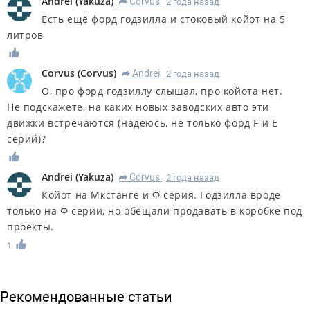
Andrei
(
Yakuza
)
Corvus
2 года назад
R
Есть ещё форд годзилла и стоковый койот на 5
литров
Corvus
(
Corvus
)
Andrei
2 года назад
R
О, про форд годзиллу слышал, про койота нет.
Не подскажете, на каких новых заводских авто эти
движки встречаются (надеюсь, не только форд F и E
серий)?
Andrei
(
Yakuza
)
Corvus
2 года назад
R
Койот на Мкстанге и Ф серия. Годзилла вроде
только на Ф серии, но обещали продавать в коробке под
проекты.
1
Рекомендованные статьи