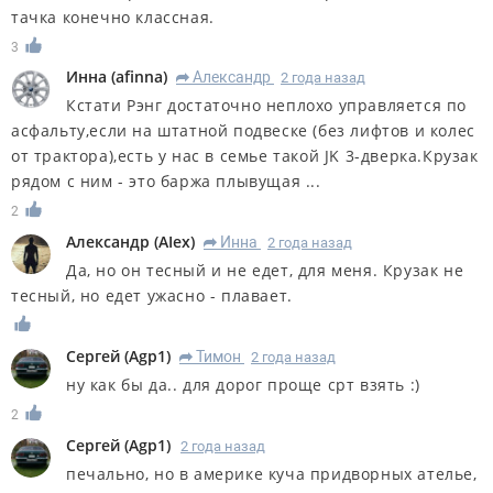
тачка конечно классная.
3
Инна
(
afinna
)
Александр
2 года назад
R
Кстати Рэнг достаточно неплохо управляется по
асфальту,если на штатной подвеске (без лифтов и колес
от трактора),есть у нас в семье такой JK 3-дверка.Крузак
рядом с ним - это баржа плывущая ...
2
Александр
(
AIex
)
Инна
2 года назад
R
Да, но он тесный и не едет, для меня. Крузак не
тесный, но едет ужасно - плавает.
Сергей
(
Agp1
)
Тимон
2 года назад
R
ну как бы да.. для дорог проще срт взять :)
2
Сергей
(
Agp1
)
2 года назад
печально, но в америке куча придворных ателье,