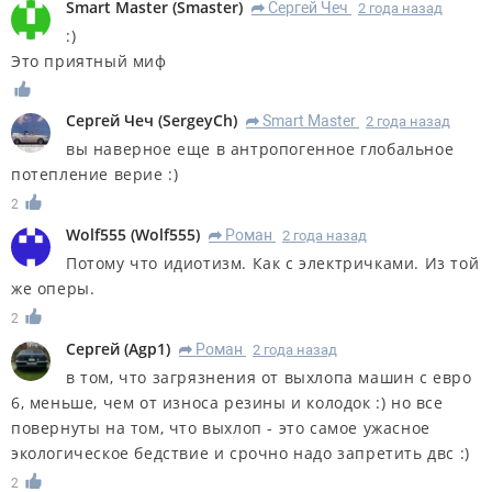
Smart Master
(
Smaster
)
Сергей Чеч
2 года назад
R
:)
Это приятный миф
Сергей Чеч
(
SergeyCh
)
Smart Master
2 года назад
R
вы наверное еще в антропогенное глобальное
потепление верие :)
2
Wolf555
(
Wolf555
)
Роман
2 года назад
R
Потому что идиотизм. Как с электричками. Из той
же оперы.
2
Сергей
(
Agp1
)
Роман
2 года назад
R
в том, что загрязнения от выхлопа машин с евро
6, меньше, чем от износа резины и колодок :) но все
повернуты на том, что выхлоп - это самое ужасное
экологическое бедствие и срочно надо запретить двс :)
2