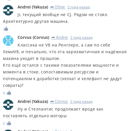
Andrei
(
Yakuza
)
Other
2 года назад
R
JL текущий вообще не СJ. Рядом не стоял.
Архитектурно другая машина.
Corvus
(
Corvus
)
Andrei
2 года назад
R
Классика не V8 на Ренглере, а сам по себе
ХемиV8, и печально, что эта харизматичная и надёжная
махина уходит в прошлое.
Кто ещё остался с такими показателями мощности и
момента в стоке, сопоставимым ресурсом и
потенциалом к доработке (хелкат и хелефант не дадут
соврать)?
9
Andrei
(
Yakuza
)
Corvus
2 года назад
R
Ну и Стеллантис продолжает вроде как
поставлять отдельно моторы
2