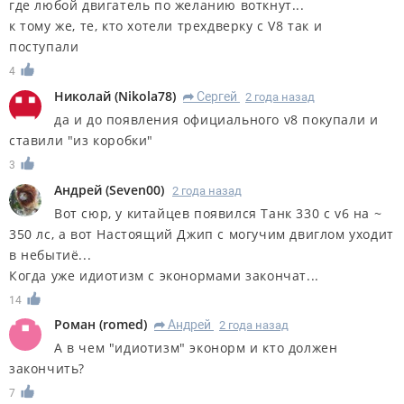
где любой двигатель по желанию воткнут...
к тому же, те, кто хотели трехдверку с V8 так и
поступали
4
Николай
(
Nikola78
)
Сергей
2 года назад
R
да и до появления официального v8 покупали и
ставили "из коробки"
3
Андрей
(
Seven00
)
2 года назад
Вот сюр, у китайцев появился Танк 330 c v6 на ~
350 лс, а вот Настоящий Джип с могучим двиглом уходит
в небытиё...
Когда уже идиотизм с эконормами закончат...
14
Роман
(
romed
)
Андрей
2 года назад
R
А в чем "идиотизм" эконорм и кто должен
закончить?
7