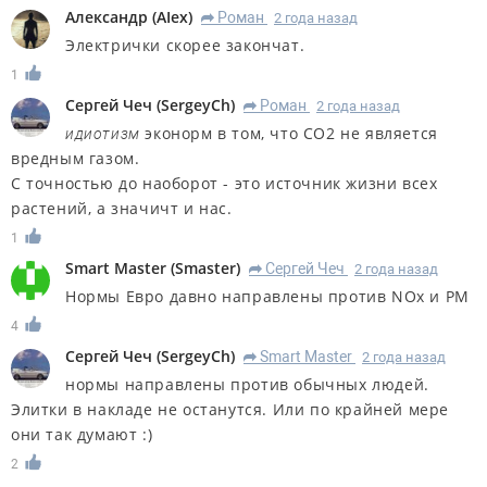
Александр
(
AIex
)
Роман
2 года назад
R
Электрички скорее закончат.
1
Сергей Чеч
(
SergeyCh
)
Роман
2 года назад
R
эконорм в том, что СО2 не является
идиотизм
вредным газом.
С точностью до наоборот - это источник жизни всех
растений, а значичт и нас.
1
Smart Master
(
Smaster
)
Сергей Чеч
2 года назад
R
Нормы Евро давно направлены против NOx и PM
4
Сергей Чеч
(
SergeyCh
)
Smart Master
2 года назад
R
нормы направлены против обычных людей.
Элитки в накладе не останутся. Или по крайней мере
они так думают :)
2