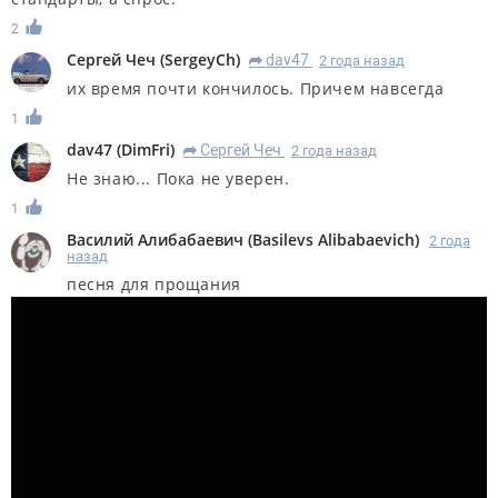
2
Сергей Чеч
(
SergeyCh
)
dav47
2 года назад
R
их время почти кончилось. Причем навсегда
1
dav47
(
DimFri
)
Сергей Чеч
2 года назад
R
Не знаю... Пока не уверен.
1
Василий Алибабаевич
(
Basilevs Alibabaevich
)
2 года
назад
песня для прощания