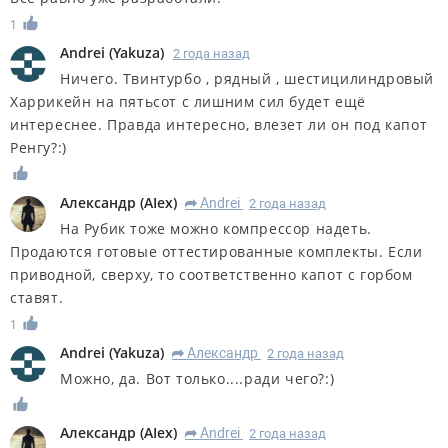
1
Andrei
(
Yakuza
)
2 года назад
Ничего. Твинтурбо , рядный , шестицилиндровый
Харрикейн на пятьсот с лишним сил будет ещё
интереснее. Правда интересно, влезет ли он под капот
Ренгу?:)
Александр
(
AIex
)
Andrei
2 года назад
R
На Рубик тоже можно компрессор надеть.
Продаются готовые оттестированные комплекты. Если
приводной, сверху, то соответственно капот с горбом
ставят.
1
Andrei
(
Yakuza
)
Александр
2 года назад
R
Можно, да. Вот только....ради чего?:)
Александр
(
AIex
)
Andrei
2 года назад
R