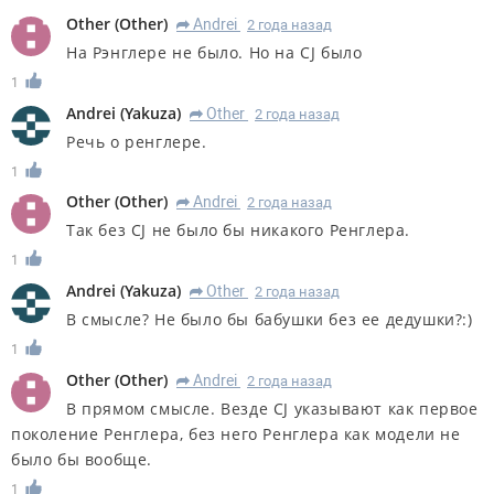
Other
(
Other
)
Andrei
2 года назад
R
На Рэнглере не было. Но на CJ было
1
Andrei
(
Yakuza
)
Other
2 года назад
R
Речь о ренглере.
1
Other
(
Other
)
Andrei
2 года назад
R
Так без CJ не было бы никакого Ренглера.
1
Andrei
(
Yakuza
)
Other
2 года назад
R
В смысле? Не было бы бабушки без ее дедушки?:)
1
Other
(
Other
)
Andrei
2 года назад
R
В прямом смысле. Везде CJ указывают как первое
поколение Ренглера, без него Ренглера как модели не
было бы вообще.
1