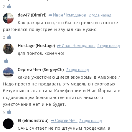
2
dav47
(
DimFri
)
Иван Чемоданов
2 года назад
R
Как раз для того, что бы не грелся и в потоке
разгонялся пошустрее и звучал как нужно!
2
Hostage
(
Hostage
)
Иван Чемоданов
2 года назад
R
для понтов, конечно!
Сергей Чеч
(
SergeyCh
)
2 года назад
какие ужесточающиеся эконормы в Америке ?
Надо просто не продавать эту модель в некоторых
безумных штатах типа Калифорнии и Нью Йорка, а в
подавляющем большинстве штатов никакого
ужесточения нет и не будет.
5
El
(
elmonstrou
)
Сергей Чеч
2 года назад
R
CAFE считает не по штучным продажам, а