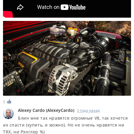
3
Alexey Cardo
(
AlexeyCardo
)
2 года назад
Блин мне так нравятся огромные V8, так хочется
их спасти (купить, и можно). Но не очень нравятся ни
TRX, ни Рэнглер %)