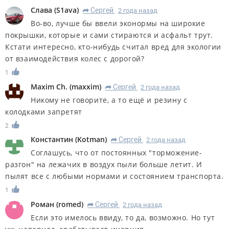
Слава
(
S1ava
)
Сергей
2 года назад
R
Во-во, лучше бы ввели эконормы на широкие
покрышки, которые и сами стираются и асфальт трут.
Кстати интересно, кто-нибудь считал вред для экологии
от взаимодействия колес с дорогой?
1
Maxim Ch.
(
maxxim
)
Сергей
2 года назад
R
Никому не говорите, а то ещё и резину с
колодками запретят
2
Константин
(
Kotman
)
Сергей
2 года назад
R
Соглашусь, что от постоянных "торможение-
разгон" на лежачих в воздух пыли больше летит. И
пылят все с любыми нормами и состоянием транспорта.
1
Роман
(
romed
)
Сергей
2 года назад
R
Если это имелось ввиду, то да, возможно. Но тут