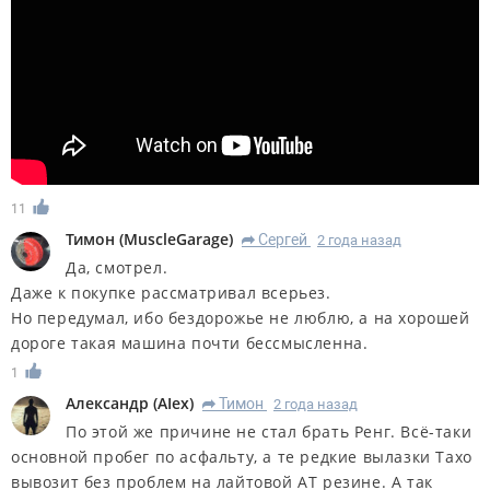
11
Тимон
(
MuscleGarage
)
Сергей
2 года назад
R
Да, смотрел.
Даже к покупке рассматривал всерьез.
Но передумал, ибо бездорожье не люблю, а на хорошей
дороге такая машина почти бессмысленна.
1
Александр
(
AIex
)
Тимон
2 года назад
R
По этой же причине не стал брать Ренг. Всё-таки
основной пробег по асфальту, а те редкие вылазки Тахо
вывозит без проблем на лайтовой АТ резине. А так