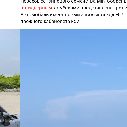
Переход бензинового семейства Mini Cooper 
пятидверным
хэтчбеками представлена треть
Автомобиль имеет новый заводской код F67, н
прежнего кабриолета F57.