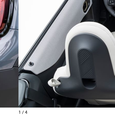
1
/
4