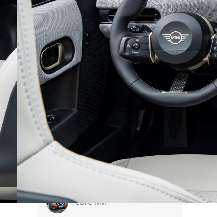
Зачем АР опять сравнивает
несравнимое, очередной заказ от
того же заказчика? Тойота в
прошлом году продала более
миллиона RAV на самых богатых и
требовательных рынках США и
Японии, в очередной раз
подтвердив статус …
Sergei
Да. Все верно. Автопром - это уже
давно не какой-то супер хай-тек и
Китай технологически на том
уровне, который позволяет
освоить такие продукты и сделать
более-менее нормально. Тем
более, что китайцы просто …
Евгений