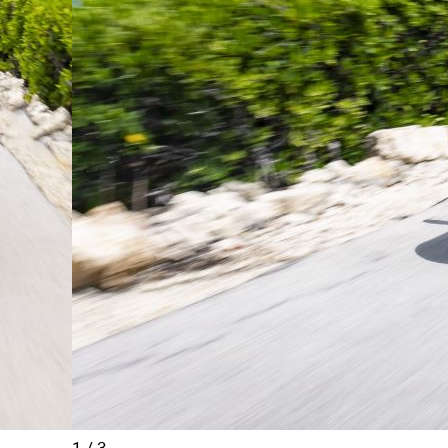
1
/
3