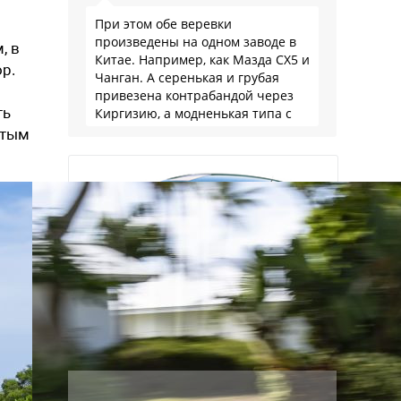
При этом обе веревки
произведены на одном заводе в
, в
Китае. Например, как Мазда СХ5 и
р.
Чанган. А серенькая и грубая
привезена контрабандой через
ть
Киргизию, а модненькая типа с
гарантией
ятым
Наша экспертиза
подержанных автомобилей