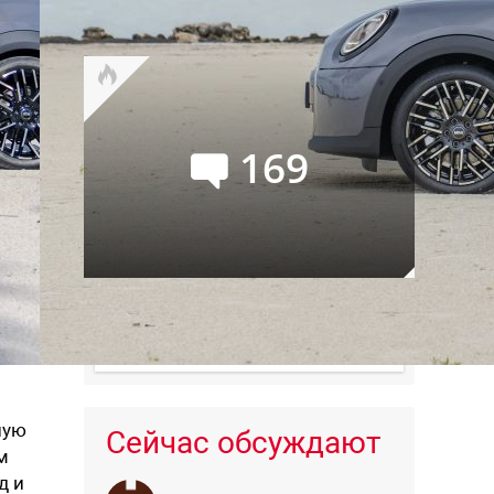
Буханку
169
Последовательный гибрид
Geely EX5 EM-R для России:
комплектации и цены
ную
Сейчас обсуждают
м
д и