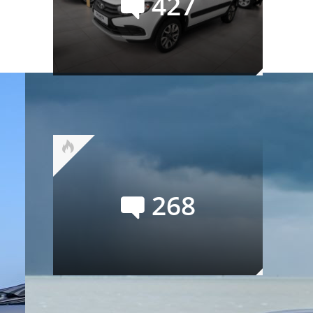
427
Российский авторынок в июле:
лучший месяц текущего года
268
Семейство УАЗ СГР
официально переименовано в