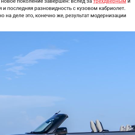
в новое поколение завершен: вслед за
трехдверным
и
я и последняя разновидность с кузовом кабриолет.
о на деле это, конечно же, результат модернизации