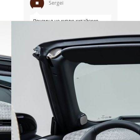
Sergei
Почему я не куплю китайскую
машину. Что мне нужно от
машины (в порядке убывания
важности): 1.Правильный
типоразмер. В моем случае это
кузов универсал среднего
размера. 2.Надежность. Хочется
быть уверенным, что она меня
Дмитрий
везде довезет и …
У китайских колымаг нет никакой
репутации, это просто дешевые
подделки под авто из
цивилизованных стран. Кроме
того в китайском автопроме
сильнейший спад производства
(более 20% по итогам года)и
почти все китайские
Дмитрий
производители работают …