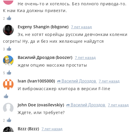
Не очень-то и хотелось. Без полного привода-то.
К нам Киа должны привезти.
2
Evgeny Shangin
(
bbgone
)
7 лет назад
Эх, не хотят корейцы русским девчонкам коленки
согреть! Ну, да и без них желающие найдутся
3
Василий Дроздов
(
boozer
)
7 лет назад
ждем опцию массажа простаты
5
lvan
(
lvan1005000
)
Василий Дроздов
7 лет назад
R
И вибромассажер клитора в версии F-line
John Doe
(
ovasilevskiy
)
Василий Дроздов
7 лет назад
R
Ждёте, или требуете?
2
Bzzz
(
Bzzz
)
7 лет назад