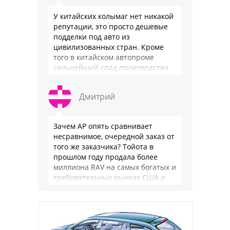
У китайских колымаг нет никакой
репутации, это просто дешевые
подделки под авто из
цивилизованных стран. Кроме
того в китайском автопроме
сильнейший спад производства
(более 20% по итогам года)и
почти все китайские
Дмитрий
производители работают …
Зачем АР опять сравнивает
несравнимое, очередной заказ от
того же заказчика? Тойота в
прошлом году продала более
миллиона RAV на самых богатых и
требовательных рынках США и
Японии, в очередной раз
подтвердив статус …