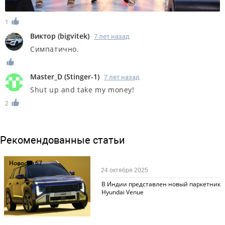
1
Виктор
(
bigvitek
)
7 лет назад
Симпатично.
Master_D
(
Stinger-1
)
7 лет назад
Shut up and take my money!
2
Рекомендованные статьи
Новости
67
24 октября 2025
В Индии представлен новый паркетник
Hyundai Venue