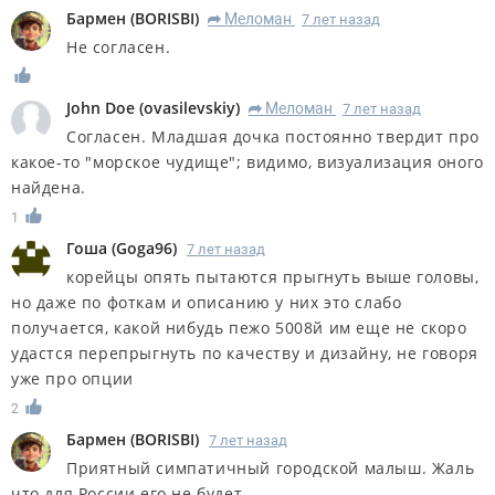
Бармен
(
BORISBI
)
Меломан
7 лет назад
R
Не согласен.
John Doe
(
ovasilevskiy
)
Меломан
7 лет назад
R
Согласен. Младшая дочка постоянно твердит про
какое-то "морское чудище"; видимо, визуализация оного
найдена.
1
Гоша
(
Goga96
)
7 лет назад
корейцы опять пытаются прыгнуть выше головы,
но даже по фоткам и описанию у них это слабо
получается, какой нибудь пежо 5008й им еще не скоро
удастся перепрыгнуть по качеству и дизайну, не говоря
уже про опции
2
Бармен
(
BORISBI
)
7 лет назад
Приятный симпатичный городской малыш. Жаль
что для России его не будет.