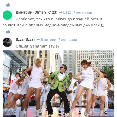
3
Дмитрий
(
DIman_K123
)
Bzzz
7 лет назад
R
Наоборот, тех кто в юбках до поздней осени
гоняет или в рваных модно-молодёжных джинсах )))
6
Bzzz
(
Bzzz
)
Дмитрий
7 лет назад
R
Опция Gangnam style?: