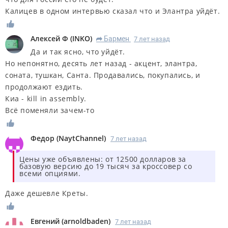
Калицев в одном интервью сказал что и Элантра уйдёт.
Алексей Ф
(
INKO
)
Бармен
7 лет назад
R
Да и так ясно, что уйдёт.
Но непонятно, десять лет назад - акцент, элантра,
соната, тушкан, Санта. Продавались, покупались, и
продолжают ездить.
Киа - kill in assembly.
Всё поменяли зачем-то
Федор
(
NaytChannel
)
7 лет назад
Цены уже объявлены: от 12500 долларов за
базовую версию до 19 тысяч за кроссовер со
всеми опциями.
Даже дешевле Креты.
Евгений
(
arnoldbaden
)
7 лет назад