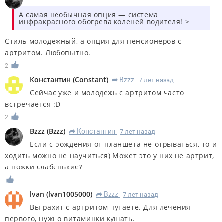
А самая необычная опция — система
инфракрасного обогрева коленей водителя! >
Стиль молодежный, а опция для пенсионеров с
артритом. Любопытно.
2
Константин
(
Constant
)
Bzzz
7 лет назад
R
Сейчас уже и молодежь с артритом часто
встречается :D
2
Bzzz
(
Bzzz
)
Константин
7 лет назад
R
Если с рождения от планшета не отрываться, то и
ходить можно не научиться) Может это у них не артрит,
а ножки слабенькие?
lvan
(
lvan1005000
)
Bzzz
7 лет назад
R
Вы рахит с артритом путаете. Для лечения
первого, нужно витаминки кушать.