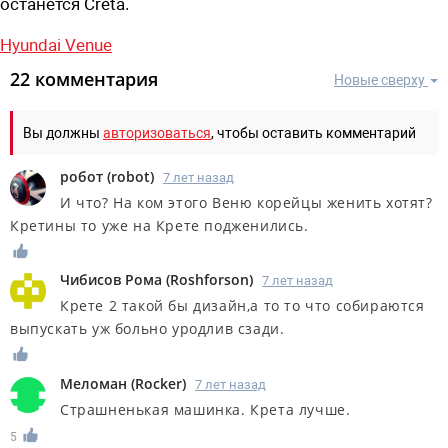
останется Creta.
Hyundai Venue
22 комментария
Новые сверху
Вы должны
авторизоваться
, чтобы оставить комментарий
робот
(
robot
)
7 лет назад
И что? На ком этого Веню корейцы женить хотят?
Кретины то уже на Крете подженились.
Чибисов Рома
(
Roshforson
)
7 лет назад
Крете 2 такой бы дизайн,а то то что собираются
выпускать уж больно уродлив сзади.
Меломан
(
Rocker
)
7 лет назад
Страшненькая машинка. Крета лучше.
5