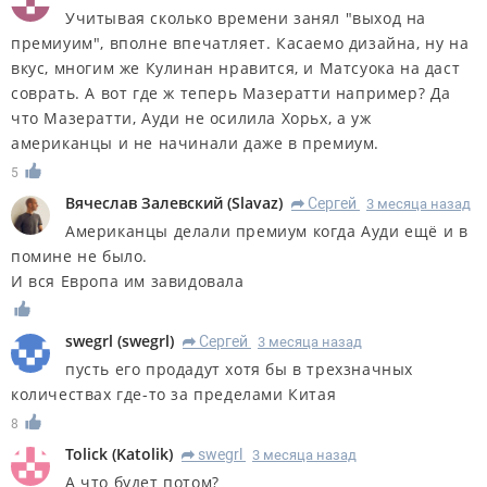
Учитывая сколько времени занял "выход на
премиуим", вполне впечатляет. Касаемо дизайна, ну на
вкус, многим же Кулинан нравится, и Матсуока на даст
соврать. А вот где ж теперь Мазератти например? Да
что Мазератти, Ауди не осилила Хорьх, а уж
американцы и не начинали даже в премиум.
5
Вячеслав Залевский
(
Slavaz
)
Сергей
3 месяца назад
R
Американцы делали премиум когда Ауди ещё и в
помине не было.
И вся Европа им завидовала
swegrl
(
swegrl
)
Сергей
3 месяца назад
R
пусть его продадут хотя бы в трехзначных
количествах где-то за пределами Китая
8
Tolick
(
Katolik
)
swegrl
3 месяца назад
R
А что будет потом?