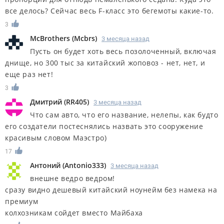
все делось? Сейчас весь F-класс это бегемоты какие-то.
3
McBrothers
(
Mcbrs
)
3 месяца назад
Пусть он будет хоть весь позолоченный, включая
днище, но 300 тыс за китайский жоповоз - нет, нет, и
еще раз нет!
3
Дмитрий
(
RR405
)
3 месяца назад
Что сам авто, что его название, нелепы, как будто
его создатели постеснялись назвать это сооружение
красивым словом Маэстро)
17
Антоний
(
Antonio333
)
3 месяца назад
внешне ведро ведром!
сразу видно дешевый китайский ноунейм без намека на
премиум
колхозникам сойдет вместо Майбаха