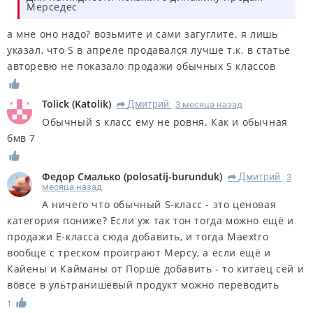
Мерседес
а мне оно надо? возьмите и сами загуглите. я лишь
указал, что S в апреле продавался лучше т.к. в статье
авторевю не показало продажи обычных S классов
Tolick
(
Katolik
)
Дмитрий
3 месяца назад
R
Обычный s класс ему не ровня. Как и обычная
бмв 7
Федор Смалько
(
polosatij-burunduk
)
Дмитрий
3
R
месяца назад
А ничего что обычный S-класс - это ценовая
категория пониже? Если уж так тон тогда можно ещё и
продажи Е-класса сюда добавить, и тогда Maextro
вообще с треском проиграют Мерсу, а если ещё и
Кайены и Кайманы от Порше добавить - то китаец сей и
вовсе в ультранишевый продукт можно переводить
1