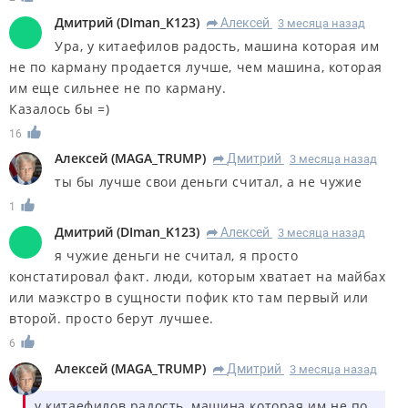
Дмитрий
(
DIman_K123
)
Алексей
3 месяца назад
R
Ура, у китаефилов радость, машина которая им
не по карману продается лучше, чем машина, которая
им еще сильнее не по карману.
Казалось бы =)
16
Алексей
(
MAGA_TRUMP
)
Дмитрий
3 месяца назад
R
ты бы лучше свои деньги считал, а не чужие
1
Дмитрий
(
DIman_K123
)
Алексей
3 месяца назад
R
я чужие деньги не считал, я просто
констатировал факт. люди, которым хватает на майбах
или маэкстро в сущности пофик кто там первый или
второй. просто берут лучшее.
6
Алексей
(
MAGA_TRUMP
)
Дмитрий
3 месяца назад
R
у китаефилов радость, машина которая им не по