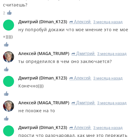
считаешь?
2
Дмитрий
(
DIman_K123
)
Алексей
3 месяца назад
R
ну попробуй докажи что мое мнение это не мое
=)))))
Алексей
(
MAGA_TRUMP
)
Дмитрий
3 месяца назад
R
ты определился в чем оно заключается?
Дмитрий
(
DIman_K123
)
Алексей
3 месяца назад
R
Конечно))))
Алексей
(
MAGA_TRUMP
)
Дмитрий
3 месяца назад
R
не похоже на то
Дмитрий
(
DIman_K123
)
Алексей
3 месяца назад
R
прости что разочаровал. как мне это пережить