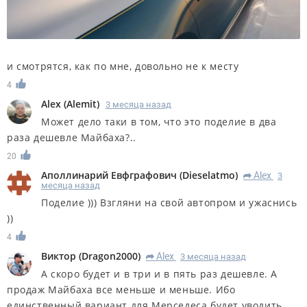
и смотрятся, как по мне, довольно не к месту
4
Alex
(
Alemit
)
3 месяца назад
Может дело таки в том, что это поделие в два
раза дешевле Майбаха?..
20
Аполлинарий Евфграфович
(
Dieselatmo
)
Alex
3
R
месяца назад
Поделие ))) Взгляни на свой автопром и ужаснись
))
4
Виктор
(
Dragon2000
)
Alex
3 месяца назад
R
А скоро будет и в три и в пять раз дешевле. А
продаж Майбаха все меньше и меньше. Ибо
единственный вариант для Мерседеса будет уводить