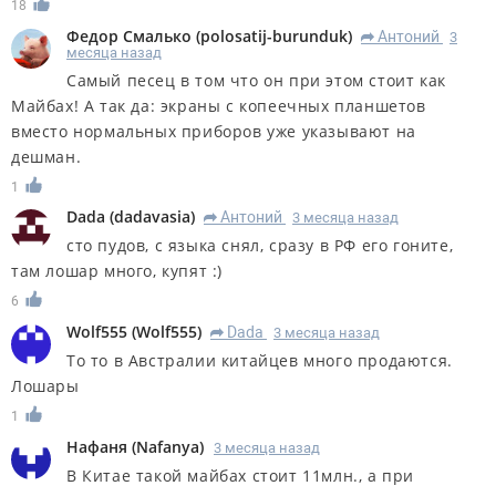
18
Федор Смалько
(
polosatij-burunduk
)
Антоний
3
R
месяца назад
Самый песец в том что он при этом стоит как
Майбах! А так да: экраны с копеечных планшетов
вместо нормальных приборов уже указывают на
дешман.
1
Dada
(
dadavasia
)
Антоний
3 месяца назад
R
сто пудов, с языка снял, сразу в РФ его гоните,
там лошар много, купят :)
6
Wolf555
(
Wolf555
)
Dada
3 месяца назад
R
То то в Австралии китайцев много продаются.
Лошары
1
Нафаня
(
Nafanya
)
3 месяца назад
В Китае такой майбах стоит 11млн., а при