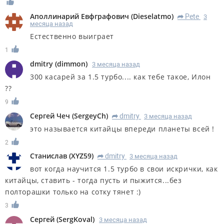
Аполлинарий Евфграфович
(
Dieselatmo
)
Pete
3
R
месяца назад
Естественно выиграет
1
dmitry
(
dimmon
)
3 месяца назад
300 касарей за 1.5 турбо.... как тебе такое, Илон
??
9
Сергей Чеч
(
SergeyCh
)
dmitry
3 месяца назад
R
это называется китайцы впереди планеты всей !
2
Станислав
(
XYZ59
)
dmitry
3 месяца назад
R
вот когда научится 1.5 турбо в свои искрички, как
китайцы, ставить - тогда пусть и пыжится...без
полторашки только на сотку тянет :)
3
Сергей
(
SergKoval
)
3 месяца назад