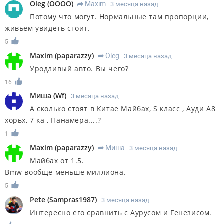
Oleg
(
OOOO
)
Maxim
3 месяца назад
R
Потому что могут. Нормальные там пропорции,
живьём увидеть стоит.
5
Maxim
(
paparazzy
)
Oleg
3 месяца назад
R
Уродливый авто. Вы чего?
16
Миша
(
Wf
)
3 месяца назад
А сколько стоят в Китае Майбах, S класс , Ауди А8
хорьх, 7 ка , Панамера....?
1
Maxim
(
paparazzy
)
Миша
3 месяца назад
R
Майбах от 1.5.
Bmw вообще меньше миллиона.
5
Pete
(
Sampras1987
)
3 месяца назад
Интересно его сравнить с Аурусом и Генезисом.