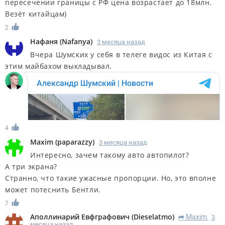
пересечении границы с РФ цена возрастает до 18млн.
Везёт китайцам)
2
Нафаня
(
Nafanya
)
3 месяца назад
Вчера Шумских у себя в телеге видос из Китая с
этим майбахом выкладывал.
4
Maxim
(
paparazzy
)
3 месяца назад
Интересно, зачем такому авто автопилот?
А три экрана?
Странно, что такие ужасные пропорции. Но, это вполне
может потеснить Бентли.
7
Аполлинарий Евфграфович
(
Dieselatmo
)
Maxim
3
R
месяца назад