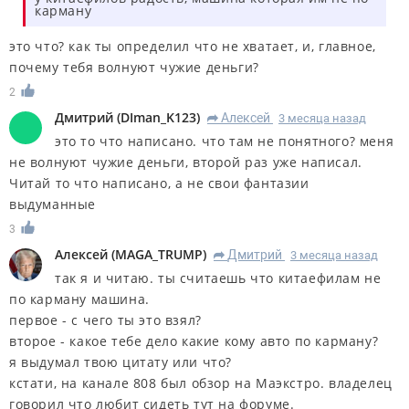
карману
это что? как ты определил что не хватает, и, главное,
почему тебя волнуют чужие деньги?
2
Дмитрий
(
DIman_K123
)
Алексей
3 месяца назад
R
это то что написано. что там не понятного? меня
не волнуют чужие деньги, второй раз уже написал.
Читай то что написано, а не свои фантазии
выдуманные
3
Алексей
(
MAGA_TRUMP
)
Дмитрий
3 месяца назад
R
так я и читаю. ты считаешь что китаефилам не
по карману машина.
первое - с чего ты это взял?
второе - какое тебе дело какие кому авто по карману?
я выдумал твою цитату или что?
кстати, на канале 808 был обзор на Маэкстро. владелец
говорил что любит сидеть тут на форуме.