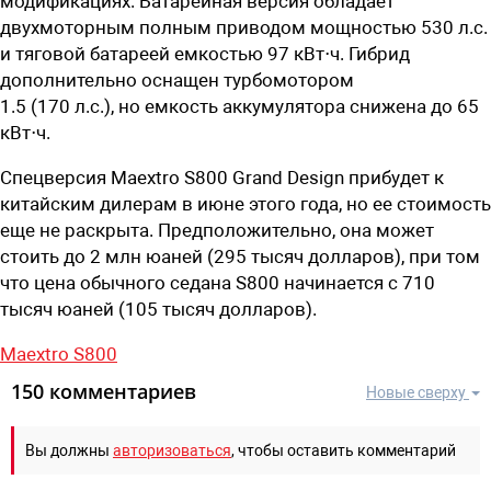
модификациях. Батарейная версия обладает
двухмоторным полным приводом мощностью 530 л.с.
и тяговой батареей емкостью 97 кВт⋅ч. Гибрид
дополнительно оснащен турбомотором
1.5
(
170
л.с.),
но
емкость аккумулятор
а
снижена до
65
кВт⋅ч.
Спецверсия Maextro S800 Grand Design прибудет к
китайским дилерам в июне этого года, но ее стоимость
еще не раскрыта. Предположительно, она может
стоить до 2 млн юаней (295 тысяч долларов), при том
что цена обычного седана S800 начинается с 710
тысяч юаней (105 тысяч долларов).
Maextro S800
150 комментариев
Новые сверху
Вы должны
авторизоваться
, чтобы оставить комментарий