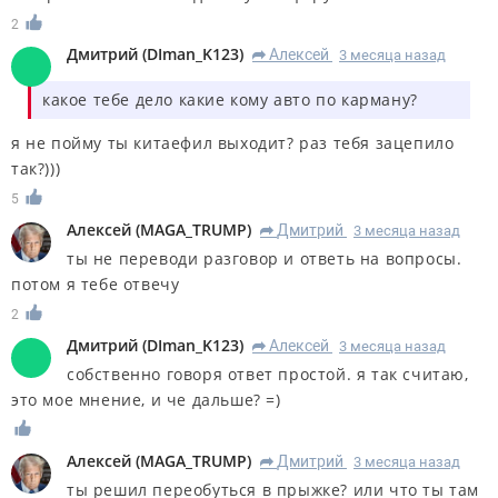
2
Дмитрий
(
DIman_K123
)
Алексей
3 месяца назад
R
какое тебе дело какие кому авто по карману?
я не пойму ты китаефил выходит? раз тебя зацепило
так?)))
5
Алексей
(
MAGA_TRUMP
)
Дмитрий
3 месяца назад
R
ты не переводи разговор и ответь на вопросы.
потом я тебе отвечу
2
Дмитрий
(
DIman_K123
)
Алексей
3 месяца назад
R
собственно говоря ответ простой. я так считаю,
это мое мнение, и че дальше? =)
Алексей
(
MAGA_TRUMP
)
Дмитрий
3 месяца назад
R
ты решил переобуться в прыжке? или что ты там