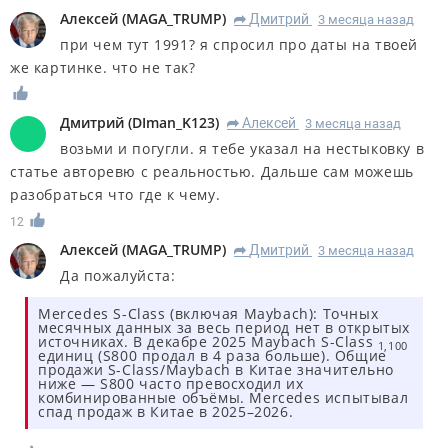
Алексей
(
MAGA_TRUMP
)
Дмитрий
3 месяца назад
R
при чем тут 1991? я спросил про даты на твоей
же картинке. что не так?
Дмитрий
(
DIman_K123
)
Алексей
3 месяца назад
R
возьми и погугли. я тебе указал на нестыковку в
статье авторевю с реальностью. Дальше сам можешь
разобраться что где к чему.
12
Алексей
(
MAGA_TRUMP
)
Дмитрий
3 месяца назад
R
Да пожалуйста:
Mercedes S-Class (включая Maybach): Точных
месячных данных за весь период нет в открытых
источниках. В декабре 2025 Maybach S-Class
1,100
единиц (S800 продал в 4 раза больше). Общие
продажи S-Class/Maybach в Китае значительно
ниже — S800 часто превосходил их
комбинированные объёмы. Mercedes испытывал
спад продаж в Китае в 2025–2026.