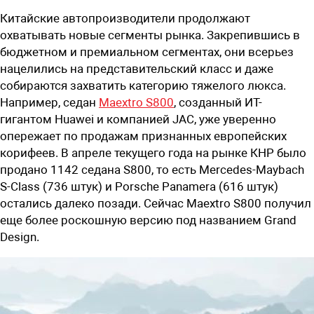
Китайские автопроизводители продолжают
охватывать новые сегменты рынка. Закрепившись в
бюджетном и премиальном сегментах, они всерьез
нацелились на представительский класс и даже
собираются захватить категорию тяжелого люкса.
Например, седан
Maextro S800
, созданный
ИТ-
гигантом
Huawei
и компанией JAC, уже уверенно
опережает по продажам признанных европейских
корифеев.
В апреле
текущего года на рынке КНР
было
продано
1142
седана
S800,
то есть
Mercedes-Maybach
S-Class (736 штук) и Porsche Panamera (616 штук)
остались далеко позади. Сейчас Maextro S800 получил
еще более роскошную версию под названием Grand
Design.