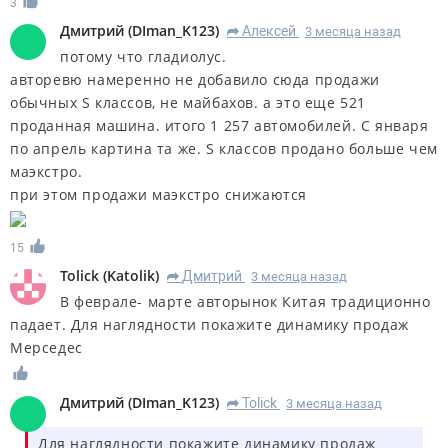
3
Дмитрий
(
DIman_K123
)
Алексей
3 месяца назад
R
потому что гладиолус.
авторевю намеренно не добавило сюда продажи
обычных S классов, не майбахов. а это еще 521
проданная машина. итого 1 257 автомобилей. С января
по апрель картина та же. S классов продано больше чем
маэкстро.
при этом продажи маэкстро снижаются
15
Tolick
(
Katolik
)
Дмитрий
3 месяца назад
R
В феврале- марте авторынок Китая традиционно
падает. Для наглядности покажите динамику продаж
Мерседес
Дмитрий
(
DIman_K123
)
Tolick
3 месяца назад
R
Для наглядности покажите динамику продаж