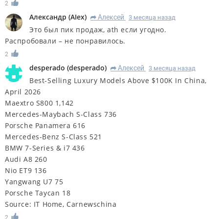
2
Александр
(
AIex
)
Алексей
3 месяца назад
R
Это был пик продаж, ath если угодно.
Распробовали – не понравилось.
2
desperado
(
desperado
)
Алексей
3 месяца назад
R
Best-Selling Luxury Models Above $100K In China,
April 2026
Maextro S800 1,142
Mercedes-Maybach S-Class 736
Porsche Panamera 616
Mercedes-Benz S-Class 521
BMW 7-Series & i7 436
Audi A8 260
Nio ET9 136
Yangwang U7 75
Porsche Taycan 18
Source: IT Home, Carnewschina
2