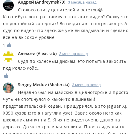
Андрей
(
Andreymsk79
)
3 месяца назад
Столько внизу ценителей и эстетов😂
Кто нибуть хоть раз вживую этот авто видел? Скажу что
он достойный соперник! Выглядит авто потрясающе. А
судя по видео что здесь же уже выкладывали и сделано
все на высоком уровне
1
Алексей
(
Alexcrab
)
3 месяца назад
Судя по колесным дискам, это попытка закосить
под Роллс-Ройс..
Sergey Medov
(
Medercia
)
3 месяца назад
Недавно был на майских в Дивногорске и просто
чуть не споткнулся о какой-то вишневый
представительский седан. Прищурился, а это Jaguar XJ,
X350 кузов (это я нагуглил уже). Завис около него как
школьник минут на 5. Я их не видел очень давно на
дорогах. До чего красивая машина. Просто идеальные
пропорции для отнюдь немаленького седана. Куда это