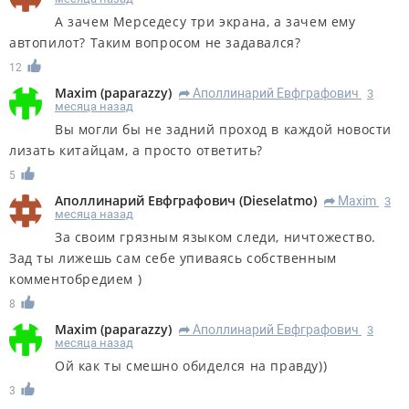
А зачем Мерседесу три экрана, а зачем ему
автопилот? Таким вопросом не задавался?
12
Maxim
(
paparazzy
)
Аполлинарий Евфграфович
3
R
месяца назад
Вы могли бы не задний проход в каждой новости
лизать китайцам, а просто ответить?
5
Аполлинарий Евфграфович
(
Dieselatmo
)
Maxim
3
R
месяца назад
За своим грязным языком следи, ничтожество.
Зад ты лижешь сам себе упиваясь собственным
комментобредием )
8
Maxim
(
paparazzy
)
Аполлинарий Евфграфович
3
R
месяца назад
Ой как ты смешно обиделся на правду))
3