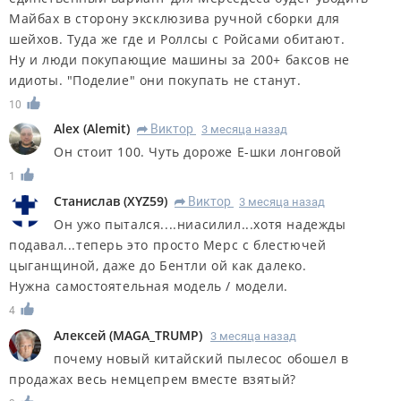
Майбах в сторону эксклюзива ручной сборки для
шейхов. Туда же где и Роллсы с Ройсами обитают.
Ну и люди покупающие машины за 200+ баксов не
идиоты. "Поделие" они покупать не станут.
10
Alex
(
Alemit
)
Виктор
3 месяца назад
R
Он стоит 100. Чуть дороже Е-шки лонговой
1
Станислав
(
XYZ59
)
Виктор
3 месяца назад
R
Он ужо пытался....ниасилил...хотя надежды
подавал...теперь это просто Мерс с блестючей
цыганщиной, даже до Бентли ой как далеко.
Нужна самостоятельная модель / модели.
4
Алексей
(
MAGA_TRUMP
)
3 месяца назад
почему новый китайский пылесос обошел в
продажах весь немцепрем вместе взятый?