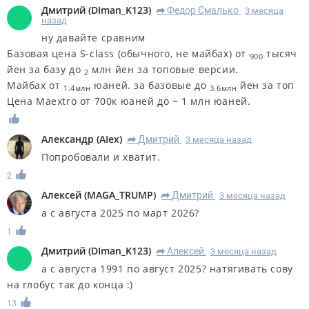
Дмитрий
(
DIman_K123
)
Федор Смалько
3 месяца
R
назад
ну давайте сравним
Базовая цена S-class (обычного, не майбах) от
тысяч
900
йен за базу до
млн йен за топовые версии.
2
Майбах от
юаней. за базовые до
йен за топ
1.4млн
3.6млн
Цена Maextro от 700к юаней до ~ 1 млн юаней.
Александр
(
AIex
)
Дмитрий
3 месяца назад
R
Попробовали и хватит.
2
Алексей
(
MAGA_TRUMP
)
Дмитрий
3 месяца назад
R
а с августа 2025 по март 2026?
1
Дмитрий
(
DIman_K123
)
Алексей
3 месяца назад
R
а с августа 1991 по август 2025? натягивать сову
на глобус так до конца :)
13