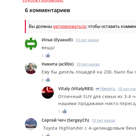
6 комментариев
Вы должны
авторизоваться
, чтобы оставить комме
Илья
(
ilyaaudi
)
10 лет назад
вещь!
1
Никита
(
acR0o
)
10 лет назад
Ему бы дизель лошадей на 200, было бы 
3
Vitaly
(
VitalyR83
)
Никита
10 лет на
R
Отличный SUV для семьи из 3-4 ч
нашими продажами никто пересад
1
Сергей Чеч
(
SergeyCh
)
10 лет назад
Toyota Highlander c 4-цилиндровым бен