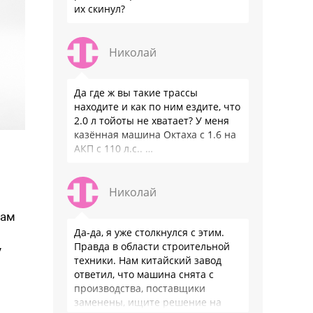
их скинул?
Николай
Да где ж вы такие трассы
находите и как по ним ездите, что
2.0 л тойоты не хватает? У меня
казённая машина Октаха с 1.6 на
АКП с 110 л.с.. …
Николай
нам
Да-да, я уже столкнулся с этим.
Правда в области строительной
у
техники. Нам китайский завод
ответил, что машина снята с
производства, поставщики
заменены, ищите решение на