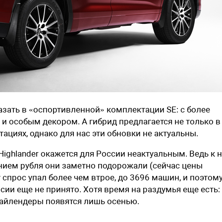
азать в «оспортивленной» комплектации SE: с более
 особым декором. А гибрид предлагается не только в
ациях, однако для нас эти обновки не актуальны.
Highlander окажется для России неактуальным. Ведь к 
нием рубля они заметно подорожали (сейчас цены
 спрос упал более чем втрое, до 3696 машин, и поэтом
ии еще не принято. Хотя время на раздумья еще есть:
айлендеры появятся лишь осенью.