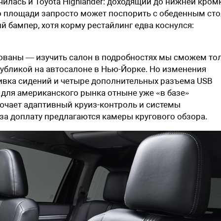
илась и Toyota Highlander: доходящий до нижней кром
о площади запросто может поспорить с обеденным сто
 бампер, хотя корму рестайлинг едва коснулся:
ованы — изучить салон в подробностях мы сможем то
публикой на автосалоне в Нью-Йорке. Но изменения
ивка сидений и четыре дополнительных разъема USB
ы для американского рынка отныне уже «в базе»
ючает адаптивный круиз-контроль и системы
 за доплату предлагаются камеры кругового обзора.