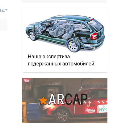
местном рынке. Ответ завода на
официальном бланке …
ху
Наша экспертиза
подержанных автомобилей