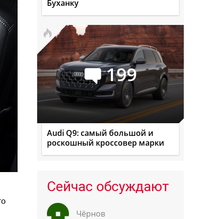
Буханку
199
Audi Q9: самый большой и
роскошный кроссовер марки
Сейчас обсуждают
го
Чёрнов