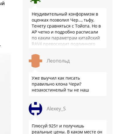
ый
Неудивительный конформизм в
оценках позволил Чер…, тьфу,
Тенету сравняться с Тойота. Но в
АР четко и подробно расписали
по каким параметрам китайский
RAV4 превосходит подлинного
.
китайца: лучше и комфортнее
подвеска едет ровно и приятно …
Леопольд
Уже выучил как писать
правильно клона Чери?
незакостинелый ты не наш
Alexey_S
Плюсуй 925т и получишь
реальные цены. В каком месте он