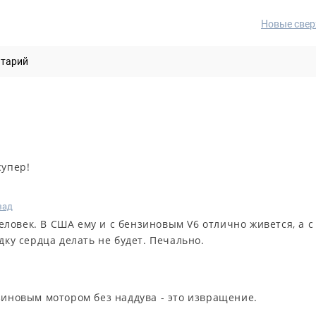
Новые свер
нтарий
супер!
зад
еловек. В США ему и с бензиновым V6 отлично живется, а с
ку сердца делать не будет. Печально.
зиновым мотором без наддува - это извращение.