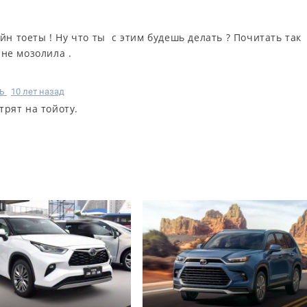
йн тоеты ! Ну что ты c этим будешь делать ? Почитать так
 не мозолила .
ь
10 лет назад
рят на тойоту.