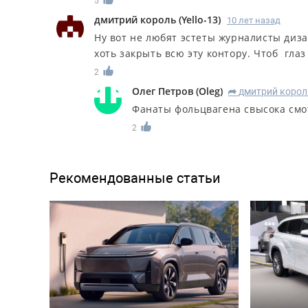
5
дмитрий король
(
Yello-13
)
10 лет назад
Ну вот не любят эстеты журналисты диза
хоть закрыть всю эту контору. Чтоб глаз
2
Олег Петров
(
Oleg
)
дмитрий корол
R
Фанаты фольцвагена свысока смот
2
Рекомендованные статьи