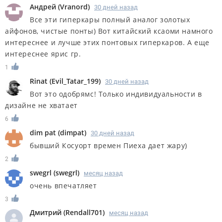
Андрей
(
Vranord
)
30 дней назад
Все эти гиперкары полный аналог золотых
айфонов, чистые понты) Вот китайский ксаоми намного
интереснее и лучше этих понтовых гиперкаров. А еще
интереснее ярис гр.
1
Rinat
(
Evil_Tatar_199
)
30 дней назад
Вот это одобрямс! Только индивидуальности в
дизайне не хватает
6
dim pat
(
dimpat
)
30 дней назад
бывший Косуорт времен Пиеха дает жару)
2
swegrl
(
swegrl
)
месяц назад
очень впечатляет
3
Дмитрий
(
Rendall701
)
месяц назад