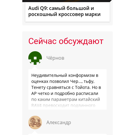
Audi Q9: самый большой и
роскошный кроссовер марки
Сейчас обсуждают
Чёрнов
Неудивительный конформизм в
оценках позволил Чер…, тьфу,
Тенету сравняться с Тойота. Но в
АР четко и подробно расписали
по каким параметрам китайский
RAV4 превосходит подлинного
китайца: лучше и комфортнее
подвеска едет ровно и приятно …
Александр