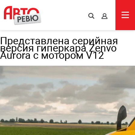
s
Представлена серийная
версия гиперкара Zenvo
Aurora с мотором V12