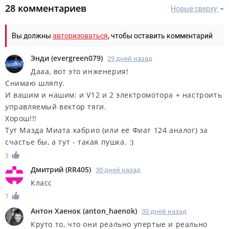
28 комментариев
Новые сверху
Вы должны
авторизоваться
, чтобы оставить комментарий
Энди
(
evergreen079
)
29 дней назад
Дааа, вот это инженерия!
Снимаю шляпу.
И вашим и нашим: и V12 и 2 электромотора + настроить
управляемый вектор тяги.
Хорош!!!
Тут Мазда Миата кабрио (или её Фиат 124 аналог) за
счастье бы, а тут - такая пушка. :)
3
Дмитрий
(
RR405
)
30 дней назад
Класс
7
Антон Хаенок
(
anton_haenok
)
30 дней назад
Круто то, что они реально упертые и реально