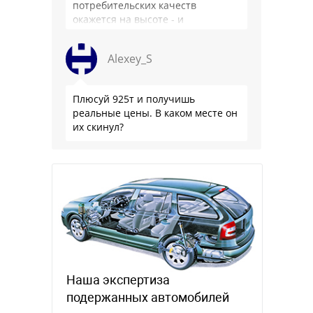
потребительских качеств
окажется на высоте - и
комфортнее, и продуманнее (если
такое слово …
Alexey_S
Плюсуй 925т и получишь
реальные цены. В каком месте он
их скинул?
Наша экспертиза
подержанных автомобилей