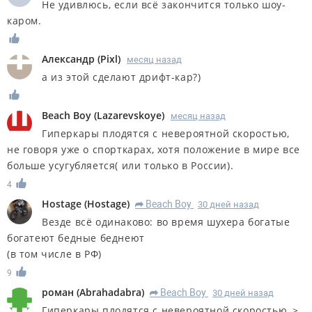
Не удивлюсь, если всё закончится только шоу-
каром.
Александр
(
Pixl
)
месяц назад
а из этой сделают дрифт-кар?)
Beach Boy
(
Lazarevskoye
)
месяц назад
Гиперкары плодятся с невероятной скоростью,
не говоря уже о спорткарах, хотя положение в мире все
больше усугубляется( или только в России).
4
Hostage
(
Hostage
)
Beach Boy
30 дней назад
R
Везде всё одинаково: во время шухера богатые
богатеют бедные беднеют
(в том числе в РФ)
9
роман
(
Abrahadabra
)
Beach Boy
30 дней назад
R
Гиперкары плодятся с невероятной скоростью, >