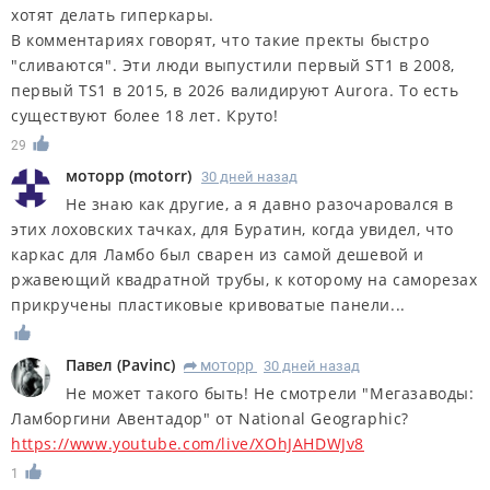
хотят делать гиперкары.
В комментариях говорят, что такие пректы быстро
"сливаются". Эти люди выпустили первый ST1 в 2008,
первый TS1 в 2015, в 2026 валидируют Aurora. То есть
существуют более 18 лет. Круто!
29
моторр
(
motorr
)
30 дней назад
Не знаю как другие, а я давно разочаровался в
этих лоховских тачках, для Буратин, когда увидел, что
каркас для Ламбо был сварен из самой дешевой и
ржавеющий квадратной трубы, к которому на саморезах
прикручены пластиковые кривоватые панели...
Павел
(
Pavinc
)
моторр
30 дней назад
R
Не может такого быть! Не смотрели "Мегазаводы:
Ламборгини Авентадор" от National Geographic?
https://www.youtube.com/live/XOhJAHDWJv8
1