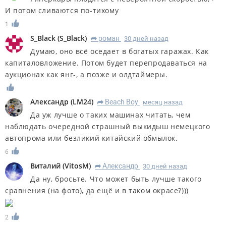
И потом сливаются по-тихому
1
S_Black
(
S_Black
)
роман
30 дней назад
R
Думаю, оно всё оседает в богатых гаражах. Как
капиталовложение. Потом будет перепродаваться на
аукционах как янг-, а позже и олдтаймеры.
Александр
(
LM24
)
Beach Boy
месяц назад
R
Да уж лучше о таких машинах читать, чем
наблюдать очередной страшный выкидыш немецкого
автопрома или безликий китайский обмылок.
6
Виталий
(
VitosM
)
Александр
30 дней назад
R
Да ну, бросьте. Что может быть лучше такого
сравнения (на фото), да ещё и в таком окрасе?)))
2