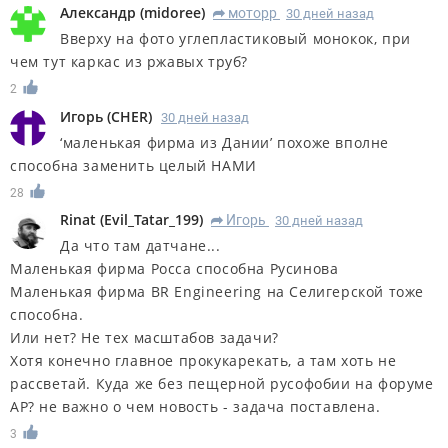
Александр
(
midoree
)
моторр
30 дней назад
R
Вверху на фото углепластиковый монокок, при
чем тут каркас из ржавых труб?
2
Игорь
(
CHER
)
30 дней назад
‘маленькая фирма из Дании’ похоже вполне
способна заменить целый НАМИ
28
Rinat
(
Evil_Tatar_199
)
Игорь
30 дней назад
R
Да что там датчане...
Маленькая фирма Росса способна Русинова
Маленькая фирма BR Engineering на Селигерской тоже
способна.
Или нет? Не тех масштабов задачи?
Хотя конечно главное прокукарекать, а там хоть не
рассветай. Куда же без пещерной русофобии на форуме
АР? не важно о чем новость - задача поставлена.
3