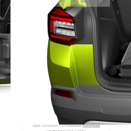
Рассылка
Лучшие материалы Авторевю — в
вашем почтовом ящике
Предоставляя e-mail, вы подтверждаете
свое согласие с условиями
политики