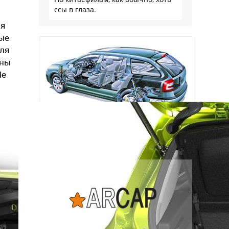
ссы в глаза.
ля
ные
для
аны
le
Наша экспертиза
подержанных автомобилей