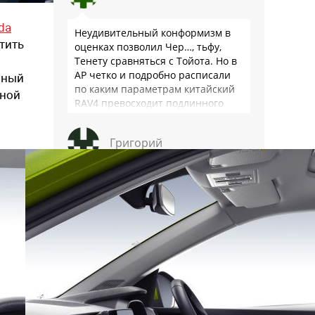
da
Неудивительный конформизм в
тить
оценках позволил Чер…, тьфу,
Тенету сравняться с Тойота. Но в
АР четко и подробно расписали
нный
по каким параметрам китайский
вной
RAV4 превосходит подлинного
китайца: лучше и комфортнее
подвеска едет ровно и приятно …
Григорий
Вы тест читали? Она «не едет»
только в пол, а в обычном режиме
гораздо лучше и экономичней. В
оценках начали проставлять
баллы за цену и сервис?🤡🤡🤡
Тимур