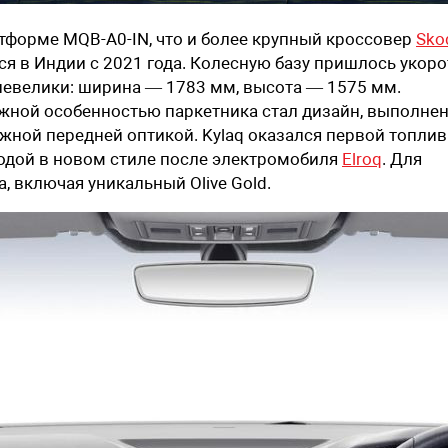
атформе MQB-A0-IN, что и более крупный кроссовер
Sko
ся в Индии с 2021 года. Колесную базу пришлось укоро
 невелики: ширина — 1783 мм, высота — 1575 мм.
жной особенностью паркетника стал дизайн, выполне
ажной передней оптикой. Kylaq оказался первой топли
одой в новом стиле после электромобиля
Elroq
. Для
, включая уникальный Olive Gold.