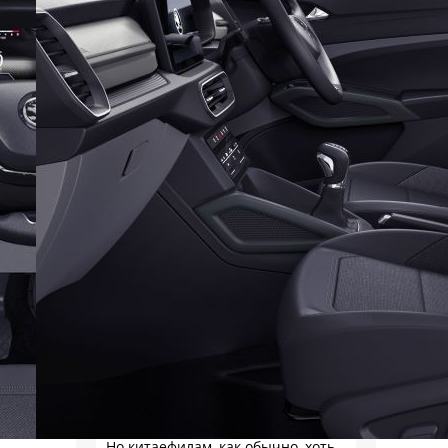
Ожидаемо. По крайней мере, я в
голосовании ровно такого
расклада и ожидал: как массовый
мировой продукт, RAV4 по сумме
потребительских качеств
окажется на высоте - и
комфортнее, и продуманнее (если
такое слово …
Александр
Мне кажется, с горы Арарат
показатель будет ещё
интереснее.
Александр
Так по всем параметрам и
разгром, кроме вместимости
салона и предельной динамики.
Но китаефилам, как обычно, хоть