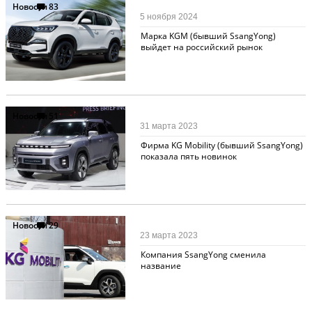
Новости
83
5 ноября 2024
Марка KGM (бывший SsangYong)
выйдет на российский рынок
Новости
51
31 марта 2023
Фирма KG Mobility (бывший SsangYong)
показала пять новинок
Новости
29
23 марта 2023
Компания SsangYong сменила
название