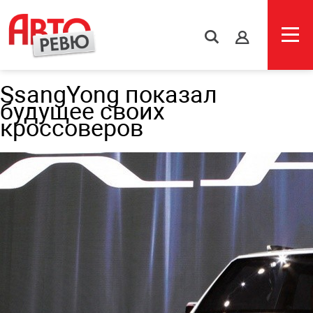
s
SsangYong показал
будущее своих
кроссоверов