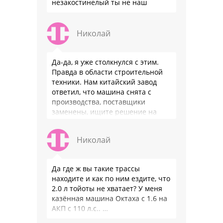
незакостинелый ты не наш
Николай
Да-да, я уже столкнулся с этим.
Правда в области строительной
техники. Нам китайский завод
ответил, что машина снята с
производства, поставщики
заменены, ищите решение на
местном рынке. Ответ завода на
официальном бланке …
Николай
Да где ж вы такие трассы
находите и как по ним ездите, что
2.0 л тойоты не хватает? У меня
казённая машина Октаха с 1.6 на
АКП с 110 л.с.. …