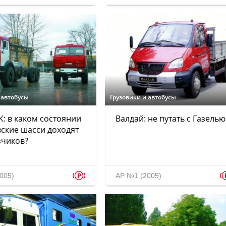
 автобусы
Грузовики и автобусы
: в каком состоянии
Валдай: не путать с Газелью
ские шасси доходят
зчиков?
p
005)
АР №1 (2005)