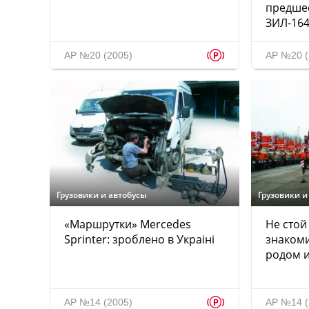
предше
ЗИЛ-16
p
АР №20 (2005)
АР №20 (
Грузовики и автобусы
Грузовики и
«Маршрутки» Mercedes
Не стой
Sprinter: зроблено в Украiнi
знакоми
родом 
p
АР №14 (2005)
АР №14 (