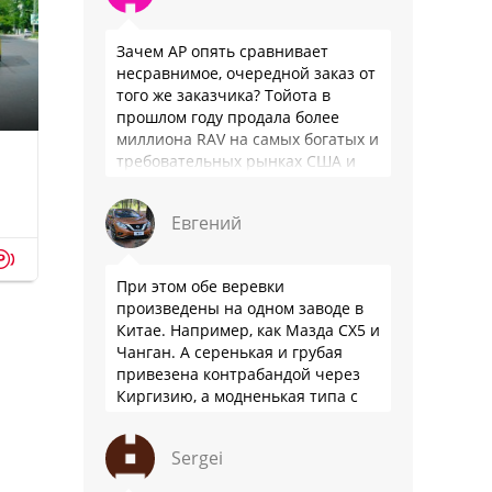
Зачем АР опять сравнивает
несравнимое, очередной заказ от
того же заказчика? Тойота в
прошлом году продала более
миллиона RAV на самых богатых и
требовательных рынках США и
Японии, в очередной раз
подтвердив статус …
Евгений
p
При этом обе веревки
произведены на одном заводе в
Китае. Например, как Мазда СХ5 и
Чанган. А серенькая и грубая
привезена контрабандой через
Киргизию, а модненькая типа с
гарантией
Sergei