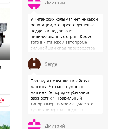
Дмитрий
У китайских колымаг нет никакой
репутации, это просто дешевые
подделки под авто из
цивилизованных стран. Кроме
того в китайском автопроме
сильнейший спад производства
(более 20% по итогам года)и
почти все китайские
Sergei
производители работают …
!
Почему я не куплю китайскую
машину. Что мне нужно от
машины (в порядке убывания
важности): 1.Правильный
p
типоразмер. В моем случае это
кузов универсал среднего
размера. 2.Надежность. Хочется
быть уверенным, что она меня
Дмитрий
везде довезет и …