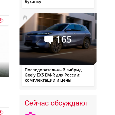
Буханку
p
165
Последовательный гибрид
Geely EX5 EM-R для России:
комплектации и цены
Сейчас обсуждают
p