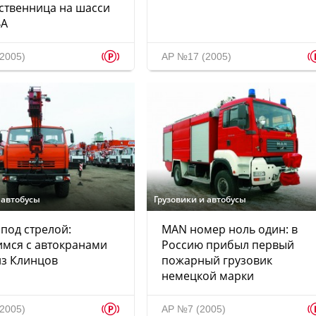
ственница на шасси
4А
p
2005)
АР №17 (2005)
 автобусы
Грузовики и автобусы
 под стрелой:
MAN номер ноль один: в
мся с автокранами
Россию прибыл первый
из Клинцов
пожарный грузовик
немецкой марки
p
2005)
АР №7 (2005)