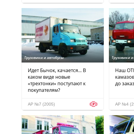
Грузовики и автобусы
Грузовики и
Идет Бычок, качается... В
Наш ОТК
каком виде новые
камазов
«трехтонки» поступают к
до зака
покупателям?
p
АР №7 (2005)
АР №4 (2