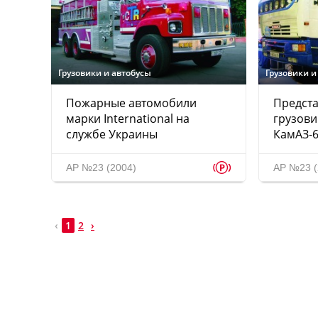
Грузовики и автобусы
Грузовики и
Пожарные автомобили
Предст
марки International на
грузови
службе Украины
КамАЗ-6
p
АР №23 (2004)
АР №23 (
‹
1
2
›