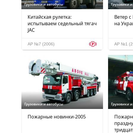
Грузовики и автобусы
Грузовики и
Китайская рулетка:
Ветер с
испытываем седельный тягач
на Укра
JAC
p
АР №7 (2006)
АР №1 (2
Грузовики и автобусы
Грузовики и
Пожарные новинки-2005
Пожарн
праздну
тридцат