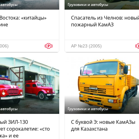
 автобусы
Грузовики и автобусы
 Востока: «китайцы»
Спасатель из Челнов: новы
ине
пожарный КамАЗ
p
006)
АР №23 (2005)
 автобусы
Грузовики и автобусы
ый ЗИЛ-130
С буквой Э: новые КамАЗы
ет сорокалетие: «сто
для Казахстана
ка» и ее