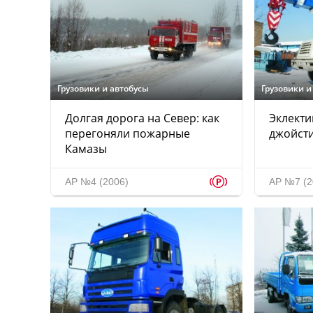
Грузовики и автобусы
Грузовики и
Долгая дорога на Север: как
Эклекти
перегоняли пожарные
джойст
Камазы
p
АР №4 (2006)
АР №7 (2