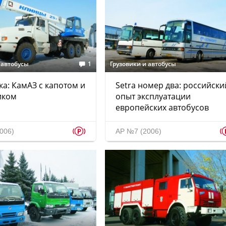
 автобусы
1
Грузовики и автобусы
ка: КамАЗ с капотом и
Setra номер два: российски
иком
опыт эксплуатации
европейских автобусов
p
006)
АР №7 (2006)