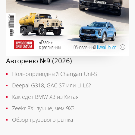
Авторевю №9 (2026)
Полноприводный Changan Uni-S
Deepal G318, GAC S7 или Li L6?
Как едет BMW X3 из Китая
Zeekr 8X: лучше, чем 9X?
Обзор грузового рынка