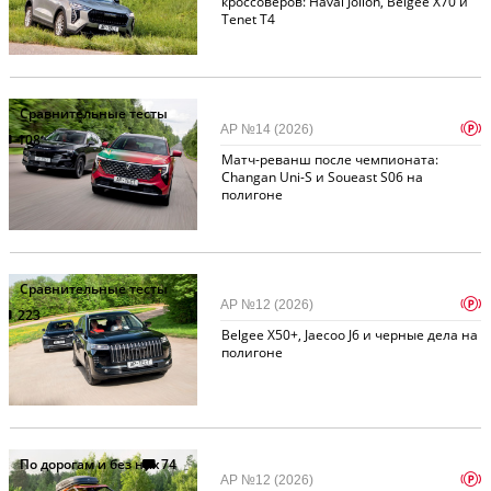
кроссоверов: Haval Jolion, Belgee X70 и
Tenet T4
Сравнительные тесты
p
АР №14 (2026)
108
Матч-реванш после чемпионата:
Changan Uni-S и Soueast S06 на
полигоне
Сравнительные тесты
p
АР №12 (2026)
223
Belgee X50+, Jaecoo J6 и черные дела на
полигоне
По дорогам и без них
74
p
АР №12 (2026)