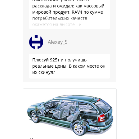
расклада и ожидал: как массовый
мировой продукт, RAV4 по сумме
потребительских качеств
окажется на высоте - и
комфортнее, и продуманнее (если
такое слово …
Alexey_S
Плюсуй 925т и получишь
реальные цены. В каком месте он
их скинул?