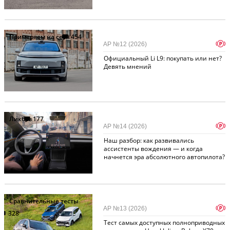
Примеряем на себя
454
p
АР №12 (2026)
Официальный Li L9: покупать или нет?
Девять мнений
Ликбез
177
p
АР №14 (2026)
Наш разбор: как развивались
ассистенты вождения — и когда
начнется эра абсолютного автопилота?
Сравнительные тесты
p
АР №13 (2026)
328
Тест самых доступных полноприводных