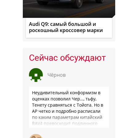
Audi Q9: самый большой и
роскошный кроссовер марки
Сейчас обсуждают
Чёрнов
Неудивительный конформизм в
оценках позволил Чер…, тьфу,
Тенету сравняться с Тойота. Но в
АР четко и подробно расписали
по каким параметрам китайский
RAV4 превосходит подлинного
китайца: лучше и комфортнее
подвеска едет ровно и приятно …