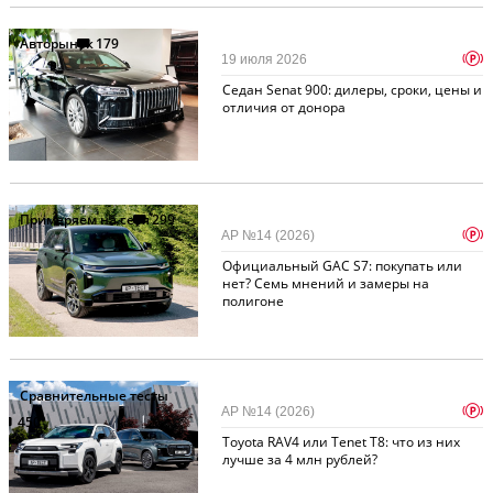
Авторынок
179
p
19 июля 2026
Седан Senat 900: дилеры, сроки, цены и
отличия от донора
Примеряем на себя
299
p
АР №14 (2026)
Официальный GAC S7: покупать или
нет? Семь мнений и замеры на
полигоне
Сравнительные тесты
p
АР №14 (2026)
450
Toyota RAV4 или Tenet T8: что из них
лучше за 4 млн рублей?