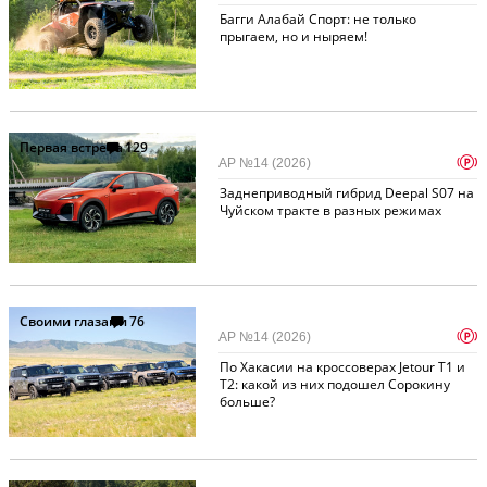
Багги Алабай Спорт: не только
прыгаем, но и ныряем!
Первая встреча
129
p
АР №14 (2026)
Заднеприводный гибрид Deepal S07 на
Чуйском тракте в разных режимах
Своими глазами
76
p
АР №14 (2026)
По Хакасии на кроссоверах Jetour T1 и
T2: какой из них подошел Сорокину
больше?