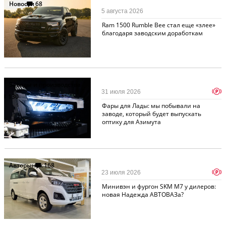
Новости
68
5 августа 2026
Ram 1500 Rumble Bee стал еще «злее»
благодаря заводским доработкам
Заводы и производства
p
31 июля 2026
130
Фары для Лады: мы побывали на
заводе, который будет выпускать
оптику для Азимута
Авторынок
168
p
23 июля 2026
Минивэн и фургон SKM M7 у дилеров:
новая Надежда АВТОВАЗа?