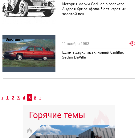
История марки Cadillac в рассказе
Андрея Хрисанфова. Часть третья:
золотой век
Выставки
p
11 ноября 1993
Един в двух лицах: новый Cadillac
Sedan DeVille
‹
1
2
3
4
5
6
›
Горячие темы