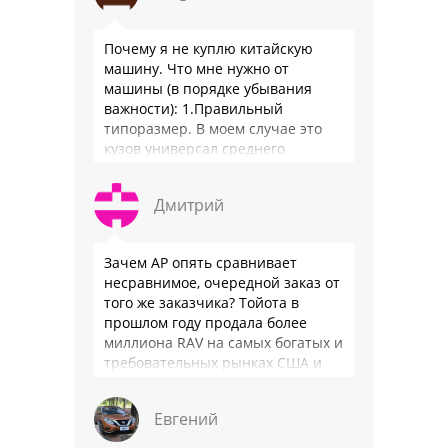
Почему я не куплю китайскую
машину. Что мне нужно от
машины (в порядке убывания
важности): 1.Правильный
типоразмер. В моем случае это
кузов универсал среднего
размера. 2.Надежность. Хочется
быть уверенным, что она меня
Дмитрий
везде довезет и …
Зачем АР опять сравнивает
несравнимое, очередной заказ от
того же заказчика? Тойота в
прошлом году продала более
миллиона RAV на самых богатых и
требовательных рынках США и
Японии, в очередной раз
подтвердив статус …
Евгений