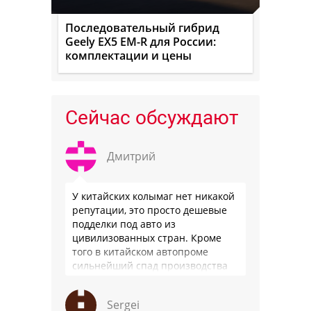
Последовательный гибрид
Geely EX5 EM-R для России:
комплектации и цены
Сейчас обсуждают
Дмитрий
У китайских колымаг нет никакой
репутации, это просто дешевые
подделки под авто из
цивилизованных стран. Кроме
того в китайском автопроме
сильнейший спад производства
(более 20% по итогам года)и
почти все китайские
Sergei
производители работают …