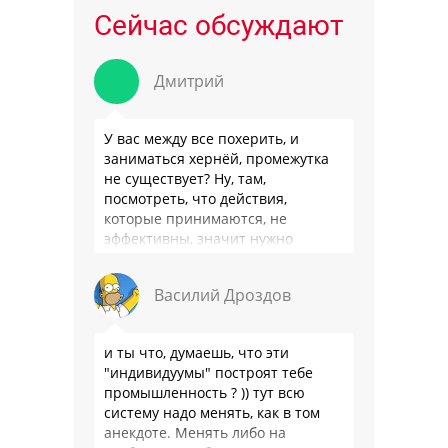
Сейчас обсуждают
Дмитрий
У вас между все похерить, и
заниматься хернёй, промежутка
не существует? Ну, там,
посмотреть, что действия,
которые принимаются, не
эффективны, значит нужно
сделать как то по другому, не?
Или только две крайности? Хватит
Василий Дроздов
…
и ты что, думаешь, что эти
"индивидуумы" построят тебе
промышленность ? )) тут всю
систему надо менять, как в том
анекдоте. Менять либо на