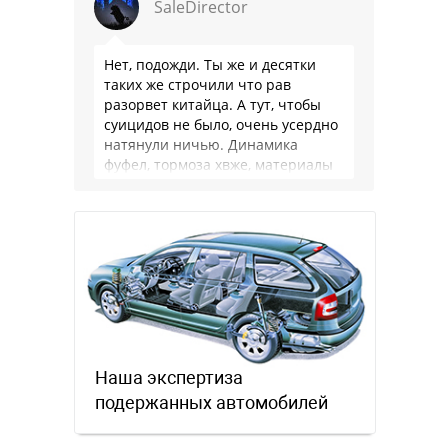
SaleDirector
Нет, подожди. Ты же и десятки
таких же строчили что рав
разорвет китайца. А тут, чтобы
суицидов не было, очень усердно
натянули ничью. Динамика
фуфел, тормоза хвже, материалы
салона хуже. Не, …
Наша экспертиза
подержанных автомобилей