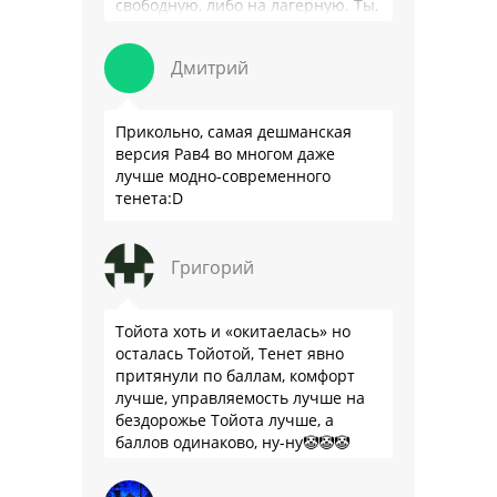
свободную, либо на лагерную. Ты,
я так понимаю, …
Дмитрий
Прикольно, самая дешманская
версия Рав4 во многом даже
лучше модно-современного
тенета:D
Григорий
Тойота хоть и «окитаелась» но
осталась Тойотой, Тенет явно
притянули по баллам, комфорт
лучше, управляемость лучше на
бездорожье Тойота лучше, а
баллов одинаково, ну-ну🤡🤡🤡