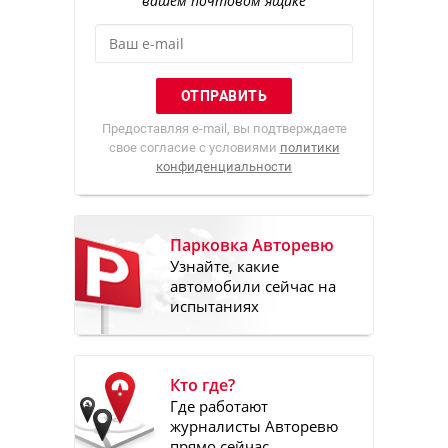
вашем почтовом ящике
Предоставляя e-mail, вы подтверждаете
свое согласие с условиями
политики
конфиденциальности
Парковка Авторевю
Узнайте, какие
автомобили сейчас на
испытаниях
Кто где?
Где работают
журналисты Авторевю
прямо сейчас