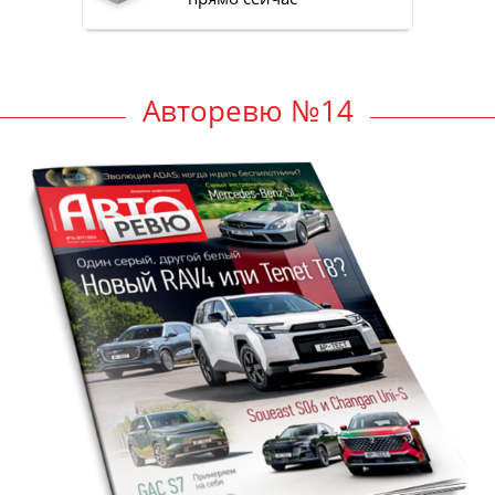
Авторевю №14