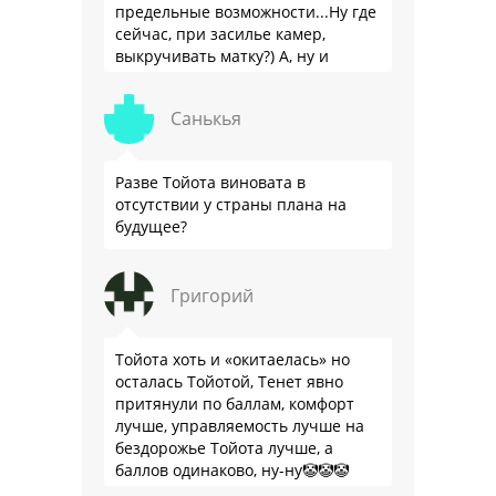
предельные возможности...Ну где
сейчас, при засилье камер,
выкручивать матку?) А, ну и
пресловутую ликвидность тоже не
забываем.
Санькья
Разве Тойота виновата в
отсутствии у страны плана на
будущее?
Григорий
Тойота хоть и «окитаелась» но
осталась Тойотой, Тенет явно
притянули по баллам, комфорт
лучше, управляемость лучше на
бездорожье Тойота лучше, а
баллов одинаково, ну-ну🤡🤡🤡