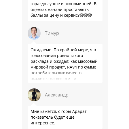
гораздо лучше и экономичней. В
оценках начали проставлять
баллы за цену и сервис?🤡🤡🤡
Тимур
Ожидаемо. По крайней мере, я в
голосовании ровно такого
расклада и ожидал: как массовый
мировой продукт, RAV4 по сумме
потребительских качеств
окажется на высоте - и
комфортнее, и продуманнее (если
такое слово …
Александр
Мне кажется, с горы Арарат
показатель будет ещё
интереснее.