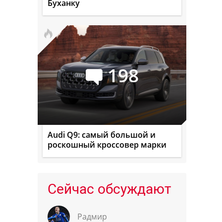
Буханку
198
Audi Q9: самый большой и
роскошный кроссовер марки
Сейчас обсуждают
Радмир