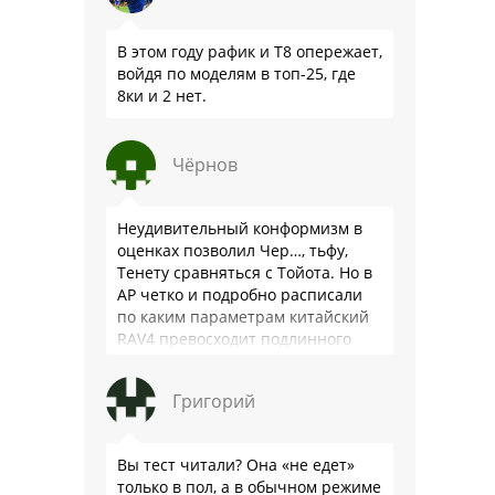
В этом году рафик и Т8 опережает,
войдя по моделям в топ-25, где
8ки и 2 нет.
Чёрнов
Неудивительный конформизм в
оценках позволил Чер…, тьфу,
Тенету сравняться с Тойота. Но в
АР четко и подробно расписали
по каким параметрам китайский
RAV4 превосходит подлинного
китайца: лучше и комфортнее
подвеска едет ровно и приятно …
Григорий
Вы тест читали? Она «не едет»
только в пол, а в обычном режиме