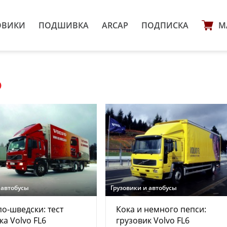
ОВИКИ
ПОДШИВКА
ARCAP
ПОДПИСКА
М
6
 автобусы
Грузовики и автобусы
о-шведски: тест
Кока и немного пепси:
ка Volvo FL6
грузовик Volvo FL6