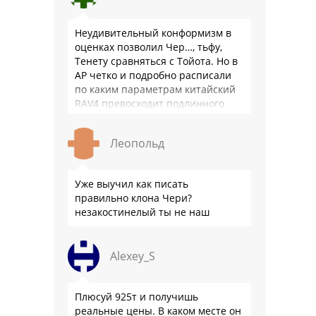
Неудивительный конформизм в
оценках позволил Чер…, тьфу,
Тенету сравняться с Тойота. Но в
АР четко и подробно расписали
по каким параметрам китайский
RAV4 превосходит подлинного
китайца: лучше и комфортнее
подвеска едет ровно и приятно …
Леопольд
Уже выучил как писать
правильно клона Чери?
незакостинелый ты не наш
Alexey_S
Плюсуй 925т и получишь
реальные цены. В каком месте он