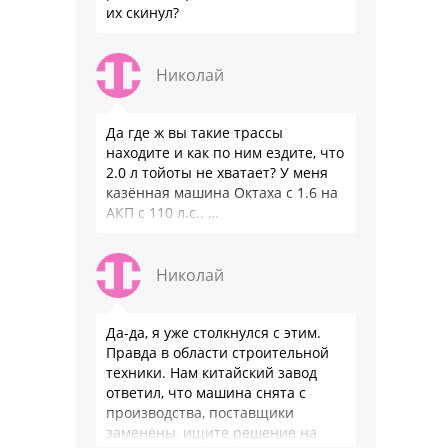
их скинул?
Николай
Да где ж вы такие трассы
находите и как по ним ездите, что
2.0 л тойоты не хватает? У меня
казённая машина Октаха с 1.6 на
АКП с 110 л.с.. …
Николай
Да-да, я уже столкнулся с этим.
Правда в области строительной
техники. Нам китайский завод
ответил, что машина снята с
производства, поставщики
заменены, ищите решение на