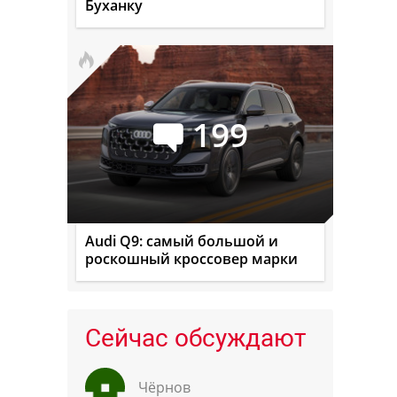
Буханку
199
Audi Q9: самый большой и
роскошный кроссовер марки
Сейчас обсуждают
Чёрнов