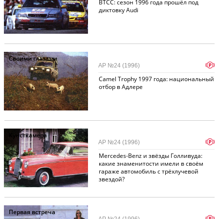
BTCC: сезон 1996 года прошёл под
диктовку Audi
Своими глазами
p
АР №24 (1996)
Camel Trophy 1997 года: национальный
отбор в Адлере
Кунсткамера
p
АР №24 (1996)
Mercedes-Benz и звёзды Голливуда:
какие знаменитости имели в своём
гараже автомобиль с трёхлучевой
звездой?
Первая встреча
p