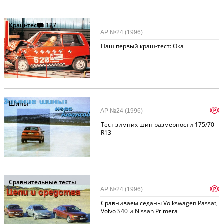
Краш-тесты
127
АР №24 (1996)
Наш первый краш-тест: Ока
Шины
p
АР №24 (1996)
Тест зимних шин размерности 175/70
R13
Сравнительные тесты
p
АР №24 (1996)
Сравниваем седаны Volkswagen Passat,
Volvo S40 и Nissan Primera