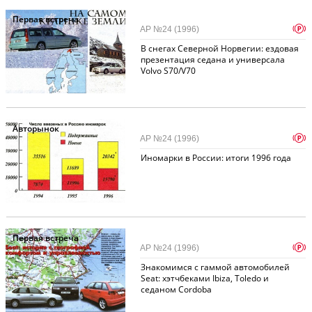
Первая встреча
p
АР №24 (1996)
В снегах Северной Норвегии: ездовая
презентация седана и универсала
Volvo S70/V70
Авторынок
p
АР №24 (1996)
Иномарки в России: итоги 1996 года
Первая встреча
p
АР №24 (1996)
Знакомимся с гаммой автомобилей
Seat: хэтчбеками Ibiza, Toledo и
седаном Cordoba