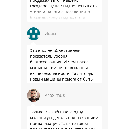
продажах авто - нашему
государству не стыдно повышать
утили и налоги с населения, а
бразильскому стыдно, его и
смести могут на …
Иван
Это вполне объективный
показатель уровня
благосостояния. И чем новее
машины, тем чище выхлоп и
выше безопасность. Так что да,
новый машины помогают быть
здоровее.
Proximus
Только Вы забываете одну
маленькую деталь под названием
приватизация. Так что такой