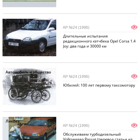
Длительные тесты
p
АР №24 (1996)
Длительные испытания
редакционного хэтчбека Opel Corsa 1.4
Joy: два года и 30000 км
Автомобиль и общество
p
АР №24 (1996)
Юбилей: 100 лет первому таксомотору
Ликбез
p
АР №24 (1996)
Обслуживаем турбодизельный
Volkswagen Passat (перевод статьи из