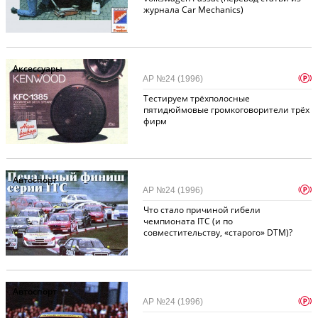
журнала Car Mechanics)
Аксессуары
p
АР №24 (1996)
Тестируем трёхполосные
пятидюймовые громкоговорители трёх
фирм
Автоспорт
p
АР №24 (1996)
Что стало причиной гибели
чемпионата ITC (и по
совместительству, «старого» DTM)?
Автоспорт
p
АР №24 (1996)