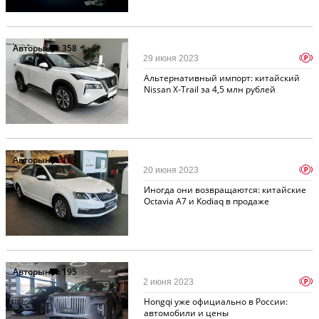
Авторынок
358
p
29 июня 2023
Альтернативный импорт: китайский
Nissan X-Trail за 4,5 млн рублей
Авторынок
189
p
20 июня 2023
Иногда они возвращаются: китайские
Octavia A7 и Kodiaq в продаже
Авторынок
195
p
2 июня 2023
Hongqi уже официально в России:
автомобили и цены