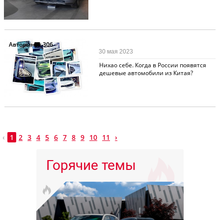
Авторынок
306
30 мая 2023
Нихао себе. Когда в России появятся
дешевые автомобили из Китая?
‹
1
2
3
4
5
6
7
8
9
10
11
›
Горячие темы