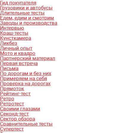
Гид покупателя
Грузовики и автобусы
Длительные тесты
Едем, едим и смотрим
Заводы и производства
Интервью
Краш-тесты
Кунсткамера
Ликбез
Личный опыт
Мото и квадро
Партнерский материал
Первая встреча
Письма
По дорогам и без них
Примеряем на себя
Проверка на дорогах
Прямоток
Рейтинг-тест
Ретро
Ретротест
Своими глазами
Секонд-тест
Сектор обзора
Сравнительные тесты
Супертест