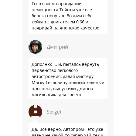
Ты в своем оправдании
немощности Тойоты уже все
берега попутал. Возьми себе
кейкар с двигателем 0,66 и
наяривай на японское качество
Дмитрий
Дополню: ... и, пытаясь вернуть
первенство легкового
автостроения, давая мистеру
Маску Тесловичу полный зеленый
проспект, выпустили джинна-
могильщика для своего
автопрома: Китай.
Sergei
Да. Все верно. Автопром - это уже
давно не какой-то супер хай-тек и