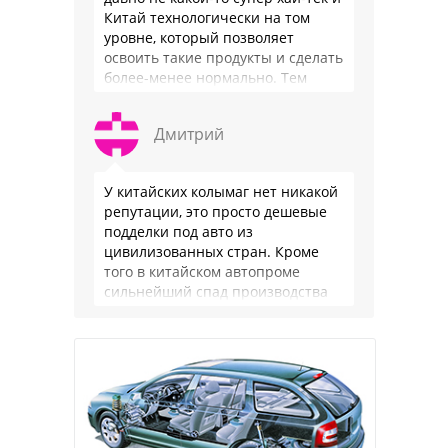
Китай технологически на том
уровне, который позволяет
освоить такие продукты и сделать
более-менее нормально. Тем
более, что китайцы просто …
Дмитрий
У китайских колымаг нет никакой
репутации, это просто дешевые
подделки под авто из
цивилизованных стран. Кроме
того в китайском автопроме
сильнейший спад производства
(более 20% по итогам года)и
почти все китайские
производители работают …