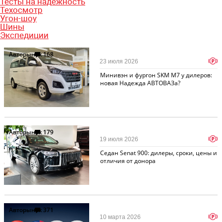
Тесты на надежность
Техосмотр
Угон-шоу
Шины
Экспедиции
Авторынок
168
p
23 июля 2026
Минивэн и фургон SKM M7 у дилеров:
новая Надежда АВТОВАЗа?
Авторынок
179
p
19 июля 2026
Седан Senat 900: дилеры, сроки, цены и
отличия от донора
Авторынок
371
p
10 марта 2026