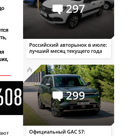
297
до
ется
ть,
Российский авторынок в июле:
лучший месяц текущего года
ия
их,
299
Официальный GAC S7:
мают