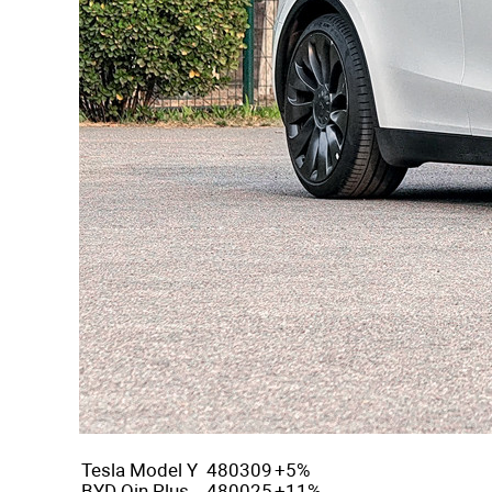
Tesla Model Y
480309
+5%
BYD Qin Plus
480025
+11%