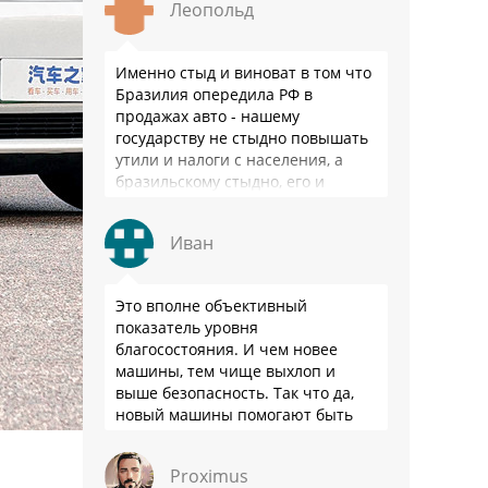
Леопольд
Именно стыд и виноват в том что
Бразилия опередила РФ в
продажах авто - нашему
государству не стыдно повышать
утили и налоги с населения, а
бразильскому стыдно, его и
смести могут на …
Иван
Это вполне объективный
показатель уровня
благосостояния. И чем новее
машины, тем чище выхлоп и
выше безопасность. Так что да,
новый машины помогают быть
здоровее.
Proximus