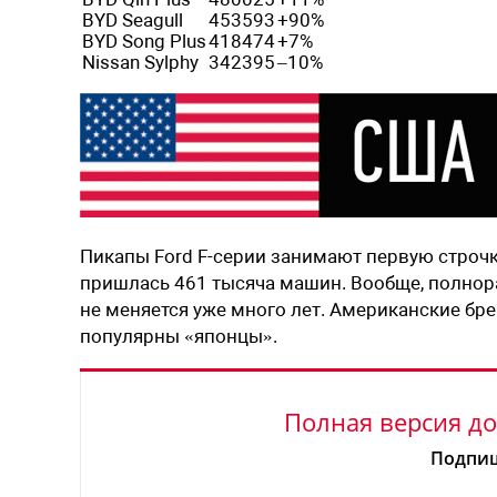
BYD Seagull
453593
+90%
BYD Song Plus
418474
+7%
Nissan Sylphy
342395
–10%
Пикапы Ford F-серии занимают первую строчку
пришлась 461 тысяча машин. Вообще, полнор
не меняется уже много лет. Американские бр
популярны «японцы».
Полная версия до
Подпиш