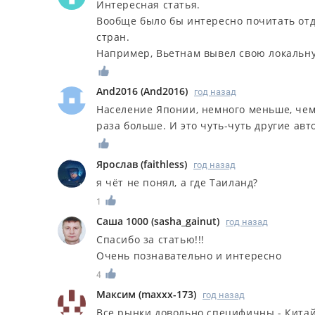
Интересная статья.
Вообще было бы интересно почитать отд
стран.
Например, Вьетнам вывел свою локальну
And2016
(
And2016
)
год назад
Население Японии, немного меньше, чем 
раза больше. И это чуть-чуть другие авт
Ярослав
(
faithless
)
год назад
я чёт не понял, а где Таиланд?
1
Саша 1000
(
sasha_gainut
)
год назад
Спасибо за статью!!!
Очень познавательно и интересно
4
Максим
(
maxxx-173
)
год назад
Все рынки довольно специфичны - Китай 