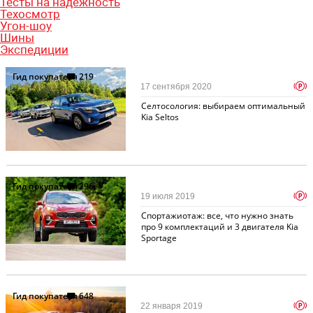
Тесты на надежность
Техосмотр
Угон-шоу
Шины
Экспедиции
Гид покупателя
219
p
17 сентября 2020
Селтосология: выбираем оптимальный
Kia Seltos
Гид покупателя
296
p
19 июля 2019
Спортажиотаж: все, что нужно знать
про 9 комплектаций и 3 двигателя Kia
Sportage
Гид покупателя
648
p
22 января 2019