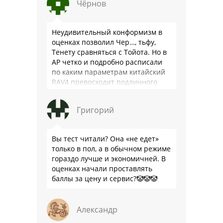
Чёрнов
Неудивительный конформизм в
оценках позволил Чер…, тьфу,
Тенету сравняться с Тойота. Но в
АР четко и подробно расписали
по каким параметрам китайский
RAV4 превосходит подлинного
китайца: лучше и комфортнее
подвеска едет ровно и приятно …
Григорий
Вы тест читали? Она «не едет»
только в пол, а в обычном режиме
гораздо лучше и экономичней. В
оценках начали проставлять
баллы за цену и сервис?🤡🤡🤡
Александр