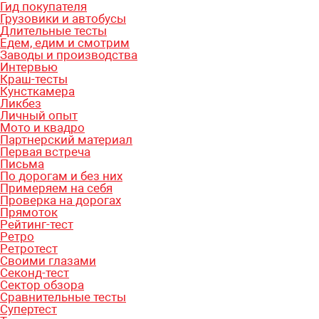
Гид покупателя
Грузовики и автобусы
Длительные тесты
Едем, едим и смотрим
Заводы и производства
Интервью
Краш-тесты
Кунсткамера
Ликбез
Личный опыт
Мото и квадро
Партнерский материал
Первая встреча
Письма
По дорогам и без них
Примеряем на себя
Проверка на дорогах
Прямоток
Рейтинг-тест
Ретро
Ретротест
Своими глазами
Секонд-тест
Сектор обзора
Сравнительные тесты
Супертест