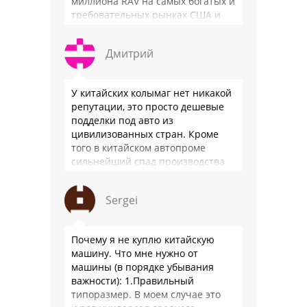
миллиона RAV на самых богатых и
требовательных рынках США и
Японии, в очередной раз
подтвердив статус …
Дмитрий
У китайских колымаг нет никакой
репутации, это просто дешевые
подделки под авто из
цивилизованных стран. Кроме
того в китайском автопроме
сильнейший спад производства
(более 20% по итогам года)и
почти все китайские
Sergei
производители работают …
Почему я не куплю китайскую
машину. Что мне нужно от
машины (в порядке убывания
важности): 1.Правильный
типоразмер. В моем случае это