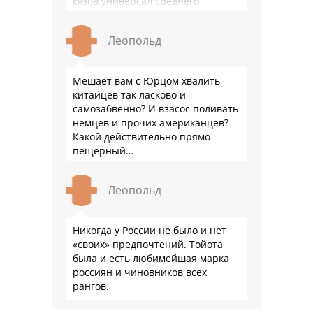
кузов универсал среднего
размера. 2.Надежность. Хочется
быть уверенным, что она меня
Леопольд
везде довезет и …
Мешает вам с Юрцом хвалить
китайцев так ласково и
самозабвенно? И взасос поливать
немцев и прочих американцев?
Какой действительно прямо
пещерный…
Леопольд
Никогда у России не было и нет
«своих» предпочтений. Тойота
была и есть любимейшая марка
россиян и чиновников всех
рангов.