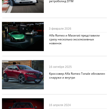
ретроболид DTM
Новости
56
3 февраля 2026
Alfa Romeo и Maserati представили
сразу несколько эксклюзивных
новинок
Новости
78
16 октября 2025
Кроссовер Alfa Romeo Tonale обновлен
снаружи и внутри
Новости
34
16 апреля 2024