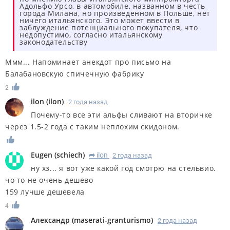
Адольфо Урсо, в автомобиле, названном в честь
города Милана, но произведенном в Польше, нет
ничего итальянского. Это может ввести в
заблуждение потенциального покупателя, что
недопустимо, согласно итальянскому
законодательству
Ммм... Напоминает анекдот про письмо на
Балабановскую спичечную фабрику
2
ilon
(
ilon
)
2 года назад
Почему-то все эти альфы сливают на вторичке
через 1.5-2 года с таким неплохим скидоном.
Eugen
(
schiech
)
ilon
2 года назад
R
ну хз... я вот уже какой год смотрю на стельвио.
чо то не очень дешево
159 лучше дешевела
4
Александр
(
maserati-granturismo
)
2 года назад