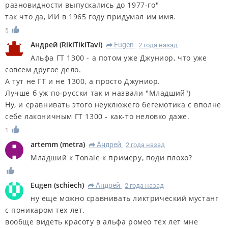
разновидности выпускались до 1977-го"
так что да, ИИ в 1965 году придумал им имя.
5
Андрей
(
RikiTikiTavi
)
Eugen
2 года назад
R
Альфа ГТ 1300 - а потом уже Джуниор, что уже
совсем другое дело.
А тут не ГТ и не 1300, а просто Джуниор.
Лучше б уж по-русски так и назвали "Младший")
Ну, и сравнивать этого неуклюжего бегемотика с вполне
себе лаконичным ГТ 1300 - как-то неловко даже.
1
artemm
(
metra
)
Андрей
2 года назад
R
Младший к Tonale к примеру, поди плохо?
Eugen
(
schiech
)
Андрей
2 года назад
R
ну еще можно сравнивать ликтрический мустанг
с поникаром тех лет.
вообще видеть красоту в альфа ромео тех лет мне