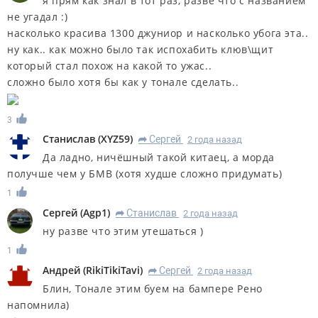
я прям как знал в тот раз, разве что с названием
не угадал :)
насколько красива 1300 джуниор и насколько убога эта..
ну как.. как можно было так испохабить клюв\щит
который стал похож на какой то ужас..
сложно было хотя бы как у тонале сделать..
3
Станислав
(
XYZ59
)
Сергей
2 года назад
R
Да ладно, ничёшный такой китаец, а морда
получше чем у БМВ (хотя худше сложно придумать)
1
Сергей
(
Agp1
)
Станислав
2 года назад
R
ну разве что этим утешаться )
1
Андрей
(
RikiTikiTavi
)
Сергей
2 года назад
R
Блин, Тонале этим буем на бампере Рено
напомнила)