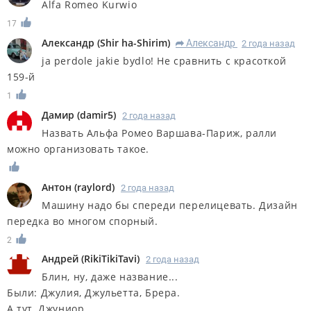
Alfa Romeo Kurwio
17
Александр
(
Shir ha-Shirim
)
Александр
2 года назад
R
ja perdole jakie bydlo! Не сравнить с красоткой
159-й
1
Дамир
(
damir5
)
2 года назад
Назвать Альфа Ромео Варшава-Париж, ралли
можно организовать такое.
Антон
(
raylord
)
2 года назад
Машину надо бы спереди перелицевать. Дизайн
передка во многом спорный.
2
Андрей
(
RikiTikiTavi
)
2 года назад
Блин, ну, даже название...
Были: Джулия, Джульетта, Брера.
А тут, Джуниор.