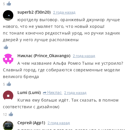
5
superb2
(
f30n20
)
2 года назад
юротделу выговор. оранжевый джуниор лучше
нового, что не умаляет того, что новый хорош!
пс тонале конечно редкостный урод, но ручки задних
дверей у него лучше расположены
Никлас
(
Prince_Okavango
)
2 года назад
А чем название Альфа Ромео Тыхы не устроило?
Славный город, где собираются современные модели
великого бренда
5
Lumi
(
Lumi
)
Никлас
2 года назад
R
Kurwa ему больше идёт. Так сказать, в полном
соответствии с дизайном)
12
Сергей
(
Agp1
)
2 года назад