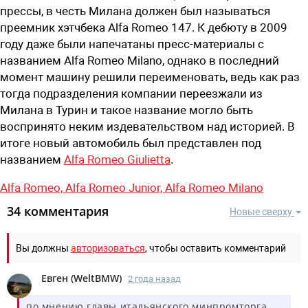
прессы, в честь Милана должен был называться
преемник хэтчбека Alfa Romeo 147. К дебюту в 2009
году даже были напечатаны пресс-материалы с
названием Alfa Romeo Milano, однако в последний
момент машину решили переименовать, ведь как раз
тогда подразделения компании переезжали из
Милана в Турин и такое название могло быть
воспринято неким издевательством над историей. В
итоге новый автомобиль был представлен под
названием
Alfa Romeo Giulietta
.
Alfa Romeo,
Alfa Romeo Junior,
Alfa Romeo Milano
34 комментария
Новые сверху
Вы должны
авторизоваться
, чтобы оставить комментарий
Евген
(
WeltBMW
)
2 года назад
по мнению главы итальянского минпромторга