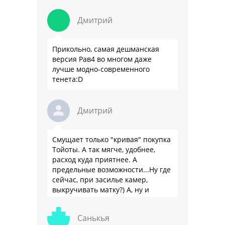
я так понимаю, …
Дмитрий
Прикольно, самая дешманская
версия Рав4 во многом даже
лучше модно-современного
тенета:D
Дмитрий
Смущает только "кривая" покупка
Тойоты. А так мягче, удобнее,
расход куда приятнее. А
предельные возможности...Ну где
сейчас, при засилье камер,
выкручивать матку?) А, ну и
пресловутую ликвидность тоже не
забываем.
Санькья