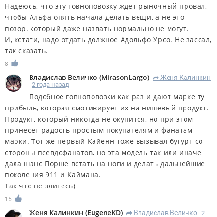
Надеюсь, что эту говноповозку ждёт рыночный провал,
чтобы Альфа опять начала делать вещи, а не этот
позор, который даже назвать нормально не могут.
И, кстати, надо отдать должное Адольфо Урсо. Не зассал,
так сказать.
8
Владислав Величко
(
MirasonLargo
)
Женя Калинкин
R
2 года назад
Подобное говноповозки как раз и дают марке ту
прибыль, которая смотивирует их на нишевый продукт.
Продукт, который никогда не окупится, но при этом
принесет радость простым покупателям и фанатам
марки. Тот же первый Кайенн тоже вызывал бугурт со
стороны псевдофанатов, но эта модель так или иначе
дала шанс Порше встать на ноги и делать дальнейшие
поколения 911 и Каймана.
Так что не злитесь)
15
Женя Калинкин
(
EugeneKD
)
Владислав Величко
2
R