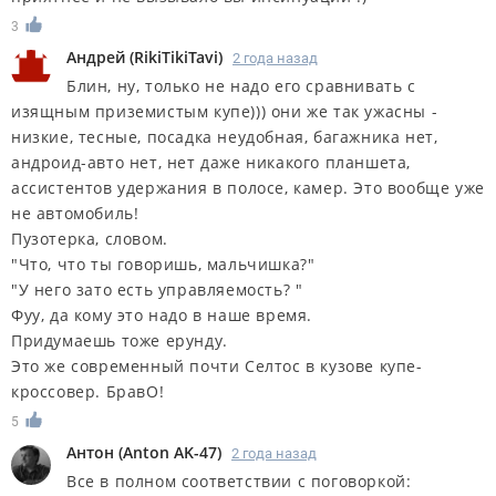
3
Андрей
(
RikiTikiTavi
)
2 года назад
Блин, ну, только не надо его сравнивать с
изящным приземистым купе))) они же так ужасны -
низкие, тесные, посадка неудобная, багажника нет,
андроид-авто нет, нет даже никакого планшета,
ассистентов удержания в полосе, камер. Это вообще уже
не автомобиль!
Пузотерка, словом.
"Что, что ты говоришь, мальчишка?"
"У него зато есть управляемость? "
Фуу, да кому это надо в наше время.
Придумаешь тоже ерунду.
Это же современный почти Селтос в кузове купе-
кроссовер. БравО!
5
Антон
(
Anton AK-47
)
2 года назад
Все в полном соответствии с поговоркой: