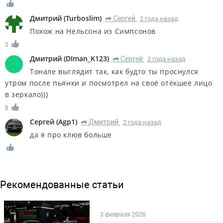
Дмитрий
(
Turboslim
)
Сергей
2 года назад
R
Похож на Нельсона из Симпсонов
3
Дмитрий
(
DIman_K123
)
Сергей
2 года назад
R
Тонале выглядит так, как будто ты проснулся
утром после пьянки и посмотрел на своё отёкшее лицо
в зеркало)))
8
Сергей
(
Agp1
)
Дмитрий
2 года назад
R
да я про клюв больше
Рекомендованные статьи
Новости
56
3 февраля 2026