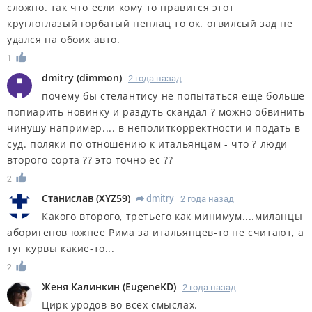
сложно. так что если кому то нравится этот
круглоглазый горбатый пеплац то ок. отвилсый зад не
удался на обоих авто.
1
dmitry
(
dimmon
)
2 года назад
почему бы стелантису не попытаться еще больше
попиарить новинку и раздуть скандал ? можно обвинить
чинушу например.... в неполиткорректности и подать в
суд. поляки по отношению к итальянцам - что ? люди
второго сорта ?? это точно ес ??
2
Станислав
(
XYZ59
)
dmitry
2 года назад
R
Какого второго, третьего как минимум....миланцы
аборигенов южнее Рима за итальянцев-то не считают, а
тут курвы какие-то...
2
Женя Калинкин
(
EugeneKD
)
2 года назад
Цирк уродов во всех смыслах.