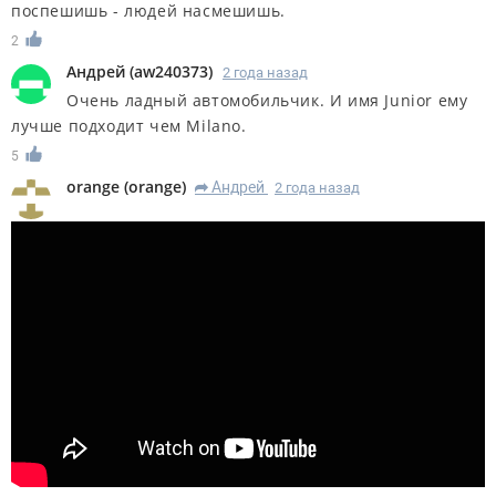
поспешишь - людей насмешишь.
2
Андрей
(
aw240373
)
2 года назад
Очень ладный автомобильчик. И имя Junior ему
лучше подходит чем Milano.
5
orange
(
orange
)
Андрей
2 года назад
R