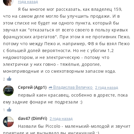
года назад
Я бы многое мог рассказать, как владелец 159,
что на самом деле могло бы улучшить продажи. И в
этом списке не будет ни одного пункта, который бы
звучал как "отказаться от всего своего в пользу кривых
французских агрегатов". При этом я не противник Пежо,
потому что между Пежо и, например, ФВ я бы взял Пежо
с большей долей вероятности. Но не с убогим 1,2
недомотором, и не электрическую - потому что
электрички у них говно - тяжёлые, дорогие,
моноприводные и со смехотворным запасом хода.
2
Сергей
(
Agp1
)
Владислав Величко
2 года назад
R
первый каен красавец, особенно в доресте, пока
ему задние фонари не подрезали :)
1
dav47
(
DimFri
)
2 года назад
Назвали бы Рiccolo - маленький-молодой и звучит
приятнее и не вызывало вы инсинуаций :)