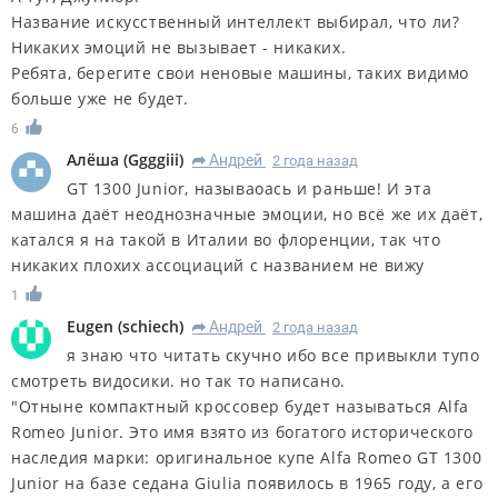
Название искусственный интеллект выбирал, что ли?
Никаких эмоций не вызывает - никаких.
Ребята, берегите свои неновые машины, таких видимо
больше уже не будет.
6
Алёша
(
Ggggiii
)
Андрей
2 года назад
R
GT 1300 Junior, называоась и раньше! И эта
машина даёт неоднозначные эмоции, но всё же их даёт,
катался я на такой в Италии во флоренции, так что
никаких плохих ассоциаций с названием не вижу
1
Eugen
(
schiech
)
Андрей
2 года назад
R
я знаю что читать скучно ибо все привыкли тупо
смотреть видосики. но так то написано.
"Отныне компактный кроссовер будет называться Alfa
Romeo Junior. Это имя взято из богатого исторического
наследия марки: оригинальное купе Alfa Romeo GT 1300
Junior на базе седана Giulia появилось в 1965 году, а его