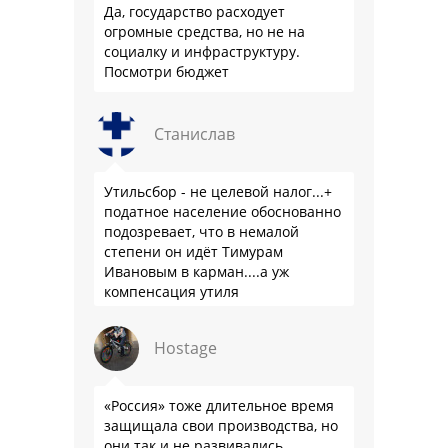
Да, государство расходует
огромные средства, но не на
социалку и инфраструктуру.
Посмотри бюджет
Станислав
Утильсбор - не целевой налог...+
податное население обоснованно
подозревает, что в немалой
степени он идёт Тимурам
Ивановым в карман....а уж
компенсация утиля
производителям настолько мутна,
что прям эталон коррупции
Hostage
«Россия» тоже длительное время
защищала свои производства, но
они так и не развивались