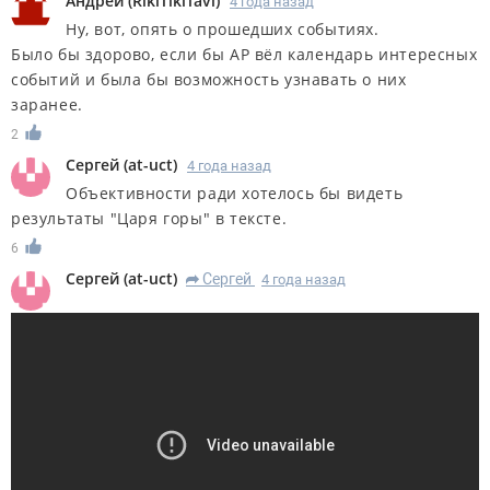
Андрей
(
RikiTikiTavi
)
4 года назад
Ну, вот, опять о прошедших событиях.
Было бы здорово, если бы АР вёл календарь интересных
событий и была бы возможность узнавать о них
заранее.
2
Сергей
(
at-uct
)
4 года назад
Объективности ради хотелось бы видеть
результаты "Царя горы" в тексте.
6
Сергей
(
at-uct
)
Сергей
4 года назад
R