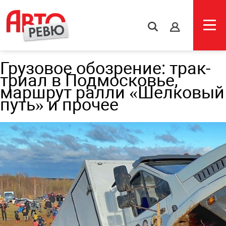
s
Грузовое обозрение: трак-
триал в Подмосковье,
маршрут ралли «Шелковый
путь» и прочее