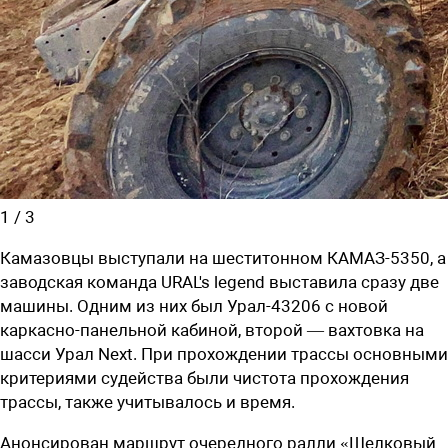
1
/
3
Камазовцы выступали на шеститонном КАМАЗ-5350, а
заводская команда URAL's legend выставила сразу две
машины. Одним из них был Урал-43206 с новой
каркасно-панельной кабиной, второй — вахтовка на
шасси Урал Next. При прохождении трассы основными
критериями судейства были чистота прохождения
трассы, также учитывалось и время.
Анонсирован маршрут
очередного ралли «Шелковый