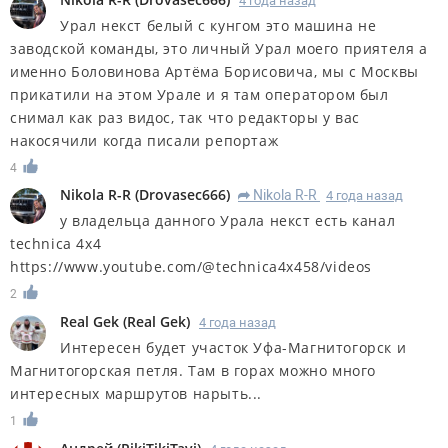
4 года назад
Урал некст белый с кунгом это машина не
заводской команды, это личный Урал моего приятеля а
именно Боловинова Артёма Борисовича, мы с Москвы
прикатили на этом Урале и я там оператором был
снимал как раз видос, так что редакторы у вас
накосячили когда писали репортаж
4
Nikola R-R
(
Drovasec666
)
Nikola R-R
4 года назад
R
у владельца данного Урала некст есть канал
technica 4x4
https://www.youtube.com/@technica4x458/videos
2
Real Gek
(
Real Gek
)
4 года назад
Интересен будет участок Уфа-Магнитогорск и
Магнитогорская петля. Там в горах можно много
интересных маршрутов нарыть...
1