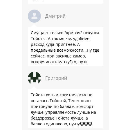
Дмитрий
Смущает только "кривая" покупка
Тойоты. А так мягче, удобнее,
расход куда приятнее. А
предельные возможности...Ну где
сейчас, при засилье камер,
выкручивать матку?) А, ну и
пресловутую ликвидность тоже не
забываем.
Григорий
Тойота хоть и «окитаелась» но
осталась Тойотой, Тенет явно
притянули по баллам, комфорт
лучше, управляемость лучше на
бездорожье Тойота лучше, а
баллов одинаково, ну-ну🤡🤡🤡