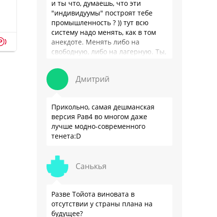
и ты что, думаешь, что эти
"индивидуумы" построят тебе
промышленность ? )) тут всю
систему надо менять, как в том
p
анекдоте. Менять либо на
свободную, либо на лагерную. Ты,
я так понимаю, …
Дмитрий
Прикольно, самая дешманская
версия Рав4 во многом даже
лучше модно-современного
тенета:D
Санькья
Разве Тойота виновата в
отсутствии у страны плана на
будущее?