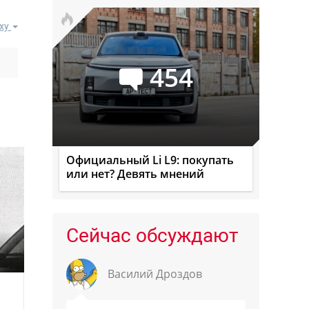
ху
454
Официальный Li L9: покупать
или нет? Девять мнений
Сейчас обсуждают
Василий Дроздов