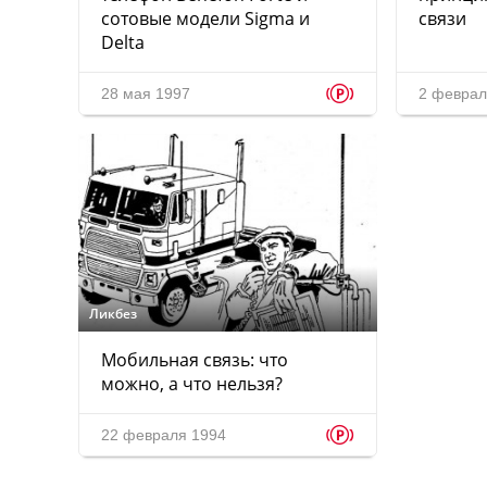
сотовые модели Sigma и
связи
Delta
p
28 мая 1997
2 феврал
Ликбез
Мобильная связь: что
можно, а что нельзя?
p
22 февраля 1994