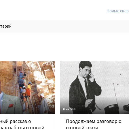
Новые свер
нтарий
Ликбез
ый рассказ о
Продолжаем разговор о
пах работы сотовой
сотовой связи