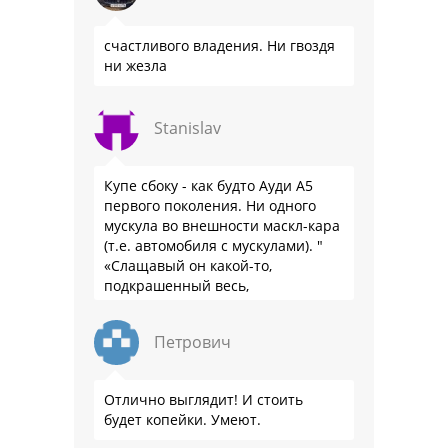
счастливого владения. Ни гвоздя
ни жезла
Stanislav
Купе сбоку - как будто Ауди А5
первого поколения. Ни одного
мускула во внешности маскл-кара
(т.е. автомобиля с мускулами). "
«Слащавый он какой-то,
подкрашенный весь,
подпудренный как баба... Весь
такой... Одно слово — румын»
Петрович
Отлично выглядит! И стоить
будет копейки. Умеют.