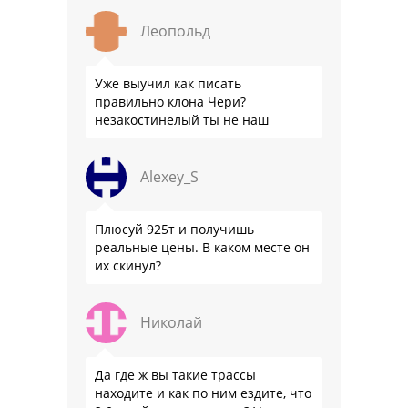
подвеска едет ровно и приятно …
Леопольд
Уже выучил как писать
правильно клона Чери?
незакостинелый ты не наш
Alexey_S
Плюсуй 925т и получишь
реальные цены. В каком месте он
их скинул?
Николай
Да где ж вы такие трассы
находите и как по ним ездите, что