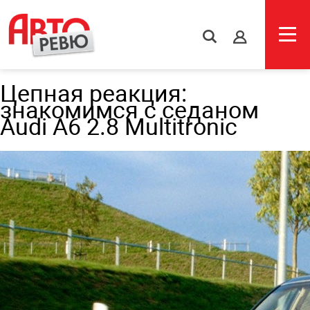
s
Цепная реакция:
знакомимся с седаном
Audi A6 2.8 Multitronic