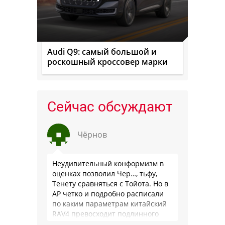
Audi Q9: самый большой и
роскошный кроссовер марки
Сейчас обсуждают
Чёрнов
Неудивительный конформизм в
оценках позволил Чер…, тьфу,
Тенету сравняться с Тойота. Но в
АР четко и подробно расписали
по каким параметрам китайский
RAV4 превосходит подлинного
китайца: лучше и комфортнее