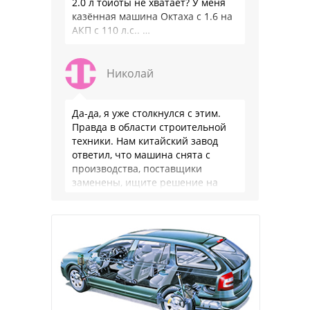
2.0 л тойоты не хватает? У меня
казённая машина Октаха с 1.6 на
АКП с 110 л.с.. …
Николай
Да-да, я уже столкнулся с этим.
Правда в области строительной
техники. Нам китайский завод
ответил, что машина снята с
производства, поставщики
заменены, ищите решение на
местном рынке. Ответ завода на
официальном бланке …