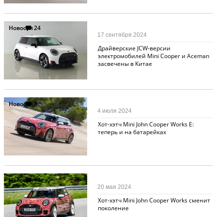
Новости
24
17 сентября 2024
Драйверские JCW-версии
электромобилей Mini Cooper и Aceman
засвечены в Китае
Новости
8
4 июля 2024
Хот-хэтч Mini John Cooper Works E:
теперь и на батарейках
Новости
18
20 мая 2024
Хот-хэтч Mini John Cooper Works сменит
поколение