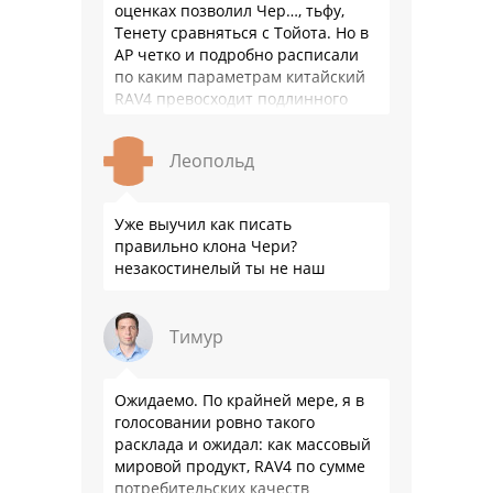
оценках позволил Чер…, тьфу,
Тенету сравняться с Тойота. Но в
АР четко и подробно расписали
по каким параметрам китайский
RAV4 превосходит подлинного
китайца: лучше и комфортнее
подвеска едет ровно и приятно …
Леопольд
Уже выучил как писать
правильно клона Чери?
незакостинелый ты не наш
Тимур
Ожидаемо. По крайней мере, я в
голосовании ровно такого
расклада и ожидал: как массовый
мировой продукт, RAV4 по сумме
потребительских качеств