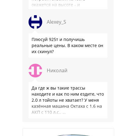
окажется на высоте - и
комфортнее, и продуманнее (если
такое слово …
Alexey_S
Плюсуй 925т и получишь
реальные цены. В каком месте он
их скинул?
Николай
Да где ж вы такие трассы
находите и как по ним ездите, что
2.0 л тойоты не хватает? У меня
казённая машина Октаха с 1.6 на
АКП с 110 л.с.. …