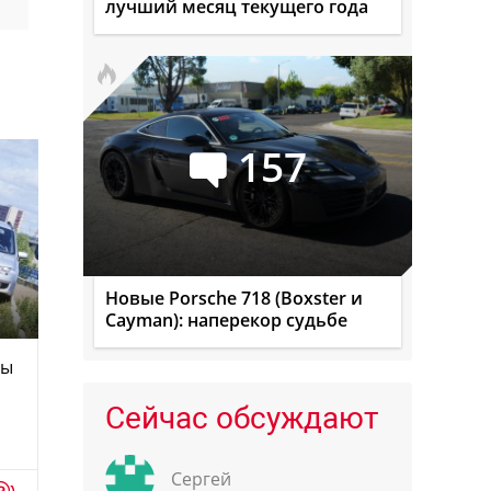
лучший месяц текущего года
157
Новые Porsche 718 (Boxster и
Cayman): наперекор судьбе
лы
Сейчас обсуждают
Сергей