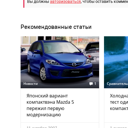
Вы должны
авторизоваться
, чтобы оставить комме
Рекомендованные статьи
Новости
1
Сравнитель
Японский вариант
Холодна
компактвэна Mazda 5
тест од
пережил первую
компак
модернизацию