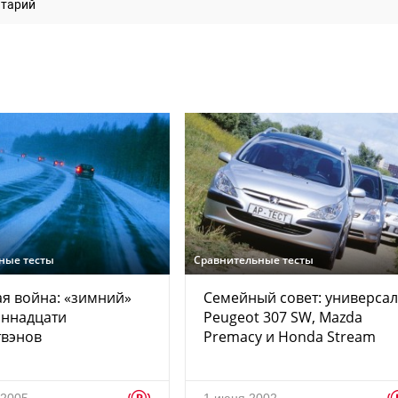
нтарий
ные тесты
Сравнительные тесты
я война: «зимний»
Семейный совет: универса
иннадцати
Peugeot 307 SW, Mazda
твэнов
Premacy и Honda Stream