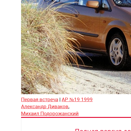
Первая встреча
|
АР №19 1999
Александр Диваков
,
Михаил Подорожанский
Полная версия до