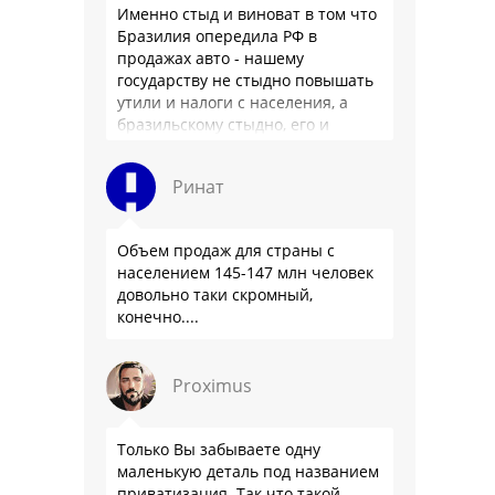
Именно стыд и виноват в том что
Бразилия опередила РФ в
продажах авто - нашему
государству не стыдно повышать
утили и налоги с населения, а
бразильскому стыдно, его и
смести могут на …
Ринат
Объем продаж для страны с
населением 145-147 млн человек
довольно таки скромный,
конечно....
Proximus
Только Вы забываете одну
маленькую деталь под названием
приватизация. Так что такой