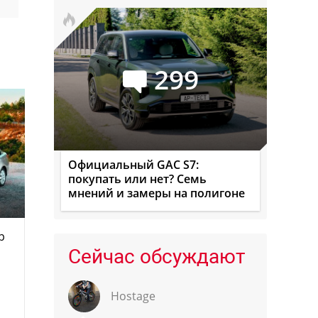
299
Официальный GAC S7:
покупать или нет? Семь
мнений и замеры на полигоне
р
Сейчас обсуждают
Hostage