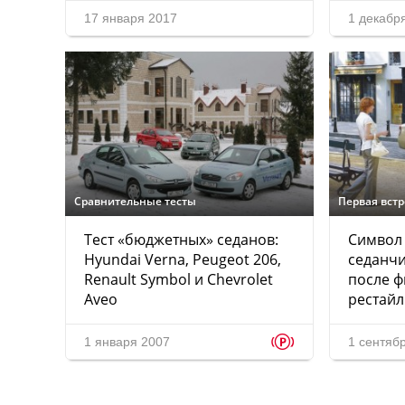
17 января 2017
1 декабр
Сравнительные тесты
Первая вст
Тест «бюджетных» седанов:
Символ 
Hyundai Verna, Peugeot 206,
седанчи
Renault Symbol и Chevrolet
после 
Aveo
рестайл
p
1 января 2007
1 сентяб