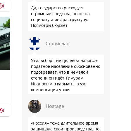
p
Да, государство расходует
огромные средства, но не на
социалку и инфраструктуру.
Посмотри бюджет
Станислав
Утильсбор - не целевой налог...+
податное население обоснованно
подозревает, что в немалой
степени он идёт Тимурам
Ивановым в карман....а уж
компенсация утиля
производителям настолько мутна,
что прям эталон коррупции
Hostage
p
«Россия» тоже длительное время
защищала свои производства, но