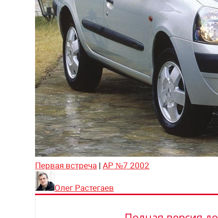
Первая встреча
|
АР №7 2002
Олег Растегаев
Полная версия до