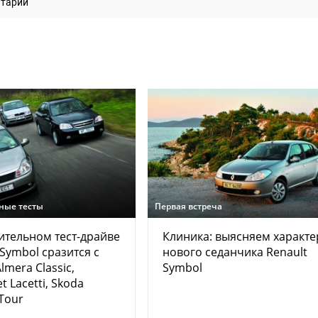
нтарий
ные тесты
Первая встреча
ительном тест-драйве
Клиника: выясняем характе
 Symbol сразится с
нового седанчика Renault
lmera Classic,
Symbol
t Lacetti, Skoda
 Tour