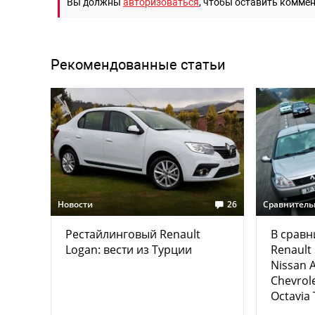
Вы должны
авторизоваться
, чтобы оставить комме
Рекомендованные статьи
Новости
26
Сравнитель
Рестайлинговый Renault
В сравн
Logan: вести из Турции
Renault
Nissan A
Chevrole
Octavia