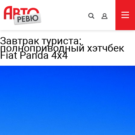
s
Завтрак туриста:
полноприводный хэтчбек
Fiat Panda 4x4