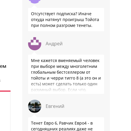
Отсутствует подписка? Иначе
откуда натянут проигрыш Тойота
при полном разгроме тенеты.
з
Андрей
Мне кажется вменяемый человек
тем
при выборе между многолетним
глобальным бестселлером от
тойоты и черри тигго 8 (а это он и
в
есть) может сделать только один
разумный выбор. Если что,
владею черри уже …
Евгений
Тенет Евро 6, Равчик Евро4 - в
сегодняшних реалиях даже не