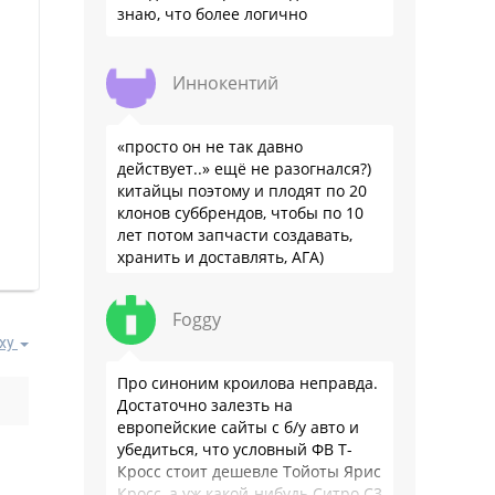
знаю, что более логично
Иннокентий
«просто он не так давно
действует..» ещё не разогнался?)
китайцы поэтому и плодят по 20
клонов суббрендов, чтобы по 10
лет потом запчасти создавать,
хранить и доставлять, АГА)
Foggy
ху
Про синоним кроилова неправда.
Достаточно залезть на
европейские сайты с б/у авто и
убедиться, что условный ФВ Т-
Кросс стоит дешевле Тойоты Ярис
Кросс, а уж какой-нибудь Ситро С3