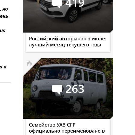
419
, но
пень
nus
Российский авторынок в июле:
лучший месяц текущего года
s в
263
Семейство УАЗ СГР
официально переименовано в