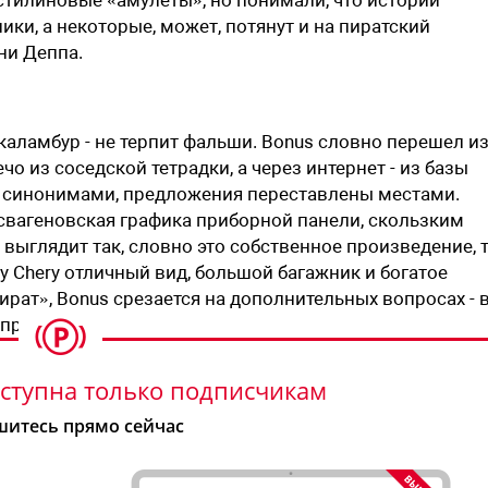
тилиновые «амулеты», но понимали, что истории
ики, а некоторые, может, потянут и на пиратский
ни Деппа.
а каламбур - не терпит фальши. Bonus словно перешел и
чо из соседской тетрадки, а через интернет - из базы
ы синонимами, предложения переставлены местами.
вагеновская графика приборной панели, скользким
е выглядит так, словно это собственное произведение, 
у Chery отличный вид, большой багажник и богатое
ират», Bonus срезается на дополнительных вопросах - 
 проруби.
ступна только подписчикам
итесь прямо сейчас