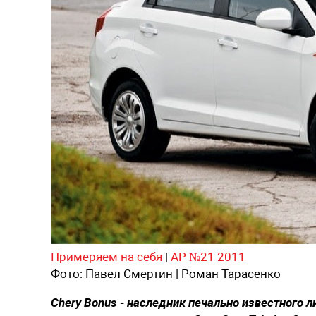
Примеряем на себя
|
АР №21 2011
Фото:
Павел Смертин | Роман Тарасенко
Chery Bonus - наследник печально известного л