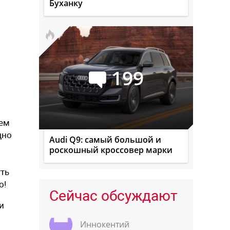
Буханку
199
ием
дно
Audi Q9: самый большой и
роскошный кроссовер марки
уть
о!
Сейчас обсуждают
и
Иннокентий