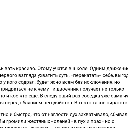
исывать красиво. Этому учатся в школе. Одним движен
 первого взгляда ухватить суть, «перекатать» себе, выго
о у кого содрал, будет ясно всем без исключения, но
ридраться не к чему - и двоечник получает не только
но и кое-что еще. В следующий раз соседка уже сама ч
ы перед обаянием негодяйства. Вот что такое пиратств
тно и быстро, что от наглости дух захватывало, сбывал
Мы громили жестяных «оленей» в пух и прах - но с