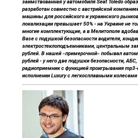
заимствованная у автомобиля Seat Toledo образц
разработан совместно с австрийской компанией
машины для российского и украинского рынко
локализации превышает 50% - на Украине не то
многие комплектующие, а в Мелитополе вдобав
Base с подушкой безопасности водителя, конд
электростеклоподъемниками, центральным зам
рублей. В нашей «примерочной» побывал автом
рублей - у него две подушки безопасности, АБС
радиоприемник с функцией проигрывания mp3-
исполнении Luxury с легкосплавными колесами