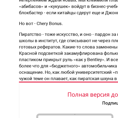
нетерпением ждали новых. Мы клеймили плас
«абибасов» и «кукушек» войдут в бизнес-учебн
блокбастер - если китайцы сдерут еще и Джон
Но вот - Chery Bonus.
Пиратство - тоже искусство, и оно - пардон з
школы в институт, где списывают не через пле
готовых рефератов. Какие-то слова заменен
Красной подсветкой закамуфлирована фолькс
пластиком прикрыт руль «как у Bentley». И вс
более что для «бюджетного» автомобильчика 
оснащение. Но, как любой университетский «п
чужой теме он плавает, как пиратская шхуна в
Полная версия до
Подпиш