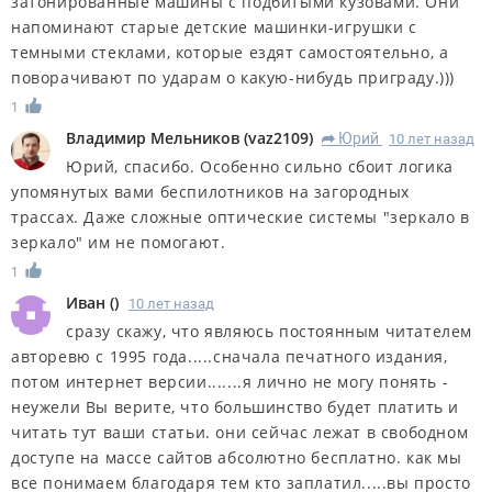
затонированные машины с подбитыми кузовами. Они
напоминают старые детские машинки-игрушки с
темными стеклами, которые ездят самостоятельно, а
поворачивают по ударам о какую-нибудь приграду.)))
1
Владимир Мельников
(
vaz2109
)
Юрий
10 лет назад
R
Юрий, спасибо. Особенно сильно сбоит логика
упомянутых вами беспилотников на загородных
трассах. Даже сложные оптические системы "зеркало в
зеркало" им не помогают.
1
Иван
(
)
10 лет назад
сразу скажу, что являюсь постоянным читателем
авторевю с 1995 года.....сначала печатного издания,
потом интернет версии.......я лично не могу понять -
неужели Вы верите, что большинство будет платить и
читать тут ваши статьи. они сейчас лежат в свободном
доступе на массе сайтов абсолютно бесплатно. как мы
все понимаем благодаря тем кто заплатил.....вы просто