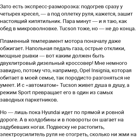
Зато есть экспресс-разморозка: подогрев сразу у
четырех кресел, — а под оплетку руля, кажется, зашит
настоящий кипятильник. Пара минут — и я таю, как
обед в микроволновке. Tucson тоже, но — не до конца.
Пламенный темперамент мотора поначалу даже
обжигает. Напольная педаль газа, острые отклики,
мощные рывки — вот каким должен быть
двухлитровый дизельный кроссовер! Мне немного
завидно, потому что, например, Opel Insignia, которая
обитает в моей семье, так породисто разгоняться не
умеет. И с «автоматом» Tucson живет душа в душу, а
режим Sport превращает его в один из самых
заводных паркетников.
Но — лишь пока Hyundai идет по прямой и ровной
дороге. А в колдобины и в повороты он шагает на
задубевших ногах. Подвеску не растопить,
электроусилитель руля не отогреть, сколько ни жми на