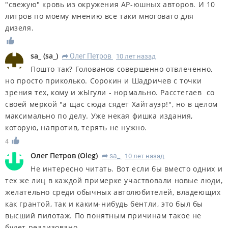
"свежую" кровь из окружения АР-юшных авторов. И 10
литров по моему мнению все таки многовато для
дизеля.
sa_
(
sa_
)
Олег Петров
10 лет назад
R
Пошто так? Голованов совершенно отвлеченно,
но просто приколько. Сорокин и Шадричев с точки
зрения тех, кому и жЫгули - нормально. Расстегаев со
своей меркой "а щас сюда сядет Хайтауэр!", но в целом
максимально по делу. Уже некая фишка издания,
которую, напротив, терять не нужно.
4
Олег Петров
(
Oleg
)
sa_
10 лет назад
R
Не интересно читать. Вот если бы вместо одних и
тех же лиц в каждой примерке участвовали новые люди,
желательно среди обычных автолюбителей, владеющих
как грантой, так и каким-нибудь бентли, это был бы
высший пилотаж. По понятным причинам такое не
будет реализовано.