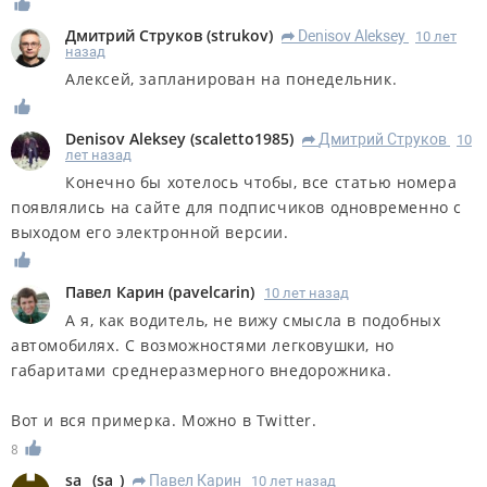
Дмитрий Струков
(
strukov
)
Denisov Aleksey
10 лет
R
назад
Алексей, запланирован на понедельник.
Denisov Aleksey
(
scaletto1985
)
Дмитрий Струков
10
R
лет назад
Конечно бы хотелось чтобы, все статью номера
появлялись на сайте для подписчиков одновременно с
выходом его электронной версии.
Павел Карин
(
pavelcarin
)
10 лет назад
А я, как водитель, не вижу смысла в подобных
автомобилях. С возможностями легковушки, но
габаритами среднеразмерного внедорожника.
Вот и вся примерка. Можно в Twitter.
8
sa_
(
sa_
)
Павел Карин
10 лет назад
R