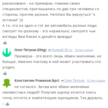
реализовано - на примерки, помимо своих
специалистов, приглашались по два-три человека со
стороны, причем разные. Неплохо бы вернуться "к
истокам" )))
А то, что на один и тот же автомобиль разные люди
смотрят по-разному - это нормально, смотрите чьи
взгляды Вам ближе и делайте выводы!
Олег Петров
(
Oleg
)
Андрей.36.ru
10 лет назад
R
Примерка - это всего лишь обмен мнениями, не
больше. Именно поэтому в ней может участвовать кто
угодно.
Константин Романов
(
kpr
)
Олег Петров
10 лет назад
R
не согласен. Зачем мне обмен мнениями
неизвестных людей? Получая оценку хочется знать
точку отсчета и компетенцию оценщиков. Так держать.
1