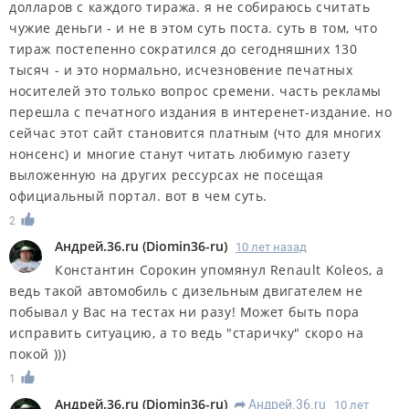
долларов с каждого тиража. я не собираюсь считать
чужие деньги - и не в этом суть поста. суть в том, что
тираж постепенно сократился до сегодняшних 130
тысяч - и это нормально, исчезновение печатных
носителей это только вопрос сремени. часть рекламы
перешла с печатного издания в интеренет-издание. но
сейчас этот сайт становится платным (что для многих
нонсенс) и многие станут читать любимую газету
выложенную на других рессурсах не посещая
официальный портал. вот в чем суть.
2
Андрей.36.ru
(
Diomin36-ru
)
10 лет назад
Константин Сорокин упомянул Renault Koleos, а
ведь такой автомобиль с дизельным двигателем не
побывал у Вас на тестах ни разу! Может быть пора
исправить ситуацию, а то ведь "старичку" скоро на
покой )))
1
Андрей.36.ru
(
Diomin36-ru
)
Андрей.36.ru
10 лет
R