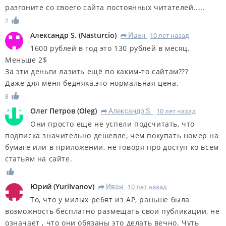
разгоните со своего сайта постоянных читателей.....
2
Александр S.
(
Nasturcio
)
Иван
10 лет назад
R
1600 рублей в год это 130 рублей в месяц.
Меньше 2$
За эти деньги лазить ещё по каким-то сайтам???
Даже для меня бедняка,это нормальная цена.
8
Олег Петров
(
Oleg
)
Александр S.
10 лет назад
R
Они просто еще не успели подсчитать, что
подписка значительно дешевле, чем покупать номер на
бумаге или в приложении, не говоря про доступ ко всем
статьям на сайте.
Юрий
(
YuriIvanov
)
Иван
10 лет назад
R
То, что у милых ребят из АР, раньше была
возможность бесплатно размещать свои публикации, не
означает , что они обязаны это делать вечно. Чуть