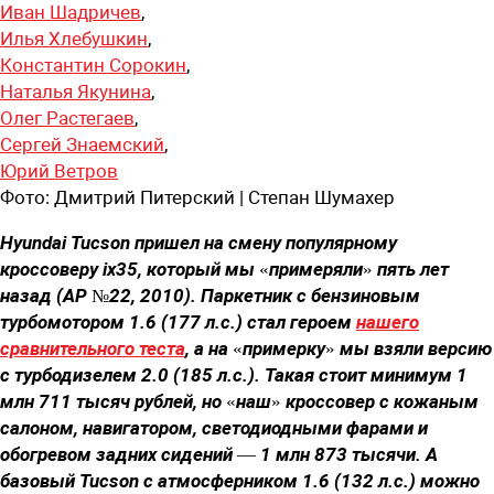
Иван Шадричев
,
Илья Хлебушкин
,
Константин Сорокин
,
Наталья Якунина
,
Олег Растегаев
,
Сергей Знаемский
,
Юрий Ветров
Фото:
Дмитрий Питерский | Степан Шумахер
Hyundai Tucson пришел на смену популярному
кроссоверу ix35, который мы «примеряли» пять лет
назад ­(АР №22, 2010)­­. Паркетник с бензиновым
турбомотором 1.6 (177 л.с.) стал героем
нашего
сравнительного теста
, а на «примерку» мы взяли версию
с турбодизелем 2.0 (185 л.с.). Такая стоит минимум 1
млн 711 тысяч рублей, но «наш» кроссовер с кожаным
салоном, навигатором, светодиодными фарами и
обогревом задних сидений — 1 млн 873 тысячи. А
базовый Tucson с атмосферником 1.6 (132 л.с.) можно