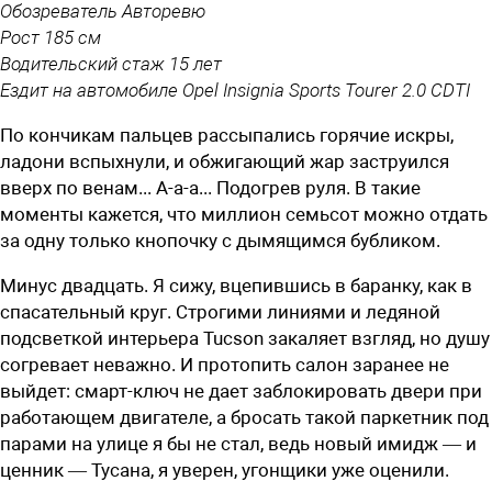
Обозреватель Авторевю
Рост 185 см
Водительский стаж 15 лет
Ездит на автомобиле Opel Insignia Sports Tourer 2.0 CDTI
По кончикам пальцев рассыпались горячие искры,
ладони вспыхнули, и обжигающий жар заструился
вверх по венам... А-а-а... Подогрев руля. В такие
моменты кажется, что миллион семьсот можно отдать
за одну только кнопочку с дымящимся бубликом.
Минус двадцать. Я сижу, вцепившись в баранку, как в
спасательный круг. Строгими линиями и ледяной
подсветкой интерьера Tucson закаляет взгляд, но душу
согревает неважно. И протопить салон заранее не
выйдет: смарт-ключ не дает заблокировать двери при
работающем двигателе, а бросать такой паркетник под
парами на улице я бы не стал, ведь новый имидж — и
ценник — Тусана, я уверен, угонщики уже оценили.