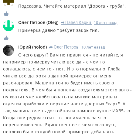
Подсказка. Читайте материал "Дорога - труба".
Олег Петров
(
Oleg
)
Павел Карин
10 лет назад
R
Примерка давно требует закрытия.
Юрий
(
holod
)
Олег Петров
10 лет назад
R
С чего вдруг? Вам не нравится - не читайте, я
например примерку читаю всегда - с чем то
соглашаюсь, с чем то - нет. И это нормально. Глеба
читаю всегда, хотя в данной примерке он меня
разочаровал. Машина точно будет иметь своего
покупателя. В чем бы я попенял создателям этого авто -
ну хватит уже жлобствовать на мягкие материалы
отделки приборки и верхние части дверных "карт". А
так, машина очень достойная и намного лучше ИХ35-го.
Когда они рядом стоят, ты понимаешь за что
переплачиваешь. Единственное с чем соглашусь,
неплохо бы в каждой новой примерке добавлять