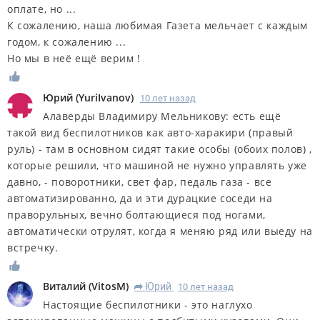
оплате, но ...
К сожалению, наша любимая Газета мельчает с каждым
годом, к сожалению ...
Но мы в неё ещё верим !
Юрий
(
YuriIvanov
)
10 лет назад
Алаверды Владимиру Мельникову: есть ещё
такой вид беспилотников как авто-харакири (правый
руль) - там в основном сидят такие особы (обоих полов) ,
которые решили, что машиной не нужно управлять уже
давно, - поворотники, свет фар, педаль газа - все
автоматизированно, да и эти дурацкие соседи на
праворульных, вечно болтающиеся под ногами,
автоматически отрулят, когда я меняю ряд или выеду на
встречку.
Виталий
(
VitosM
)
Юрий
10 лет назад
R
Настоящие беспилотники - это наглухо