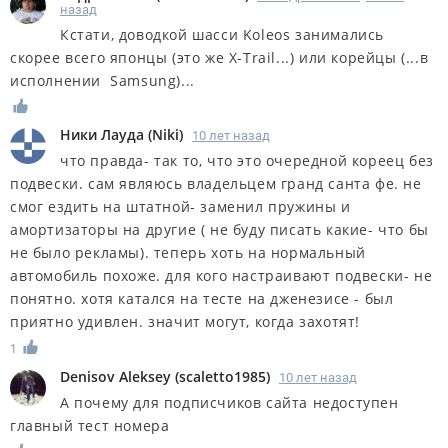
назад
Кстати, доводкой шасси Koleos занимались
скорее всего японцы (это же X-Trail...) или корейцы (...в
исполнении Samsung)...
Ники Лауда
(
Niki
)
10 лет назад
что правда- так то, что это очередной кореец без
подвески. сам являюсь владельцем гранд санта фе. не
смог ездить на штатной- заменил пружины и
амортизаторы на другие ( не буду писать какие- что бы
не было рекламы). теперь хоть на нормальный
автомобиль похоже. для кого настраивают подвески- не
понятно. хотя катался на тесте на дженезисе - был
приятно удивлен. значит могут, когда захотят!
1
Denisov Aleksey
(
scaletto1985
)
10 лет назад
А почему для подписчиков сайта недоступен
главный тест номера