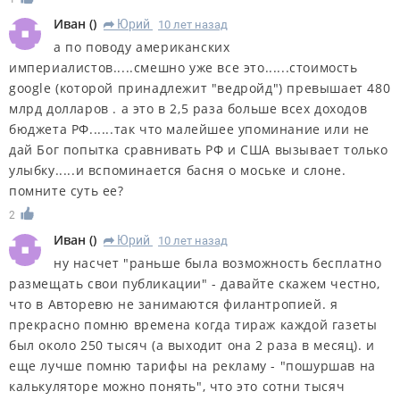
Иван
(
)
Юрий
10 лет назад
R
а по поводу американских
империалистов.....смешно уже все это......стоимость
google (которой принадлежит "ведройд") превышает 480
млрд долларов . а это в 2,5 раза больше всех доходов
бюджета РФ......так что малейшее упоминание или не
дай Бог попытка сравнивать РФ и США вызывает только
улыбку.....и вспоминается басня о моське и слоне.
помните суть ее?
2
Иван
(
)
Юрий
10 лет назад
R
ну насчет "раньше была возможность бесплатно
размещать свои публикации" - давайте скажем честно,
что в Авторевю не занимаются филантропией. я
прекрасно помню времена когда тираж каждой газеты
был около 250 тысяч (а выходит она 2 раза в месяц). и
еще лучше помню тарифы на рекламу - "пошуршав на
калькуляторе можно понять", что это сотни тысяч