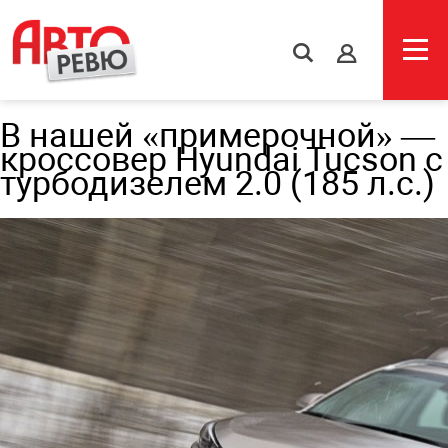
s
В нашей «примерочной» —
кроссовер Hyundai Tucson с
турбодизелем 2.0 (185 л.с.)