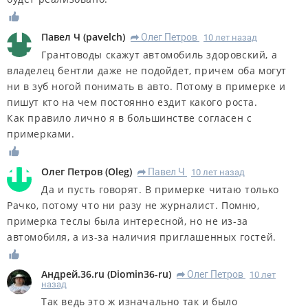
Павел Ч
(
pavelch
)
Олег Петров
10 лет назад
R
Грантоводы скажут автомобиль здоровский, а
владелец бентли даже не подойдет, причем оба могут
ни в зуб ногой понимать в авто. Потому в примерке и
пишут кто на чем постоянно ездит какого роста.
Как правило лично я в большинстве согласен с
примерками.
Олег Петров
(
Oleg
)
Павел Ч
10 лет назад
R
Да и пусть говорят. В примерке читаю только
Рачко, потому что ни разу не журналист. Помню,
примерка теслы была интересной, но не из-за
автомобиля, а из-за наличия приглашенных гостей.
Андрей.36.ru
(
Diomin36-ru
)
Олег Петров
10 лет
R
назад
Так ведь это ж изначально так и было