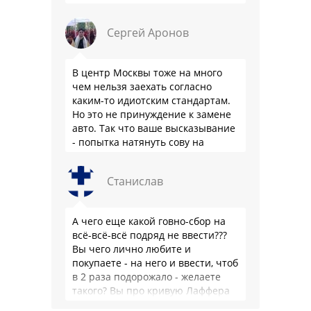
владения в РФ - это не смещение
приоритетов из-за высокого
Сергей Аронов
уровня жизни, …
В центр Москвы тоже на много
чем нельзя заехать согласно
каким-то идиотским стандартам.
Но это не принуждение к замене
авто. Так что ваше высказывание
- попытка натянуть сову на
глобус.
Станислав
А чего еще какой говно-сбор на
всё-всё-всё подряд не ввести???
Вы чего лично любите и
покупаете - на него и ввести, чтоб
в 2 раза подорожало - желаете
такого? Вы про кривую Лаффера
…