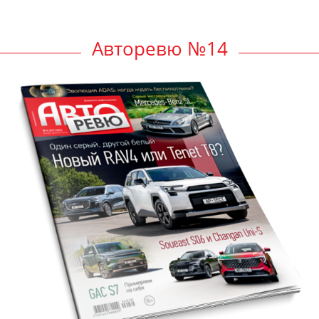
Авторевю №14