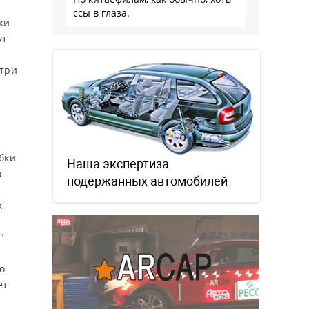
ссы в глаза.
ки
ут
утри
бки
Наша экспертиза
о
подержанных автомобилей
к
"
о
ет