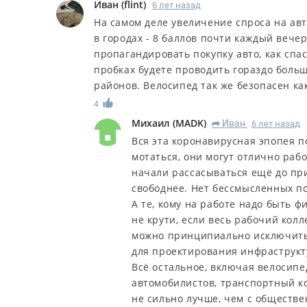
Иван
(
flint
)
6 лет назад
На самом деле увеличение спроса на авт
в городах - 8 баллов почти каждый вечер
пропагандировать покупку авто, как спас
пробках будете проводить гораздо больш
районов. Велосипед так же безопасен ка
4
Михаил
(
MADK
)
Иван
6 лет назад
R
Вся эта коронавирусная эпопея п
мотаться, они могут отлично рабо
начали рассасываться ещё до пр
свободнее. Нет бессмысленных по
А те, кому на работе надо быть ф
не крути, если весь рабочий кол
можно принципиально исключить.
для проектирования инфраструкту
Всё остальное, включая велосипед
автомобилистов, транспортный ко
не сильно лучше, чем с обществ