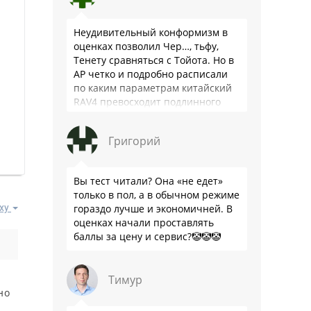
Неудивительный конформизм в
оценках позволил Чер…, тьфу,
Тенету сравняться с Тойота. Но в
АР четко и подробно расписали
по каким параметрам китайский
RAV4 превосходит подлинного
китайца: лучше и комфортнее
подвеска едет ровно и приятно …
Григорий
Вы тест читали? Она «не едет»
только в пол, а в обычном режиме
гораздо лучше и экономичней. В
ху
оценках начали проставлять
баллы за цену и сервис?🤡🤡🤡
Тимур
но