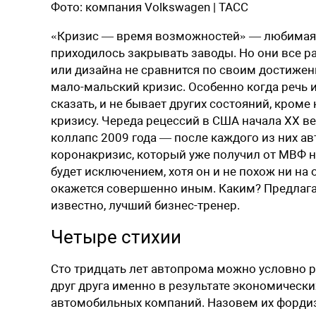
Фото:
компания Volkswagen | ТАСС
«К
ризис — время возможностей» — любимая ф
приходилось закрывать заводы. Но они все р
или дизайна не сравнится по своим достижен
мало-мальский кризис. Особенно когда речь 
сказать, и не бывает других состояний, кроме
кризису. Череда рецессий в США начала ХХ ве
коллапс 2009 года — после каждого из них а
коронакризис, который уже получил от МВФ на
будет исключением, хотя он и не похож ни на о
окажется совершенно иным. Каким? Предлагаю
известно, лучший бизнес-тренер.
Четыре стихии
Сто тридцать лет автопрома можно условно р
друг друга именно в результате экономическ
автомобильных компаний. Назовем их фордизм