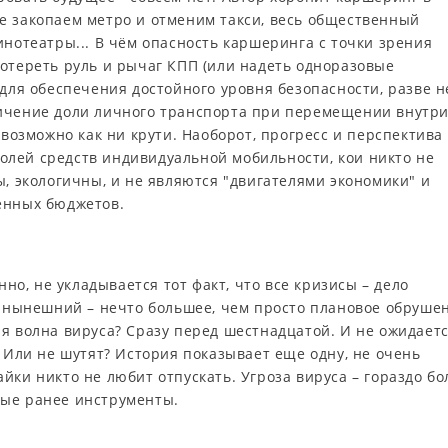
е закопаем метро и отменим такси, весь общественный
инотеатры... В чём опасность каршеринга с точки зрения
ротереть руль и рычаг КПП (или надеть одноразовые
 для обеспечения достойного уровня безопасности, разве н
личение доли личного транспорта при перемещении внутр
евозможно как ни крути. Наоборот, прогресс и перспектива 
лей средств индивидуальной мобильности, кои никто не
ы, экологичны, и не являются "двигателями экономики" и
енных бюджетов.
нно, не укладывается тот факт, что все кризисы – дело
то нынешний – нечто большее, чем просто плановое обруше
я волна вируса? Сразу перед шестнадцатой. И не ожидаетс
. Или не шутят? История показывает еще одну, не очень
йки никто не любит отпускать. Угроза вируса – гораздо бо
ные ранее инструменты.