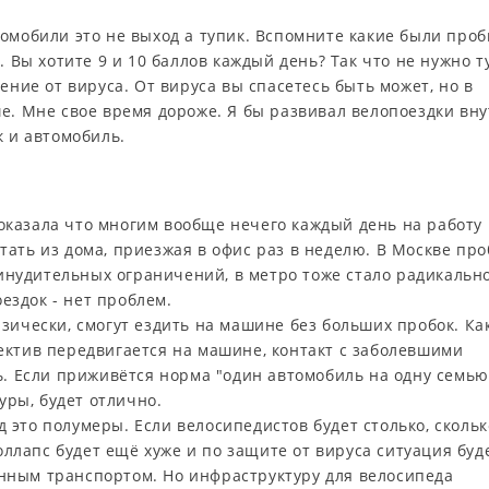
омобили это не выход а тупик. Вспомните какие были проб
. Вы хотите 9 и 10 баллов каждый день? Так что не нужно т
ение от вируса. От вируса вы спасетесь быть может, но в
е. Мне свое время дороже. Я бы развивал велопоездки вн
к и автомобиль.
оказала что многим вообще нечего каждый день на работу
тать из дома, приезжая в офис раз в неделю. В Москве про
инудительных ограничений, в метро тоже стало радикальн
ездок - нет проблем.
изически, смогут ездить на машине без больших пробок. Ка
лектив передвигается на машине, контакт с заболевшими
 Если приживётся норма "один автомобиль на одну семью
ры, будет отлично.
 это полумеры. Если велосипедистов будет столько, скольк
ллапс будет ещё хуже и по защите от вируса ситуация буд
енным транспортом. Но инфраструктуру для велосипеда