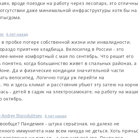
чаях, вроде поездки на работу через лесопарк, это отличн
 отсутствии даже минимальной инфраструктуры хотя бы на
оты/дома.
ан
6 лет назад
 в пробке потере собственной жизни или инвалидности.
гораздо приятнее кладбища. Велосипед в России - это
лее-менее комфортный с мая по сентябрь. Что решит его
 понятно, когда большинство живет в спальных районах, а
йоне. Да и физические кондиции значительной части
ать велосипед. Логично тогда уж перейти на
. Но и здесь климат и расстояния убьют эту затею на корн
сь - детей в садик на электросамокате, на работу на маши
о октябрь.
Andrey Starodubtsev
6 лет назад
R
 вообще? Пандемия - штука серьёзная, но далеко не
енного иммунитета нам всем никуда не деться. Хоть прячьс
о верёвочке ни виться - а схлынет всё это. Почти все