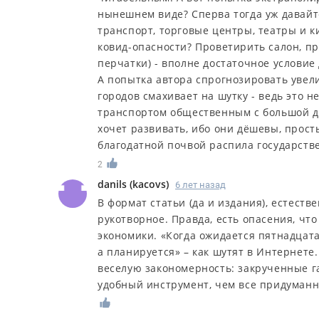
нынешнем виде? Сперва тогда уж давайт
транспорт, торговые центры, театры и к
ковид-опасности? Проветирить салон, п
перчатки) - вполне достаточное условие
А попытка автора спрогнозировать уве
городов смахивает на шутку - ведь это н
транспортом общественным с большой до
хочет развивать, ибо они дёшевы, прост
благодатной почвой распила государств
2
danils
(
kacovs
)
6 лет назад
В формат статьи (да и издания), естестве
рукотворное. Правда, есть опасения, ч
экономики. «Когда ожидается пятнадцата
а планируется» – как шутят в Интернете
веселую закономерность: закрученные га
удобный инструмент, чем все придуман