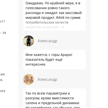
Ожидаемо. По крайней мере, я в
голосовании ровно такого
расклада и ожидал: как массовый
мировой продукт, RAV4 по сумме
ет?
потребительских качеств
и
окажется на высоте - и
комфортнее, и продуманнее (если
- за
такое слово …
Александр
Мне кажется, с горы Арарат
показатель будет ещё
интереснее.
ние
Александр
я,
лее
Так по всем параметрам и
разгром, кроме вместимости
салона и предельной динамики.
Но китаефилам, как обычно, хоть