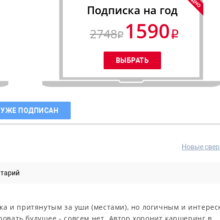
Подписка на год
1590
2748
 УЖЕ ПОДПИСАН
Новые свер
нтарий
гка и притянутым за уши (местами), но логичным и интерес
овать будущее - совсем нет. Автор хоронит каршеринг в