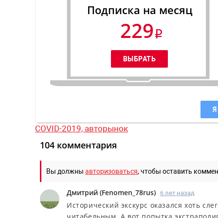
Подписка на месяц
229
Я
COVID-2019,
авторынок
104 комментария
Вы должны
авторизоваться
, чтобы оставить комме
Дмитрий
(
Fenomen_78rus
)
6 лет назад
Исторический экскурс оказался хоть сле
читабельным. А вот попытка экстраполир