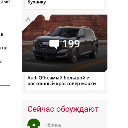
орые
Буханку
 в
199
 на
то
Audi Q9: самый большой и
роскошный кроссовер марки
Сейчас обсуждают
Чёрнов