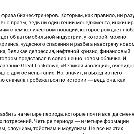
раза бизнес-тренеров. Которым, как правило, ни разу
авно правы, ведь ни один гений ­менеджмента, инжинир
иям с тем количеством новаций, которое рождает люб
идет об автомобильной индустрии, у которой, можно
 кризиса, чудесного спасения и разбега навстречу ново
ка, Великая депрессия, нефтяной кризис, финансовый
втопром представал в совершенно новом обличье. И
звание Great Lockdown, «Великая изоляция», очевидно
дно другое испытание. Но, значит, и выход из него
 сначала пробежаться по истории — ведь она, как
азбить на четыре периода, которые почти всегда cмен
их потрясений. Четыре периода — и четыре формации
, слоунизм, тойотизм и модулизм. Не все из этих