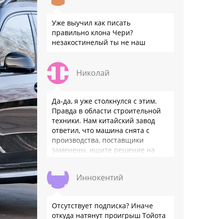
Уже выучил как писать
правильно клона Чери?
незакостинелый ты не наш
Николай
Да-да, я уже столкнулся с этим.
Правда в области строительной
техники. Нам китайский завод
ответил, что машина снята с
производства, поставщики
заменены, ищите решение на
местном рынке. Ответ завода на
официальном бланке …
Иннокентий
Отсутствует подписка? Иначе
откуда натянут проигрыш Тойота