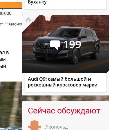
Буханку
199
ал в
мым
ный
Audi Q9: самый большой и
роскошный кроссовер марки
Сейчас обсуждают
Леопольд