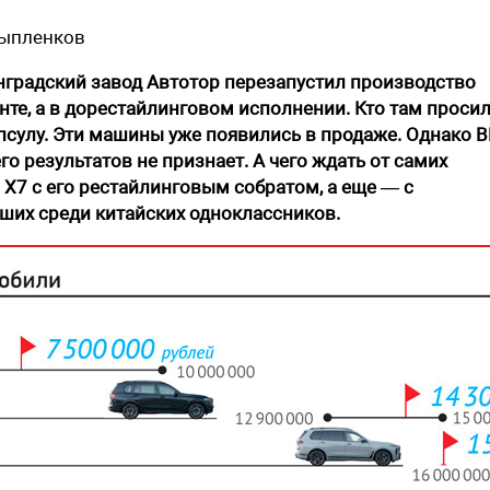
Цыпленков
градский завод Автотор перезапустил производство
нте, а в дорестайлинговом исполнении. Кто там проси
апсулу. Эти машины уже появились в продаже. Однако
го результатов не признает. А чего ждать от самих
Х7 с его рестайлинговым собратом, а еще — с
чших среди китайских одноклассников.