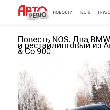
НОВОСТИ
ТЕСТЫ
ГРУЗ
Повесть NOS. Два BMW
и рестайлинговый из А
& Co 900