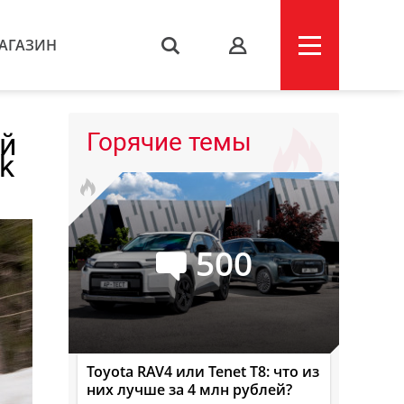
АГАЗИН
s
ий
Горячие темы
k
500
Toyota RAV4 или Tenet T8: что из
них лучше за 4 млн рублей?