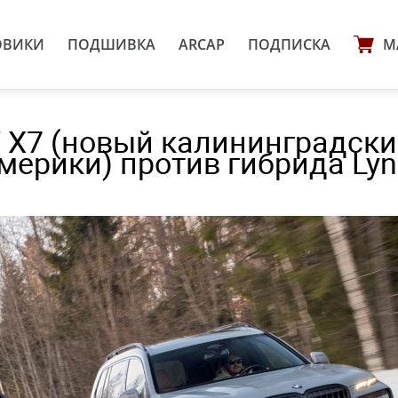
ОВИКИ
ПОДШИВКА
ARCAP
ПОДПИСКА
М
 X7 (новый калининградск
мерики) против гибрида Lyn